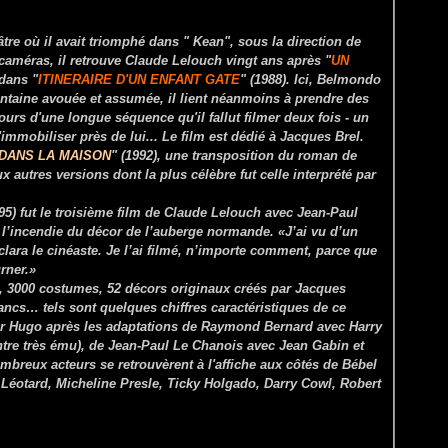
re où il avait triomphé dans " Kean", sous la direction de
caméras, il retrouve Claude Lelouch vingt ans après "
UN
 dans "
ITINERAIRE D'UN ENFANT GATE
" (1988). Ici, Belmondo
antaine avouée et assumée, il lient néanmoins à prendre des
 cours d'une longue séquence qu'il fallut filmer deux fois - un
immobiliser près de lui... Le film est dédié à Jacques Brel.
 DANS LA MAISON
" (1992), une transposition du roman de
autres versions dont la plus célèbre fut celle interprété par
995) fut le troisième film de Claude Lelouch avec Jean-Paul
 l’incendie du décor de l’auberge normande. «J’ai vu d’un
lara le cinéaste. Je l’ai filmé, n’importe comment, parce que
rner.»
s, 3000 costumes, 52 décors originaux créés par Jacques
rancs… tels sont quelques chiffres caractéristiques de ce
tor Hugo après les adaptations de Raymond Bernard avec Harry
ntre très ému), de Jean-Paul Le Chanois avec Jean Gabin et
breux acteurs se retrouvèrent à l'affiche aux côtés de Bébel
 Léotard, Micheline Presle, Ticky Holgado, Darry Cowl, Robert