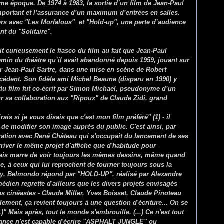
même époque. De 1974 à 1983, la sortie d’un film de Jean-Paul
portant et l’assurance d’un maximum d’entrées en salles.
rs avec "Les Morfalous" et "Hold-up", une perte d’audience
nt du "Solitaire".
t curieusement le fiasco du film au fait que Jean-Paul
min du théâtre qu’il avait abandonné depuis 1959, jouant sur
 Jean-Paul Sartre, dans une mise en scène de Robert
cédent. Son fidèle ami Michel Beaune (disparu en 1990) y
 du film fut co-écrit par Simon Michael, pseudonyme d’un
our sa collaboration aux "Ripoux" de Claude Zidi, grand
 si je vous disais que c'est mon film préféré" (1) - il
 de modifier son image auprès du public. C'est ainsi, par
oration avec René Château qui s'occupait du lancement de ses
arriver le même projet d'affiche que d'habitude pour
ais marre de voir toujours les mêmes dessins, même quand
ême, à ceux qui lui reprochent de tourner toujours sous la
ray, Belmondo répond par "HOLD-UP", réalisé par Alexandre
édien regrette d'ailleurs que les divers projets envisagés
s cinéastes - Claude Miller, Yves Boisset, Claude Pinoteau
lement, ça revient toujours à une question d'écriture... On se
..)" Mais après, tout le monde s'embrouille, (...) Ce n'est tout
ance n'est capable d'écrire "ASPHALT JUNGLE" ou