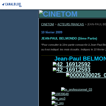
CINETOM
>
ACTEURS FRANCAIS
>
JEAN-PAUL B
10 février 2009
JEAN-PAUL BELMONDO (2ème Partie)
*
Pour consulter la 1ère partie
consacrée à Jean-Paul Belmo
ou il est indiqué: les mois écoulés. Indiquez le 10 févrie
_______________________________________
Jean-Paul BEL