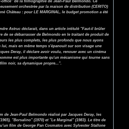
ox-office" de la filmographie de Jean-Paul Belmondo. Ce
neusement orchestrée par la maison de distribution (CERITO)
né Château : pour LE MARGINAL, le budget promotion a été
re Astruc déclarait, dans un article intitulé "Faut-il brûler
e de se débarrasser de Belmondo en le traitant de produit de
cteurs les plus complets, les plus profonds que nous ayons
en lui, mais en même temps s'épanouit sur son visage une
acques Deray, il déclare avoir voulu, renouer avec un cinéma
l'homme est plus importante qu'un mécanisme qui tourne sans
u film noir, sa dynamique propre...".
film de Jean-Paul Belmondo réalisé par Jacques Deray, les
1965), "Borsalino" (1970) et "Le Marginal" (1983). Le titre de
qu’un film de George Pan Cosmatos avec Sylvester Stallone