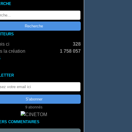
ERCHE
SITEURS
is ci
328
 la création
1 758 057
S
LETTER
9 abonnés
ERS COMMENTAIRES