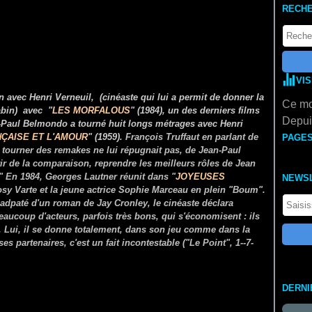
RECH
VI
avec Henri Verneuil, (cinéaste qui lui a permit de donner la
Ce mo
abin) avec "
LES MORFALOUS
" (1984), un des derniers films
Depuis
-Paul Belmondo a tourné huit longs métrages avec Henri
NÇAISE ET L'AMOUR
" (1959).
François Truffaut en parlant de
PAGE
e tourner des remakes ne lui répugnait pas, de Jean-Paul
ir de la comparaison, reprendre les meilleurs rôles de Jean
."
En 1984, Georges Lautner réunit dans "
JOYEUSES
NEWS
osy Varte et la jeune actrice Sophie Marceau en plein "Boum".
 adpaté d'un roman de Jay Cronley, le cinéaste déclara
aucoup d'acteurs, parfois très bons, qui s'économisent : ils
. Lui, il se donne totalement, dans son jeu comme dans la
 partenaires, c'est un fait incontestable ("Le Point", 1--7-
DERNI