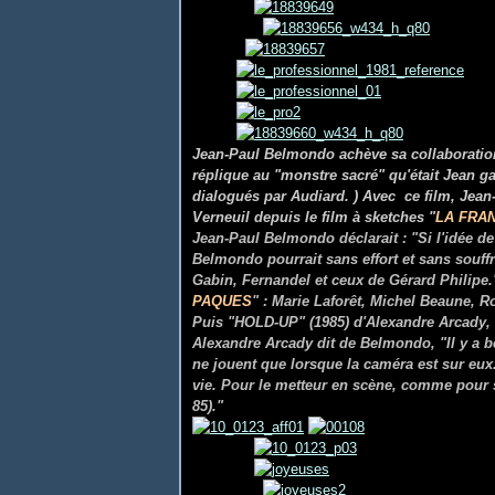
Jean-Paul Belmondo achève sa collaboration 
réplique au "monstre sacré" qu'était Jean g
dialogués par Audiard. )
Avec ce film, Jean
Verneuil depuis le film à sketches "
LA FRA
Jean-Paul Belmondo déclarait : "Si l'idée d
Belmondo pourrait sans effort et sans souffr
Gabin, Fernandel et ceux de Gérard Philipe
PAQUES
" : Marie Laforêt, Michel Beaune, R
Puis "
HOLD-UP
" (1985) d'Alexandre Arcady,
Alexandre Arcady dit de Belmondo, "Il y a be
ne jouent que lorsque la caméra est sur eux
vie. Pour le metteur en scène, comme pour ses
85)."