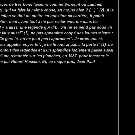
r avec de très bons faiseurs comme Verneuil ou Lautner.
i, qui va faire la même chose, en moins bien ? (...) " (2). A la
en se doit de mettre en question sa carrière, il paraît
n, tient avant tout à ne pas rester enfermé dans les
'il y a aussi une légende qui dit: "S'il ne se pend pas sous un
est faux aussi" (1), ne pas apparaître coupé des jeunes talents :
Ce gars-là, on ne peut pas l'approcher". Je crois que si,
 appelle, voyez-le", je ne le foutrai pas à la porte !" (1). Le
confort des légendes et d'un splendide isolement passe aussi
 d'une remontée sur les planches, en 1987, pour incarner le
 par Robert Hossein. Et, ce risque pris, Jean-Paul