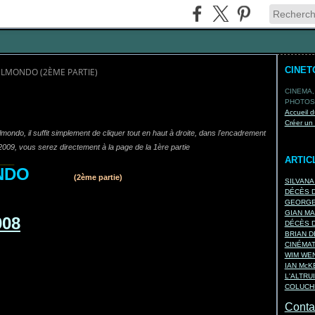
CINET
ELMONDO (2ÈME PARTIE)
CINEMA,
PHOTOS,
Accueil d
Créer un
ndo, il suffit simplement de cliquer tout en haut à droite, dans l'encadrement
r 2009, vous serez directement à la page de la 1ère partie
ARTIC
___
MONDO
(2ème partie)
SILVANA
DÉCÈS D
GEORGES
GIAN MA
DÉCÈS D
BRIAN D
CINÉMA
WIM WEN
IAN Mc
L'ALTRU
COLUCHE
Contac