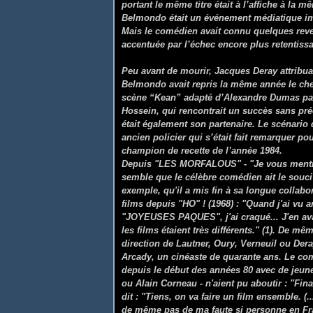
portant le même titre était à l’affiche à la 
Belmondo était un événement médiatique im
Mais le comédien avait connu quelques reve
accentuée par l’échec encore plus retentissa
Peu avant de mourir, Jacques Deray attribuai
Belmondo avait repris la même année le che
scène “Kean” adapté d’Alexandre Dumas par
Hossein, qui rencontrait un succès sans pré
était également son partenaire. Le scénario
ancien policier qui s’était fait remarquer p
champion de recette de l’année 1984.
Depuis "LES MORFALOUS" - "Je vous mentirais
semble que le célèbre comédien ait le souci
exemple, qu'il a mis fin à sa longue collab
films depuis "HO" ! (1968) : "Quand j'ai vu 
"JOYEUSES PAQUES", j'ai craqué... J'en av
les films étaient très différents." (1). De m
direction de Lautner, Oury, Verneuil ou De
Arcady, un cinéaste de quarante ans. Le com
depuis le début des années 80 avec de jeune
ou Alain Corneau - n'aient pu aboutir : "Fina
dit : "Tiens, on va faire un film ensemble. (.
de même pas de ma faute si personne en Fr