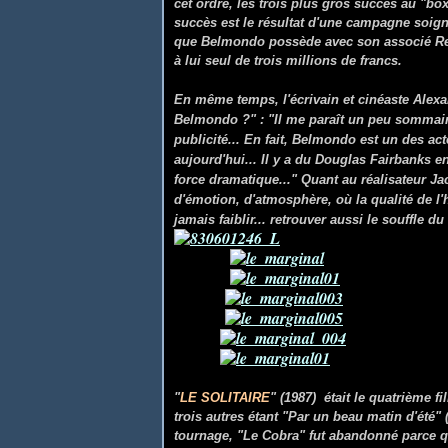
cet ordre, les trois plus gros succès au "b
succès est le résultat d'une campagne soig
que Belmondo possède avec son associé Re
à lui seul de trois millions de francs.
En même temps, l'écrivain et cinéaste Alexand
Belmondo ?" : "Il me paraît un peu sommair
publicité... En fait, Belmondo est un des a
aujourd'hui... Il y a du Douglas Fairbanks 
force dramatique..." Quant au réalisateur J
d'émotion, d'atmosphère, où la qualité de 
jamais faiblir... retrouver aussi le souffle d
"
LE SOLITAIRE
" (1987) était le quatrième 
trois autres étant "Par un beau matin d'été" (
tournage, "Le Cobra" fut abandonné parce 