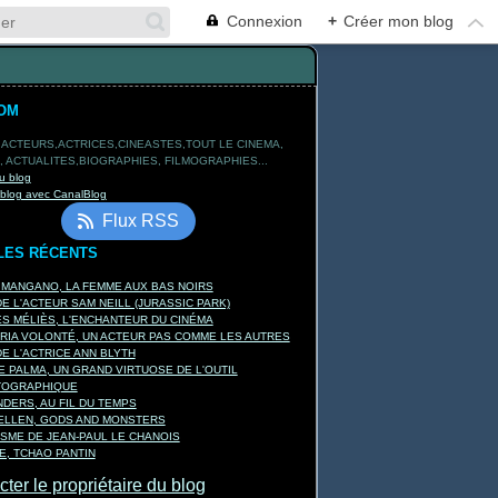
Connexion
+
Créer mon blog
OM
 ACTEURS,ACTRICES,CINEASTES,TOUT LE CINEMA,
 ACTUALITES,BIOGRAPHIES, FILMOGRAPHIES...
u blog
 blog avec CanalBlog
Flux RSS
LES RÉCENTS
 MANGANO, LA FEMME AUX BAS NOIRS
E L'ACTEUR SAM NEILL (JURASSIC PARK)
 MÉLIÈS, L'ENCHANTEUR DU CINÉMA
RIA VOLONTÉ, UN ACTEUR PAS COMME LES AUTRES
E L'ACTRICE ANN BLYTH
E PALMA, UN GRAND VIRTUOSE DE L'OUTIL
TOGRAPHIQUE
DERS, AU FIL DU TEMPS
KELLEN, GODS AND MONSTERS
ISME DE JEAN-PAUL LE CHANOIS
, TCHAO PANTIN
ter le propriétaire du blog