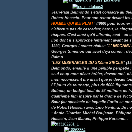
Jean-Paul Belmondo s'était consacré au théât
Robert Hossein. Pour son retour devant les 
HOMME QUI ME PLAIT
" (l969) pour tourner
n'effectue pas de cascades; barbu, la cinqu
risques. C'est ainsi qu'il affronte, seul - au
lion dont il s'approche lentement avant de s'
1992, Georges Lautner réalise "
L' INCONNU
Georges Simenon qui avait déjà connu , deux 
Raimu.
"
LES MISERABLES DU XXème SIECLE
" (1
Belmondo, émaillé d’une pénible péripétie :
seul coup mon décor brûler, devant moi, déc
mon inconscient me disait que je devais tou
67 jours de tournage, plus de 5000 figurant
Bufnoir, un budget total de 98 millions de f
quatrième film inspiré par le drame de Vic
Baur (au spectacle de laquelle Fortin se mo
de Robert Hossein avec Lino Ventura. De nom
: Annie Girardot, Michel Boujenah, Philippe
Hossein, Jean Marais, Philippe Korsand...