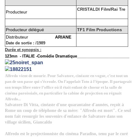
CRISTALDI Film/Rai Tre
Producteur
Producteur délégué
TF1 Film Productions
Distributeur
ARIANE
Date de sortie
:
/1989
Durée et synopsis
:
___________________
123mn - ITALIE -Comédie Dramatique
Alfredo vient de mourir. Pour Salvatore, cinéaste en vogue, c’est tout un
pan de son passe qui s’écroule. On l’appelait Toto à l’époque. Il partageait
son temps libre entre l’office où il était enfant de choeur et la salle de
cinéma paroissiale, en particulier la cabine de projection ou régnait
Alfredo...
Salvatore Di Vitta, cinéaste d'une quarantaine d'années, reçoit à
Rome un coup de téléphone de sa mère: "Alfredo est mort". Ce seul
nom fait ressurgir les souvenirs d'enfance de Salvatore dans son
village sicilien, Giancaldo
Alfredo est le projectionniste du cinéma Paradiso, tenu par le curé