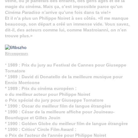
veine, où je parlerais des enfants, des gens âgés et de la
magie du cinéma. Mais ça, c’est impossible parce qu’un
Cinéma Paradiso
n’arrive qu’une fois dans ta vie!»
Et il n’a plus un Philippe Noiret à ses côtés. «Il me manque
beaucoup, son départ a créé un immense vide. Vous savez,
dit-il, des acteurs comme lui, comme Mastroianni, on n’en
trouve plus.»
Récompenses
*
1989 : Prix du jury au Festival de Cannes
pour Giuseppe
Tornatore
* 1989 : David di Donatello de la meilleure musique pour
Ennio Morricone
* 1989 : Prix du cinéma européen :
o du meilleur acteur pour Philippe Noiret
o Prix spécial du jury pour Giuseppe Tornatore
* 1990 : Oscar du meilleur film de langue étrangère
* 1990 : César de la meilleure affiche pour Jouineau-
Bourdugue et Gilles Jouin
* 1990 : Golden Globe du meilleur film de langue étrangère
* 1990 : Critics' Circle Film Award :
o Prix de l'acteur de l'année pour Philippe Noiret