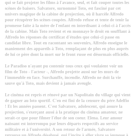
qui se fait projeter les films à l'avance, seul, et fait couper toutes les
scènes de baisers. Salvatore, surnommé Toto, est fasciné par cet
univers magique de la cabine de projection, où il harcèle Alfredo
pour récupérer les scènes coupées. Alfredo refuse et tente de tenir la
promesse faite à la mère de l'enfant en interdisant à celui-ci à l'accès
de la cabine. Mais Toto revient et en monnaye le droit en soufflant à
Alfredo les réponses du certificat d'études que celui-ci passe en
candidat libre. Tout en racontant ses souvenirs, Alfredo enseigne le
maniement des appareils à Toto, remplaçant de plus en plus auprès
de lui ce père dont la mort sur le front russe est désormais officielle.
Le Paradiso n'ayant pu contenir tous ceux qui voulaient voir un
film de Toto - l'acteur -, Alfredo projette aussi sur les murs de
l'immeuble en face. Surchauffe, incendie. Alfredo ne doit la vie
sauve qu'à Toto, mais devient à jamais aveugle.
Le cinéma est repris et rénové par un Napolitain du village qui vient
de gagner au loto sportif. C'en est fini de la censure du père Adelfio
! Et les années passent. C'est Salvatore, adolescent, qui assure la
projection, s'exerçant aussi à la pratique du cinéma amateur, ne
serait-ce que pour filmer l'élue de son coeur. Elena. Leur amour
naissant est interrompu par leurs départs respectifs au service
militaire et à l'université. A son retour de l'armée, Salvatore
retrouve un Alfredo désabusé, qui l'incite à aller vivre sa jeunesse à