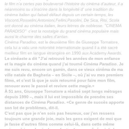
le film n’a certes pas bouleversé l’histoire du cinéma d’auteur, il a
néanmoins su s’inscrire dans la longévité d' une tradition du
cinéma italien qui faisait défaut depuis un certain temps, les
Visconti,Rosselini,Antonioni,
Fellini,Pasolini, De Sica, Risi, Scola
ont donné au cinéma italien, leurs letrres de noblesse. "CINEMA
PARADISO" c'est la nostalgie du grand cinéma populaire mais
aussi le charme des salles d’antan.
Cinéma Paradiso
, est le deuxième film de Giuseppe Tornatore,
cela lui a valu une notoriété internationale quand il a été sacré
meilleur film en langue étrangère en 1990 aux Academy Awards.
Le cinéaste a dit "J’ai retrouvé les années de mon enfance
et la magie du cinéma quand j’ai tourné
Cinéma Paradiso
. Je
me suis revu, encore un gamin, dans ce vieux cinéma de ma
ville natale de Bagheria – en Sicile –, où j’ai vu mes premiers
films, et c’est là que je suis retourné pour faire mon film,
renouer avec le passé et revivre cette magie.»
À 51 ans, Giuseppe Tornatore a réalisé sept longs métrages
depuis 1990 –, mais il lui est impossible de prendre ses
distances de
Cinéma Paradiso
. «Ce genre de succès apporte
son lot de problèmes, dit-il.
C’est pas que je n’en sois pas heureux, car j’en ressens
toujours une grande joie, mais les gens exigent de moi que
je fasse d’autres films comme celui-là, dans cette même