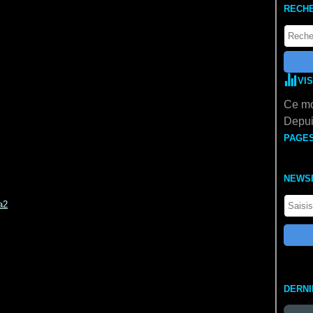
RECH
FLAMENCO
) d'
Edgar NEVILLE
EUNESSE
d'
Arne MATTSON
OSHIMA
) de
Kaneto SHINDO
inoru SHIBUYA
VI
PROBLÈME
) de
George O'FERRALL
)
de
Jean DREVILLE
Ce mo
ed HITCHCOCK
Depui
ERRIBLES
) de
Charles FRANK
PAGE
de
Gilbert PROUTEAU
berto CAVALDON
NEWS
es CLOUZOT
alisé par
Jacques TATI
LANDE
) de V
ictor URRUCHUA
Gaspare NAPOLITANO
ACIC
DERN