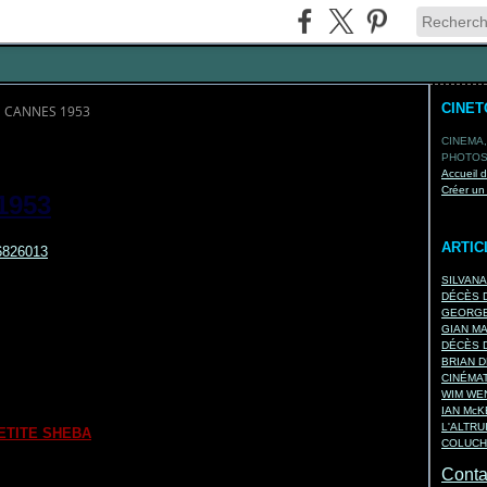
CINE
E CANNES 1953
CINEMA,
PHOTOS,
Accueil 
Créer un
1953
ARTIC
SILVAN
DÉCÈS D
EINER
GEORGE
GIAN M
DÉCÈS D
BRIAN D
uis Garcia BERLANGA
CINÉMA
WIM WEN
ME
) de
Walter LANG
IAN Mc
L'ALTRU
ETITE SHEBA
) de
Daniel MANN
COLUCH
Contac
RAND BOUDHA
) de
Teinosuke KINUGASA