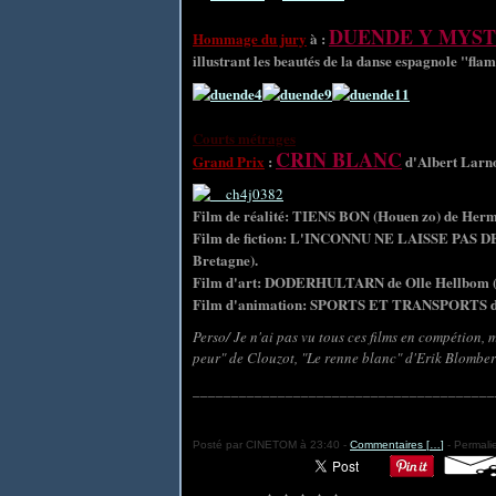
DUENDE Y MYS
Hommage du jury
à :
illustrant les beautés de la danse espagnole "fla
Courts métrages
CRIN BLANC
Grand Prix
:
d'Albert Larno
Film de réalité: TIENS BON (Houen zo) de Herm
Film de fiction: L'INCONNU NE LAISSE PAS DE 
Bretagne).
Film d'art: DODERHULTARN de Olle Hellbom (
Film d'animation: SPORTS ET TRANSPORTS de
Perso/ Je n'ai pas vu tous ces films en compétion, m
peur" de Clouzot, "Le renne blanc" d'Erik Blomber
_______________________________________
Posté par CINETOM à 23:40 -
Commentaires [
…
]
- Permalie