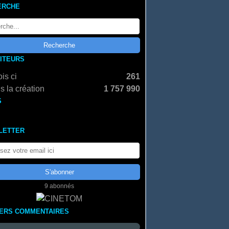
ERCHE
SITEURS
is ci
261
s la création
1 757 990
S
LETTER
9 abonnés
IERS COMMENTAIRES