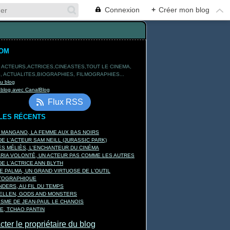
Connexion
+
Créer mon blog
TOM
 ACTEURS,ACTRICES,CINEASTES,TOUT LE CINEMA,
 ACTUALITES,BIOGRAPHIES, FILMOGRAPHIES...
du blog
 blog avec CanalBlog
Flux RSS
LES RÉCENTS
A MANGANO, LA FEMME AUX BAS NOIRS
E L'ACTEUR SAM NEILL (JURASSIC PARK)
S MÉLIÈS, L'ENCHANTEUR DU CINÉMA
ARIA VOLONTÉ, UN ACTEUR PAS COMME LES AUTRES
E L'ACTRICE ANN BLYTH
E PALMA, UN GRAND VIRTUOSE DE L'OUTIL
TOGRAPHIQUE
DERS, AU FIL DU TEMPS
KELLEN, GODS AND MONSTERS
ISME DE JEAN-PAUL LE CHANOIS
E, TCHAO PANTIN
ter le propriétaire du blog