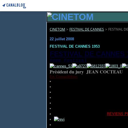
CINETOM
>
FESTIVAL DE CANNES
>
FESTIVAL D
22 juillet 2008
FESTIVAL DE CANNES 1953
FESTIVAL DE CANNES 
6ème Festival
Président du jury JEAN COCTEAU
En Compétition
1ER AVRIL AN 2000
de
Wolfgang LIEBEN
AWARA
(
LE VAGABOND
) de
Raj KAPOOR
BARABAS
d'
Alf SJOBERG
BIENVENUE, MONSIEUR MARSHALL
de
L
BONGOLO
d'
André CAUVIN
CALL ME MADAM
(
APPELEZ-MOI MADA
COME BACK LITTLE SHEBA
(
REVIENS P
DAIBUTSU KAIGEN
(
LA LÉGENDE DU G