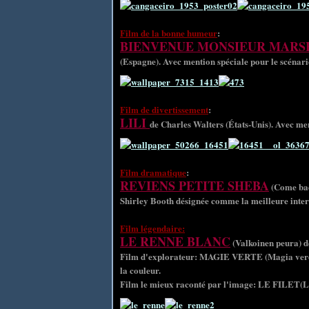
Film de la bonne humeur
:
BIENVENUE MONSIEUR MARS
(Espagne). Avec mention spéciale pour le scénari
Film de divertissement
:
LILI
de Charles Walters (États-Unis). Avec men
Film dramatique
:
REVIENS PETITE SHEBA
(Come back
Shirley Booth désignée comme la meilleure interp
Film légendaire:
LE RENNE BLANC
(Valkoinen peura) d
Film d'explorateur: MAGIE VERTE (Magia verde)
la couleur.
Film le mieux raconté par l'image: LE FILET(L