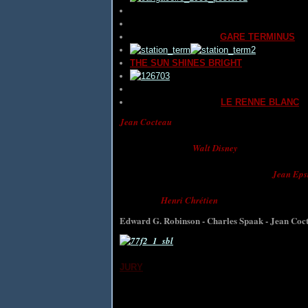
LES AVENTURES DE PETER PAN
d'
Hami
SALA DE GUARDIA
de
Tulio DEMICHELI
STAZIONE TERMINI
(
GARE TERMINUS
) 
THE SUN SHINES BRIGHT
de
Jonn FORD
THE VILLAGE
(
NOTRE VILLAGE
) de
Léop
VALKOINEN PEURA
(
LE RENNE BLANC
) 
Jean Cocteau
fut nommé par le conseil d'administ
Il demanda aux jurés de voir deux fois chaque film e
cours d'une soirée,
Walt Disney
fut fait chevalier
présidence du conseil, chargé de l'information.
Le festival décida de rendre hommage à
Jean Eps
Charles Spaak prirent la parole. La conférence de 
professeur
Henri Chrétien
sur le cinéma en relief.
Edward G. Robinson - Charles Spaak - Jean Coc
JURY
Pour les longs métrages: Renée FAURE (France)
DESSON (France); Philippe ERLANGER (France
Georges RAGUIS (France); Edward G. ROBINSON