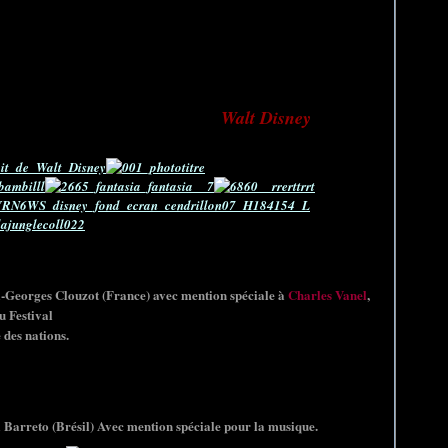
ys-Bas); Roger LEENHARDT (France); Rene LUCOT (France); Jean
Jean VIVIÉ (France).
Walt Disney
endre hommage à l'ensemble de l'œuvre de
et pour le
ternational du Film.
-Georges Clouzot (France) avec mention spéciale à
Charles Vanel
,
u Festival
 des nations.
 Barreto (Brésil) Avec mention spéciale pour la musique.