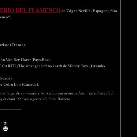
TERIO DEL FLAMENCO
de Edgar Neville (Espagne), film
menco".
risse (France).
on Van Der Horst (Pays-Bas).
CARTE (The stranger left no card) de Wendy Toye (Grande-
Suède).
 Colin Low (Canada).
ais je garde en mémoire trois films qui m'ont séduit : "Le salaire de la
g et enfin "O Cancageiro" de Lima Barreto.
__________
n [
#
]