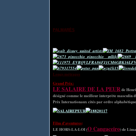
(France).
Pour les courts métrages: Bert HAANSTRA (Pa
QUEVAL (France); Jacques SCHILTZ (France); 
PALMARÈS
Les deux jurys, à l'unanimité, s'unissent pour r
remercier du prestige qu'il apporte au Festival In
Longs métrages
Grand Prix:
LE SALAIRE DE LA PEUR
de Henri
désigné comme le meilleur interprète masculin d
Prix Internationaux cités par ordre alphabétique
Film d'aventures
:
O Cangaceiro
LE HORS-LA-LOI
(
) de Lima