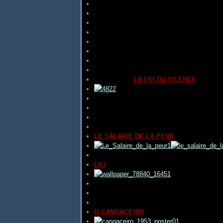
DONA FRANCISQUITA
de
Ladislao VAJDA
DUENDE Y MISTERIO DEL FLAMENCO
(
EL
(
TOURMENTS
) de
Luis BUÑUEL
POUR LES ARDENTS AMOURS DE MA J
GEMBAKU NO KO
(
LES ENFANTS D'HIR
GENDAI JIN
(
CEUX D'AUJOURD'HUI
) de
M
HEART OF THE MATTER
(
LE FOND DU 
HORIZONS SANS FIN (HELENE BOUCHER
I CONFESS
(
LA LOI DU SILENCE
) d'
Alfr
INTIMATE RELATIONS
(
LES PARENTS T
LA PROVINCIALE
de
Mario SOLDATI
LA VIE PASSIONNÉE DE CLÉMENCEAU
LAS TRES PERFECTAS CASADAS
de
Ro
LE SALAIRE DE LA PEUR
d'
Henri-Georg
LES VACANCES DE MONSIEUR HULOT
ré
LILI
réalisé par
Charles WALTERS
LUZ EN EL PARAMO
(
LUMIÈRE SUR LA 
MAGIA VERDE
(
MAGIE VERTE
) de
Gian 
NEVJERA
(
ÉQUINOXE
) de
Vladimir POG
O CANGACEIRO
de
Lima BARRETO