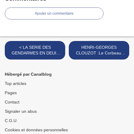
Ajouter un commentaire
< LA SERIE DES
HENRI-GEORGES
GENDARMES EN DEUIL
CLOUZOT :Le Corbeau,
DE SON COMPOSITEUR
Les Diaboliques, Le Salaire
RAYMOND LEFEVRE
de la peur... >
Hébergé par Canalblog
Top articles
Pages
Contact
Signaler un abus
C.G.U.
Cookies et données personnelles