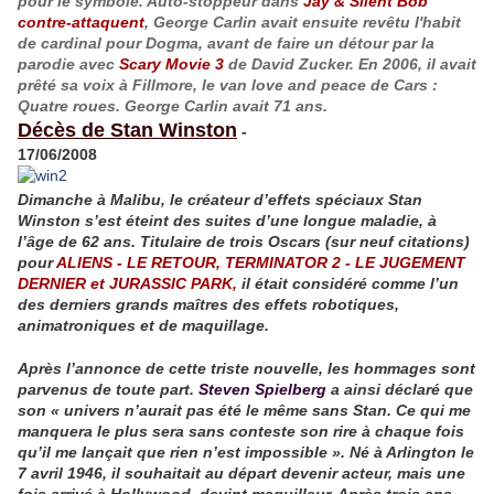
pour le symbole. Auto-stoppeur dans
Jay & Silent Bob
contre-attaquent
, George Carlin avait ensuite revêtu l'habit
de cardinal pour
Dogma
, avant de faire un détour par la
parodie avec
Scary Movie 3
de
David Zucker
. En 2006, il avait
prêté sa voix à Fillmore, le van love and peace de
Cars :
Quatre roues
. George Carlin avait 71 ans.
Décès de Stan Winston
-
17/06/2008
Dimanche à Malibu, le créateur d’effets spéciaux Stan
Winston s’est éteint des suites d’une longue maladie, à
l’âge de 62 ans. Titulaire de trois Oscars (sur neuf citations)
pour
ALIENS - LE RETOUR
,
TERMINATOR 2 - LE JUGEMENT
DERNIER
et
JURASSIC PARK
,
il était considéré comme l’un
des derniers grands maîtres des effets robotiques,
animatroniques et de maquillage.
Après l’annonce de cette triste nouvelle, les hommages sont
parvenus de toute part.
Steven Spielberg
a ainsi déclaré que
son « univers n’aurait pas été le même sans Stan. Ce qui me
manquera le plus sera sans conteste son rire à chaque fois
qu’il me lançait que rien n’est impossible ». Né à Arlington le
7 avril 1946, il souhaitait au départ devenir acteur, mais une
fois arrivé à Hollywood, devint maquilleur. Après trois ans