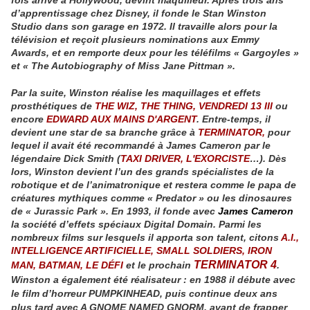
d’apprentissage chez Disney, il fonde le Stan Winston
Studio dans son garage en 1972. Il travaille alors pour la
télévision et reçoit plusieurs nominations aux Emmy
Awards, et en remporte deux pour les téléfilms « Gargoyles »
et « The Autobiography of Miss Jane Pittman ».
Par la suite, Winston réalise les maquillages et effets
prosthétiques de
THE WIZ,
THE THING
, VENDREDI 13 III
ou
encore
EDWARD AUX MAINS D'ARGENT
. Entre-temps, il
devient une star de sa branche grâce à
TERMINATOR
,
pour
lequel il avait été recommandé à James Cameron par le
légendaire Dick Smith (
TAXI DRIVER
,
L'EXORCISTE
…). Dès
lors, Winston devient l’un des grands spécialistes de la
robotique et de l’animatronique et restera comme le papa de
créatures mythiques comme « Predator » ou les dinosaures
de « Jurassic Park ». En 1993, il fonde avec
James Cameron
la société d’effets spéciaux Digital Domain. Parmi les
nombreux films sur lesquels il apporta son talent, citons
A.I.,
INTELLIGENCE ARTIFICIELLE
,
SMALL SOLDIERS
,
IRON
TERMINATOR 4
MAN
,
BATMAN, LE DÉFI
et le prochain
.
Winston a également été réalisateur : en 1988 il débute avec
le film d’horreur PUMPKINHEAD, puis continue deux ans
plus tard avec A GNOME NAMED GNORM, avant de frapper