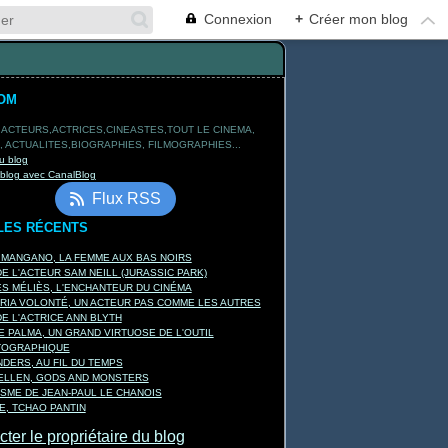
Connexion
+
Créer mon blog
OM
 ACTEURS,ACTRICES,CINEASTES,TOUT LE CINEMA,
 ACTUALITES,BIOGRAPHIES, FILMOGRAPHIES...
u blog
 blog avec CanalBlog
Flux RSS
LES RÉCENTS
 MANGANO, LA FEMME AUX BAS NOIRS
E L'ACTEUR SAM NEILL (JURASSIC PARK)
 MÉLIÈS, L'ENCHANTEUR DU CINÉMA
RIA VOLONTÉ, UN ACTEUR PAS COMME LES AUTRES
E L'ACTRICE ANN BLYTH
E PALMA, UN GRAND VIRTUOSE DE L'OUTIL
TOGRAPHIQUE
DERS, AU FIL DU TEMPS
KELLEN, GODS AND MONSTERS
ISME DE JEAN-PAUL LE CHANOIS
, TCHAO PANTIN
ter le propriétaire du blog