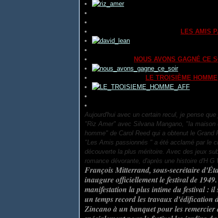
SERTAO
réalisé par
Joao G. MARTIN
SUR LE SOL NATAL
réalisé par
France S
THE PASSIONATE FRIENDS
(
LES AMIS 
THE QUEEN OF SPADES
(
LA REINE DES
THE SET UP
(
NOUS AVONS GAGNÉ CE S
THE THIRD MAN
(
LE TROISIÈME HOMME
TILL FRAMMANDE HAMN
(
PORT ÉTRAN
TWILIGHT
(
CRÉPUSCULE
) réalisé par
Irw
Aujourd'hui avec un certain recul, je pense que 
"Riz Amer" avec Silvana Mangano, "la maison d
homme" de Carol Reed qui a obtenut le Grand 
"Les Amis passionnés " a été acclamé par le 
découverte la plus méritoire.
Avec des jeux subt
romance dévorante, d'après une histoire d'H G 
François Mitterrand, sous-secrétaire d'Éta
inaugure officiellement le festival de 1949
manifestation la plus intime du festival : 
un temps record les travaux d'édification d
Zincano à un banquet pour les remercier