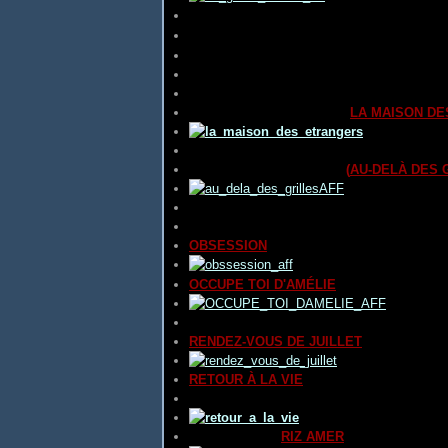
réalisé par
Helmut
DER APFEL IST AB
(
LA CHAIR
) réalisé par
Jo
DER RUF
(
DIE BUNTKARIERTEN
LES QUADRILLE
EINE GROSSE LIEBE
(
UN GRAND AMOU
EROICA
réalisé par
H.Walter KOLM-VELT
HOUSE OF STRANGERS
(
LA MAISON D
IMAGES D'ETHIOPIE
réalisé par
Paul PI
LE MURA DI MALAPAGA
(
AU-DELÀ DES 
LES AVENTURES DE ANTAR ET ABLAR
r
LOST BOUNDARIES
(
FRONTIÈRES OUBL
OBSESSION
réalisé par
Edward DMYTRY
OCCUPE TOI D'AMÉLIE
réalisé par
Claud
PUEBLERINA
(
LA VILLAGEOISE
) réalisé
RENDEZ-VOUS DE JUILLET
réalisé par
J
RETOUR À LA VIE
réalisé par
Jean DREVILLE
,
Henri-Georg
RISO AMARO
(
RIZ AMER
) réalisé par
Giu