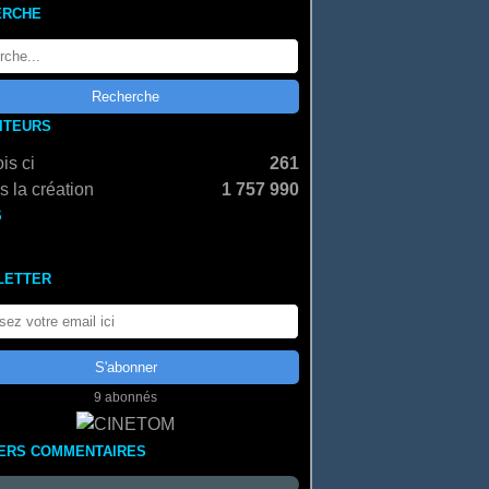
ERCHE
SITEURS
is ci
261
 la création
1 757 990
S
LETTER
9 abonnés
ERS COMMENTAIRES