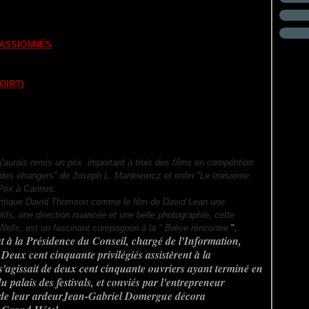
TIGLIC
PASSIONNÉS
) réalisé par
David LEAN
 CARTES
) réalisé par
Thorold DICKINSON
OIR?
)
réalisé par
Robert WISE
) réalisé par
Carol REED
GER
) réalisé par
Hampe FAUSTMAN
ing PICHELL
j'aurais remis un prix important à trois des films en compétition
es étrangers" de Joseph L. Mankiewicz et enfin "Le troisième
Prix à Cannes.
critique David Thomson comme le film de David Lean une
ils, une direction nuancée et une belle photographie, cette
Wells, est un fascinant compagnon à la " Brève rencontre
".
t à la Présidence du Conseil, chargé de l'Information,
. Deux cent cinquante privilégiés assistèrent à la
il s'agissait de deux cent cinquante ouvriers ayant terminé en
u palais des festivals, et conviés par l'entrepreneur
 de leur ardeurJean-Gabriel Domergue décora