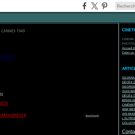
CINET
E CANNES 1949
CINEMA,
PHOTOS,
Accueil d
Créer un
1949
ARTIC
SILVANA
DÉCÈS D
GEORGES
ns
GIAN MA
DÉCÈS D
BRIAN D
NCE
) réalisé par
Fred Zinnemann
CINÉMA
r Amadori
WIM WEN
IAN Mc
AMOUREUX
) réalisé par
Michelangelo
An
tonioni
L'ALTRU
TUER
) réalisé par
Michael Gordon
COLUCHE
 Decoin
Contac