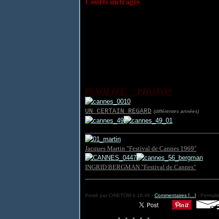
Courts métrages
Prix pour le sujet: PALLE SEUL AU M
Prix pour le montage: PACIFIC 231 de J
Prix pour la photographie: PATURAGES 
Prix pour la couleur: IMAGES MÉDIÉV
Prix pour le reportage filmé: SEAL IS
INSOLITE - PHOTOS
UN CERTAIN REGARD
(différentes années)
_______________________________________
Jacques Martin "Festival de Cannes 1969"
INGRID BERGMAN "Festival de Cannes"
_______________________________________
Posté par CINETOM à 16:46 -
Commentaires [
…
]
- Permalie