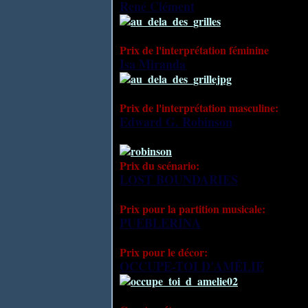
René Clément
pour son film AU-DELÀ
Prix de l'interprétation féminine
:
Isa Miranda
, dans AU-DELÀ DES GRI
Prix de l'interprétation masculine:
Edward G. Robinson
,
dans LA MAIS
L. Mankiewicz (USA).
Prix du scénario:
LOST BOUNDARIES
de Alfred Wer
Prix pour la partition musicale:
PUEBLERINA
de Emilio Fernandez (
Prix pour le décor:
OCCUPE-TOI D'AMÉLIE
de Claud