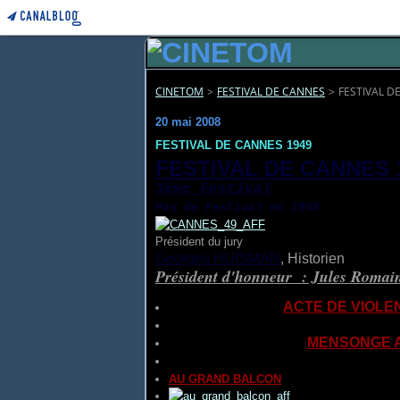
CINETOM
>
FESTIVAL DE CANNES
>
FESTIVAL D
20 mai 2008
FESTIVAL DE CANNES 1949
FESTIVAL DE CANNES 
3ème Festival
Pas de Festival en 1948
Président du jury
Georges HUISMAN
, Historien
Président d'honneur : Jules Romai
En Compétition
(
ACTE DE VIOLE
ACT OF VIOLENCE
réalisé par
Luis Cesa
ALMA FUERTE
(
MENSONGE 
AMOROSA MENZOGNA
(
LE DROIT DE 
AN ACT OF MURDER
réalisé par
Henri
AU GRAND BALCON