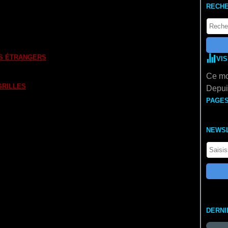
RECH
 Kautner
sef Von Baky
) réalisé par
Kurt Maetzig
S MULTICOLORES
R
) réalisé par
Hans Bertram
EE
,
Karl HARTL
ES ÉTRANGERS
) réalisé par
Joseph L. Mankiewicz
VI
Ce mo
CHONNIER
GRILLES
) réalisé par
René CLEMENT
Depuis
PAGE
éalisé par
Salah Abou SEIF
IÉES
) réalisé par
Alfred L. WECKER
K
NEWS
-LARA
e AUTANT
 par
Emilio FERNANDEZ
acques BECKER
es CLOUZOT
,
Georges LAMPIN
,
André CAYATTE
DERNI
seppe DE SANTIS