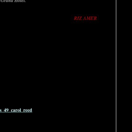
u Grand Hôtel.
ar André Paulvé, vice-président des œuvres sociales du
ent de New York et Michel Auclair, André Dassary, André
et Simone Signoret. L'Italie présenta "
RIZ AMER
", de
n et Silvana Mangano.
 présidents furent nommés : un président d'honneur de
ème fois comme président du jury Georges Huisman.
Paul COLIN, Roger DÉSORMIÈRES, Jacques-Pierre
René JEANNE, Georges RAGUIS, Carlo RIM.
y DESSON, Alexandre KAMENKA, Paul VERNEYRAS, Paul WEILL.
rd man) de Carol Reed (Grande-Bretagne).
du film