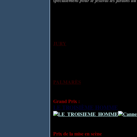
spécialement pour le festival les jardins d
La Nuit Bleue d'Eden Roc fut organisée p
cinéma, avec Jean Sablon venu spécialem
Luguet, François Périer, Colette Richard, 
Giuseppe De Santis avec Vittorio Gassma
Pour ce troisième festival de Cannes deux
marque : Jules Romains et pour la troisi
JURY
Mme Georges BIDAULT, Georges CHARENSOL, 
FROGERAIS, Etienne GILSON, Paul GOSSET, 
Président d'honneur : Jules ROMAINS
Membres suppléants Jean BENOIT-LEVY, Gu
PALMARÈS
Longs métrages
Grand Prix :
LE TROISIÈME HOMME
(The thi
Carol Reed sur le tournage 
Prix de la mise en scène
: