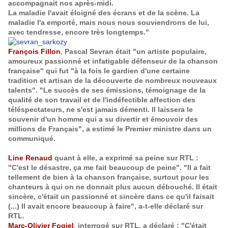
accompagnait nos après-midi.
La maladie l'avait éloigné des écrans et de la scène. La
maladie l'a emporté, mais nous nous souviendrons de lui,
avec tendresse, encore très longtemps."
François Fillon
,
Pascal Sevran était "un artiste populaire,
amoureux passionné et infatigable défenseur de la chanson
française" qui fut "à la fois le gardien d'une certaine
tradition et artisan de la découverte de nombreux nouveaux
talents". "Le succès de ses émissions, témoignage de la
qualité de son travail et de l'indéfectible affection des
téléspectateurs, ne s'est jamais démenti. Il laissera le
souvenir d'un homme qui a su divertir et émouvoir des
millions de Français", a estimé le Premier ministre dans un
communiqué.
Line Renaud
quant à elle, a exprimé sa peine sur RTL :
"C'est le désastre, ça me fait beaucoup de peine".
"Il a fait
tellement de bien à la chanson française, surtout pour les
chanteurs à qui on ne donnait plus aucun débouché. Il était
sincère, c'était un passionné et sincère dans ce qu'il faisait
(...) Il avait encore beaucoup à faire", a-t-elle déclaré sur
RTL.
Marc-Olivier Fogiel
,
interrogé sur RTL, a déclaré : "C'était