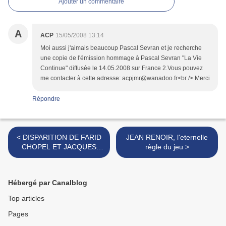
Ajouter un commentaire
A
ACP
15/05/2008 13:14
Moi aussi j'aimais beaucoup Pascal Sevran et je recherche
une copie de l'émission hommage à Pascal Sevran "La Vie
Continue" diffusée le 14.05.2008 sur France 2.Vous pouvez
me contacter à cette adresse: acpjmr@wanadoo.fr<br /> Merci
Répondre
< DISPARITION DE FARID
JEAN RENOIR, l'eternelle
CHOPEL ET JACQUES
règle du jeu >
MOREL (avril 2008)
Hébergé par Canalblog
Top articles
Pages