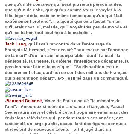
quelqu'un de complexe qui avait plusieurs personnalités,
quelqu'un de riche, quelqu'un comme vous le voyiez à la
télé, léger, drôle, mais en même temps quelqu'un qui était
extrêmement profond". Il a ajouté que cela faisait "un an
qu'il était chez lui, malade, qu'il voyait très peu de monde et
qu'il se battait tout seul face à la maladie".
Jack Lang
,
qui l'avait rencontré dans l'entourage de
François Mitterrand, s'est déclaré "bouleversé par l'annonce
de la mort" d'un "un ami incomparable" dont il aimait "la
générosité, la finesse, la drôlerie, l'intelligence décapante, la
passion pour l'art et la musique". "Sa disparition est un
déchirement et aujourd'hui ce sont des millions de Français
qui pleurent son départ", a-t-il estimé dans un communiqué.
-
Bertrand Delanoë
,
Maire de Paris a salué "la mémoire de
l'ami". "Amoureux sincère de la chanson française, Pascal
Sevran aura servi et célébré cet art populaire en animant des
émissions télévisées qui, pendant toutes ces années, ont
rassemblé un large public, accueillant des figures connues
et révélant de nouveaux talents", a-t-il jugé dans un