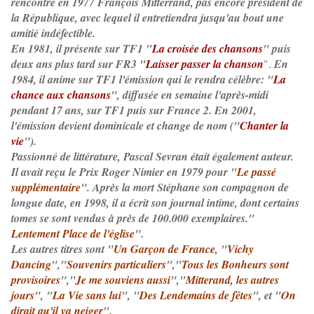
rencontre en 1977 François Mitterrand, pas encore président de
la République, avec lequel il entretiendra jusqu'au bout une
amitié indéfectible.
En 1981, il présente sur TF1 "
La croisée des chansons
" puis
deux ans plus tard sur FR3 "
Laisser passer la chanson
".
En
1984, il anime sur TF1 l'émission qui le rendra célèbre: "
La
chance aux chansons
", diffusée en semaine l'après-midi
pendant 17 ans, sur TF1 puis sur France 2. En 2001,
l'émission devient dominicale et change de nom ("
Chanter la
vie
").
Passionné de littérature, Pascal Sevran était également auteur.
Il avait reçu le Prix Roger Nimier en 1979 pour "
Le passé
supplémentaire
". Après la mort Stéphane son compagnon de
longue date, en 1998, il a écrit son journal intime, dont certains
tomes se sont vendus à près de 100.000 exemplaires."
Lentement Place de l'église
".
Les autres titres sont "
Un Garçon de France
, "
Vichy
Dancing
","
Souvenirs particuliers
","
Tous les Bonheurs sont
provisoires
","
Je me souviens aussi
","
Mitterand, les autres
jours
", "
La Vie sans lui
", "
Des Lendemains de fêtes
", et "
On
dirait qu'il va neiger
".