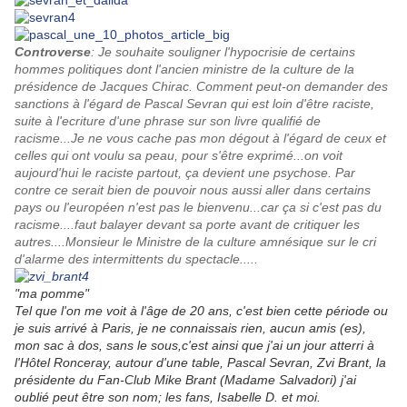
Controverse
: Je souhaite souligner l'hypocrisie de certains
hommes politiques dont l'ancien ministre de la culture de la
présidence de Jacques Chirac. Comment peut-on demander des
sanctions à l'égard de Pascal Sevran qui est loin d'être raciste,
suite à l'ecriture d'une phrase sur son livre qualifié de
racisme...Je ne vous cache pas mon dégout à l'égard de ceux et
celles qui ont voulu sa peau, pour s'être exprimé...on voit
aujourd'hui le raciste partout, ça devient une psychose. Par
contre ce serait bien de pouvoir nous aussi aller dans certains
pays ou l'européen n'est pas le bienvenu...car ça si c'est pas du
racisme....faut balayer devant sa porte avant de critiquer les
autres....Monsieur le Ministre de la culture amnésique sur le cri
d'alarme des intermittents du spectacle.....
"ma pomme"
Tel que l'on me voit à l'âge de 20 ans, c'est bien cette période ou
je suis arrivé à Paris, je ne connaissais rien, aucun amis (es),
mon sac à dos, sans le sous,c'est ainsi que j'ai un jour atterri à
l'Hôtel Ronceray, autour d'une table, Pascal Sevran, Zvi Brant, la
présidente du Fan-Club Mike Brant (Madame Salvadori) j'ai
oublié peut être son nom; les fans, Isabelle D. et moi.