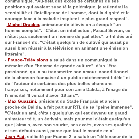
communiqué. "Au-delà des excès de certaines de ses
positions qui
avaient suscité la polémique, je retiendrai la
sensibilité et l'intelligence de l'homme, dont la dignité et le
courage face à la maladie inspirent le plus grand respect".
-
Michel Drucker,
animateur de télévision
a évoqué "un
homme complet". "C'était un intellectuel, Pascal Sevran, ce
n'était pas seulement un homme de paillettes", a-t-il déclaré
sur France-Info. "C'était quelqu'un de cultivé qui aurait pu
aussi bien réussir à la télévision en animant une émission
littéraire".
-
France-Télévisions
a salué dans un communiqué la
mémoire d'un "homme de grande culture", d'un "être
passionné, qui a su transmettre son amour inconditionnel
de la chanson française à un public extrêmement fidèle" et
de "l'auteur de certaines des plus belles chansons
françaises, notamment pour son amie Dalida, à l'image de
l'immortel 'Il venait d'avoir 18 ans'".
-
Max Guazzini,
président du Stade Français et ancien
proche de Dalida, a fait part sur RTL de sa "peine immense".
"C'était un ami, c'était quelqu'un qui est devenu un grand
animateur télé, un écrivain, mais pour moi c'était quelqu'un
que j'aimais, avec son sourire, ses excès, avec ses qualités
et ses défauts aussi, parce que tout le monde en a"
Jean Piat
,
sollicité par France 2, a salué un "défenseur de la