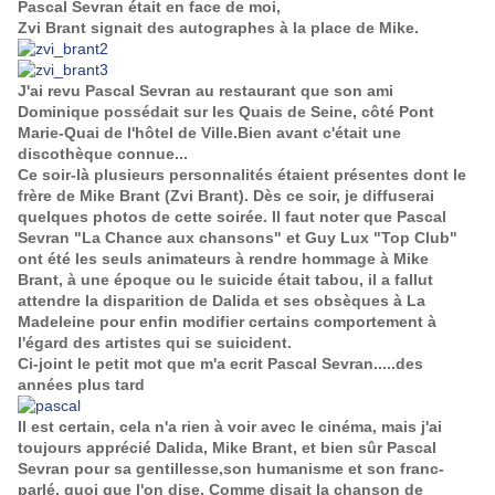
Pascal Sevran était en face de moi,
Zvi Brant signait des autographes à la place de Mike.
J'ai revu Pascal Sevran au restaurant que son ami
Dominique possédait sur les Quais de Seine, côté Pont
Marie-Quai de l'hôtel de Ville.Bien avant c'était une
discothèque connue...
Ce soir-là plusieurs personnalités étaient présentes dont le
frère de Mike Brant (Zvi Brant). Dès ce soir, je diffuserai
quelques photos de cette soirée. Il faut noter que Pascal
Sevran "La Chance aux chansons" et Guy Lux "Top Club"
ont été les seuls animateurs à rendre hommage à Mike
Brant, à une époque ou le suicide était tabou, il a fallut
attendre la disparition de Dalida et ses obsèques à La
Madeleine pour enfin modifier certains comportement à
l'égard des artistes qui se suicident.
Ci-joint le petit mot que m'a ecrit Pascal Sevran.....des
années plus tard
Il est certain, cela n'a rien à voir avec le cinéma, mais j'ai
toujours apprécié Dalida, Mike Brant, et bien sûr Pascal
Sevran pour sa gentillesse,son humanisme et son franc-
parlé, quoi que l'on dise. Comme disait la chanson de