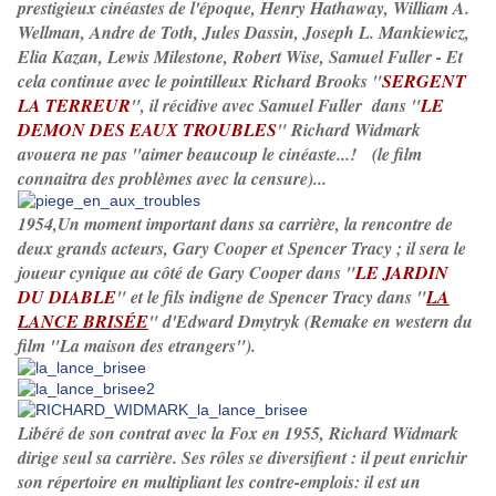
prestigieux cinéastes de l'époque, Henry Hathaway, William A.
Wellman, Andre de Toth, Jules Dassin, Joseph L. Mankiewicz,
Elia Kazan, Lewis Milestone, Robert Wise, Samuel Fuller - Et
cela continue avec le pointilleux Richard Brooks "
SERGENT
LA TERREUR
", il récidive avec Samuel Fuller dans "
LE
DEMON DES EAUX TROUBLES
" Richard Widmark
avouera ne pas "aimer beaucoup le cinéaste...! (le film
connaitra des problèmes avec la censure)...
1954,Un moment important dans sa carrière, la rencontre de
deux grands acteurs, Gary Cooper et Spencer Tracy ; il sera le
joueur cynique au côté de Gary Cooper dans "
LE JARDIN
DU DIABLE
" et le fils indigne de Spencer Tracy dans "
LA
LANCE BRISÉE
" d'Edward Dmytryk (Remake en western du
film "La maison des etrangers").
Libéré de son contrat avec la Fox en 1955, Richard Widmark
dirige seul sa carrière. Ses rôles se diversifient : il peut enrichir
son répertoire en multipliant les contre-emplois: il est un