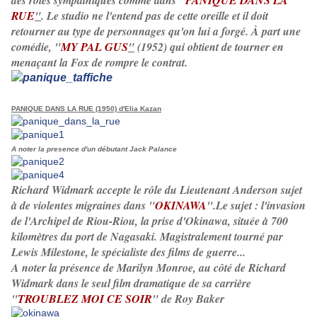
des rôles sympathiques comme dans "
PANIQUE DANS LA
RUE
"
. Le studio ne l'entend pas de cette oreille et il doit
retourner au type de personnages qu'on lui a forgé. À part une
comédie, "
MY PAL GUS
"
(1952) qui obtient de tourner en
menaçant la Fox de rompre le contrat.
PANIQUE DANS LA RUE (1950) d'Elia Kazan
A noter la presence d'un débutant Jack Palance
Richard Widmark accepte le rôle du Lieutenant Anderson sujet
à de violentes migraines dans "
OKINAWA
".Le sujet : l'invasion
de l'Archipel de Riou-Riou, la prise d'Okinawa, située à 700
kilomètres du port de Nagasaki. Magistralement tourné par
Lewis Milestone, le spécialiste des films de guerre...
A noter la présence de Marilyn Monroe, au côté de Richard
Widmark dans le seul film dramatique de sa carrière
"
TROUBLEZ MOI CE SOIR
" de Roy Baker