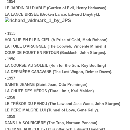
-
1954
LE JARDIN DU DIABLE (Garden of Evil, Henry Hathaway)
LA LANCE BRISÉE (Broken Lance, Edward Dmytryk).
-
1955
HOLD-UP EN PLEIN CIEL (A Prize of Gold, Mark Robson)
LA TOILE D'ARAIGNÉE (The Cobweb, Vincente Minnelli)
COUP DE FOUET EN RETOUR (Backlash, John Sturges).
-
1956
LA COURSE AU SOLEIL (Run for the Sun, Roy Boulting)
LA DERNIÈRE CARAVANE (The Last Wagon, Delmer Daves).
-
1957
SAINTE JEANNE (Saint Joan, Otto Preminger)
LA CHUTE DES HÉROS (Time Limit, Karl Malden).
-
1958
LE TRÉSOR DU PENDU (The Law and Jake Wade, John Sturges)
LE PÈRE MALGRÉ LUI (Tunnel of Love, Gene Kelly).
-
1959
DANS LA SOURICIÈRE (The Trap, Norman Panama)
L'HOMME AUX COLTS D'OR (Warlock, Edward Dmytryk).