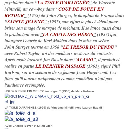
psychiatre dans "
LA TOILE D'ARAIGNÉE
"
de Vincente
Minnelli, un cow-boy dans "
COUP DE FOUET EN
RETOUR
"
(1955) de John Sturges, le dauphin de France dans
"
SAINTE JEANNE
"
(1957), son effort le plus évident pour
briser son image de marque de méchant. Il se lance aussi dans
la production avec
"
LA CHUTE DES HÉROS
"
(1957) qui
inaugure l'entrée de Karl Malden dans la mise en scène.
John Sturges tourne en 1958 "
LE TRESOR DU PENDU
"
avec Robert Taylor, un des meilleurs westerns du cinéaste.
Après avoir incarné Jim Bowie dans "
ALAMO
"
, il produit et
réalise en partie
LE DERNIER PASSAGE
(1961), signé Phil
Karlson, sur un scénario de sa femme Jean Hazelwood. Les
films qu'il tourne uniquement comme comédien n'ont pas
l'audience escomptée.
HOLD-UP EN PLEIN CIEL "Prize of gold" (1956) de Mark Robson
LA TOILE D'ARAIGNEE (1955) de Vincente Minelli avec Lauren Bacall
Avec Charles Boyer et Lilian Gish