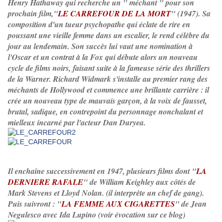
Henry Hathaway qui recherche un " méchant " pour son
prochain film,"
LE CARREFOUR DE LA MORT
" (1947). Sa
composition d'un tueur psychopathe qui éclate de rire en
poussant une vieille femme dans un escalier, le rend célèbre du
jour au lendemain. Son succès lui vaut une nomination à
l'Oscar et un contrat à la Fox qui débute alors un nouveau
cycle de films noirs, faisant suite à la fameuse série des thrillers
de la Warner. Richard Widmark s'installe au premier rang des
méchants de Hollywood et commence une brillante carrière : il
crée un nouveau type de mauvais garçon, à la voix de fausset,
brutal, sadique, en contrepoint du personnage nonchalant et
mielleux incarné par l'acteur Dan Duryea.
Il enchaîne successivement en 1947, plusieurs films dont "
LA
DERNIERE RAFALE
" de William Keighley aux côtés de
Mark Stevens et Lloyd Nolan. (il interprète un chef de gang).
Puis suivront : "
LA FEMME AUX CIGARETTES
" de Jean
Negulesco avec Ida Lupino (voir évocation sur ce blog)