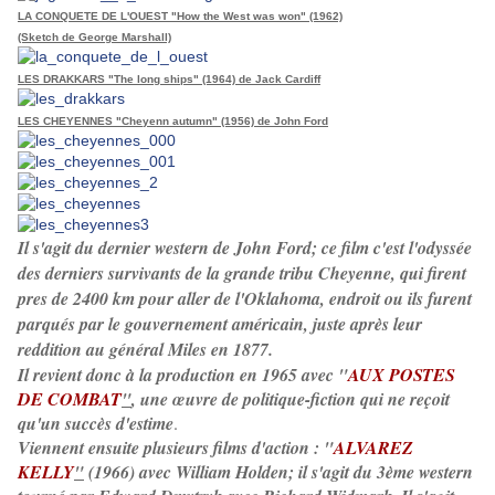
LA CONQUETE DE L'OUEST "How the West was won" (1962)
(Sketch de George Marshall)
LES DRAKKARS "The long ships" (1964) de Jack Cardiff
LES CHEYENNES "Cheyenn autumn" (1956) de John Ford
Il s'agit du dernier western de John Ford; ce film c'est l'odyssée
des derniers survivants de la grande tribu Cheyenne, qui firent
pres de 2400 km pour aller de l'Oklahoma, endroit ou ils furent
parqués par le gouvernement américain, juste après leur
reddition au général Miles en 1877.
Il revient donc à la production en 1965 avec "
AUX POSTES
DE COMBAT
"
, une œuvre de politique-fiction qui ne reçoit
qu'un succès d'estime
.
Viennent ensuite plusieurs films d'action : "
ALVAREZ
KELLY
"
(1966) avec William Holden; il s'agit du 3ème western