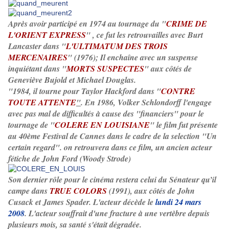
Après avoir participé en 1974 au tournage du "
CRIME DE
L'ORIENT EXPRESS
" , ce fut les retrouvailles avec Burt
Lancaster dans "
L'ULTIMATUM DES TROIS
MERCENAIRES
" (1976); Il enchaîne avec un suspense
inquiétant dans "
MORTS SUSPECTES
" aux côtés de
Geneviève Bujold et Michael Douglas.
"1984, il tourne pour Taylor Hackford dans "
CONTRE
TOUTE ATTENTE
"
. En 1986, Volker Schlondorff l'engage
avec pas mal de difficultés à cause des "financiers" pour le
tournage de "
COLERE EN LOUISIANE
" le film fut présente
au 40ème Festival de Cannes dans le cadre de la selection "Un
certain regard". on retrouvera dans ce film, un ancien acteur
fétiche de John Ford (Woody Strode)
Son dernier rôle pour le cinéma restera celui du Sénateur qu’il
campe dans
TRUE COLORS
(1991), aux côtés de John
Cusack et James Spader. L'acteur décède le
lundi 24 mars
2008
. L'acteur souffrait d'une fracture à une vertèbre depuis
plusieurs mois, sa santé s'était dégradée.