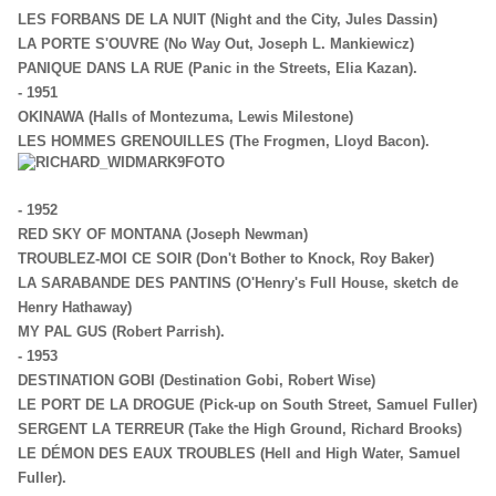
LES FORBANS DE LA NUIT (Night and the City, Jules Dassin)
LA PORTE S'OUVRE (No Way Out, Joseph L. Mankiewicz)
PANIQUE DANS LA RUE (Panic in the Streets, Elia Kazan).
- 1951
OKINAWA (Halls of Montezuma, Lewis Milestone)
LES HOMMES GRENOUILLES (The Frogmen, Lloyd Bacon).
-
1952
RED SKY OF MONTANA (Joseph Newman)
TROUBLEZ-MOI CE SOIR (Don't Bother to Knock, Roy Baker)
LA SARABANDE DES PANTINS (O'Henry's Full House, sketch de
Henry Hathaway)
MY PAL GUS (Robert Parrish).
-
1953
DESTINATION GOBI (Destination Gobi, Robert Wise)
LE PORT DE LA DROGUE (Pick-up on South Street, Samuel Fuller)
SERGENT LA TERREUR (Take the High Ground, Richard Brooks)
LE DÉMON DES EAUX TROUBLES (Hell and High Water, Samuel
Fuller).