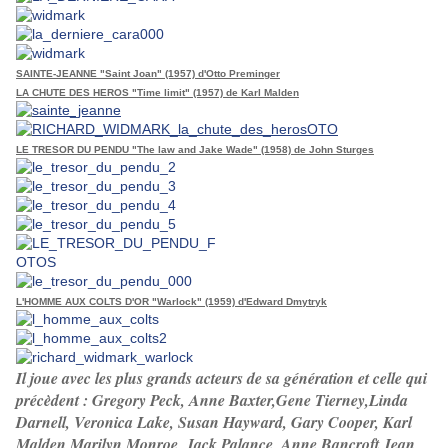
SAINTE-JEANNE "Saint Joan" (1957) d'Otto Preminger
LA CHUTE DES HEROS "Time limit" (1957) de Karl Malden
LE TRESOR DU PENDU "The law and Jake Wade" (1958) de John Sturges
L'HOMME AUX COLTS D'OR "Warlock" (1959) d'Edward Dmytryk
Il joue avec les plus grands acteurs de sa génération et celle qui
précèdent : Gregory Peck, Anne Baxter,Gene Tierney,Linda
Darnell, Veronica Lake, Susan Hayward, Gary Cooper, Karl
Malden,Marilyn Monroe, Jack Palance, Anne Bancroft,Jean