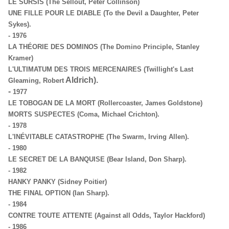
LE SURSIS (The Sellout, Peter Collinson)
UNE FILLE POUR LE DIABLE (To the Devil a Daughter, Peter
Sykes).
-
1976
LA THÉORIE DES DOMINOS (The Domino Principle, Stanley
Kramer)
L'ULTIMATUM DES TROIS MERCENAIRES (Twillight's Last
Aldrich).
Gleaming, Robert
-
1977
LE TOBOGAN DE LA MORT (Rollercoaster, James Goldstone)
MORTS SUSPECTES (Coma, Michael Crichton).
-
1978
L'INÉVITABLE CATASTROPHE (The Swarm, Irving Allen).
-
1980
LE SECRET DE LA BANQUISE (Bear Island, Don Sharp).
-
1982
HANKY PANKY (Sidney Poitier)
THE FINAL OPTION (Ian Sharp).
- 1984
CONTRE TOUTE ATTENTE (Against all Odds, Taylor Hackford)
- 1986