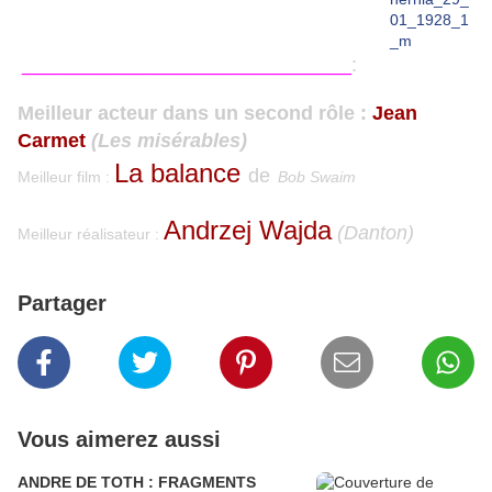
______________________________
:
Meilleur acteur dans un second rôle
:
Jean
Carmet
(Les misérables)
La balance
de
Meilleur film :
Bob Swaim
Andrzej Wajda
(Danton)
Meilleur réalisateur :
Partager
Vous aimerez aussi
ANDRE DE TOTH : FRAGMENTS