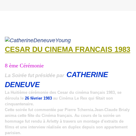
CESAR DU CINEMA FRANCAIS 1983
8 ème Cérémonie
CATHERINE
La Soirée fut présidée par
DENEUVE
La Huitième cérémonie des Cesar du cinéma français 1983, se
déroula le
26 février 1983
au Cinéma Le Rex qui fêtait son
cinquantenaire.
Cette soirée fut commentée par
Pierre Tchernia.Jean-Claude Brialy
anima cette fête du Cinéma français. Au cours de la soirée un
hommage fut rendu à Arletty à travers un montage d'extraits de
films et une interview réalisée en duplex depuis son appartement
parisien.