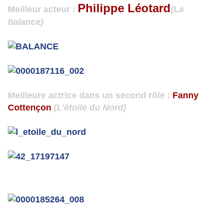
Philippe Léotard
Meilleur acteur :
(La
balance)
Meilleure actrice dans un second rôle :
Fanny
Cottençon
(
L'étoile du Nord
)