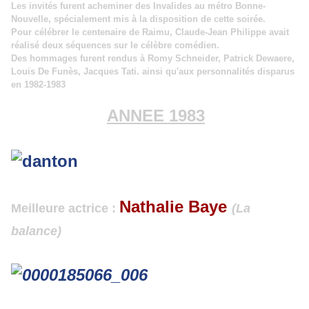
Les invités furent acheminer des Invalides au métro Bonne-
Nouvelle, spécialement mis à la disposition de cette soirée.
Pour célébrer le centenaire de Raimu, Claude-Jean Philippe avait
réalisé deux séquences sur le célèbre comédien.
Des hommages furent rendus à
Romy Schneider, Patrick Dewaere,
Louis De Funès, Jacques Tati. ainsi qu'aux personnalités disparus
en 1982-1983
ANNEE 1983
Nathalie Baye
Meilleure actrice :
(La
balance)