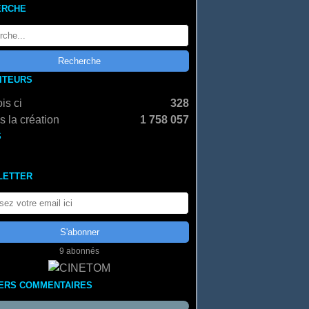
ERCHE
SITEURS
is ci
328
 la création
1 758 057
S
LETTER
9 abonnés
ERS COMMENTAIRES