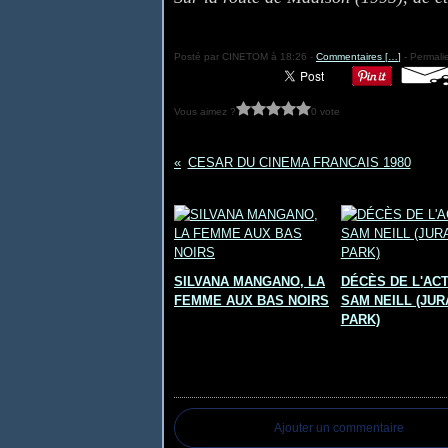
Posté par CINETOM à 18:26 -
Commentaires [
…
]
- Permalie
Vous aimez ?
0 vote
CESAR DU CINEMA FRANCAIS 1980
Vous aimerez aussi :
SILVANA MANGANO, LA
DÉCÈS DE L'AC
FEMME AUX BAS NOIRS
SAM NEILL (JUR
PARK)
Commentaires
Ajouter un commentaire