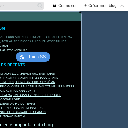
Connexion
+
Créer mon blog
OM
 ACTEURS,ACTRICES,CINEASTES,TOUT LE CINEMA,
 ACTUALITES,BIOGRAPHIES, FILMOGRAPHIES...
u blog
 blog avec CanalBlog
Flux RSS
LES RÉCENTS
 MANGANO, LA FEMME AUX BAS NOIRS
E L'ACTEUR SAM NEILL (JURASSIC PARK)
 MÉLIÈS, L'ENCHANTEUR DU CINÉMA
RIA VOLONTÉ, UN ACTEUR PAS COMME LES AUTRES
E L'ACTRICE ANN BLYTH
E PALMA, UN GRAND VIRTUOSE DE L'OUTIL
TOGRAPHIQUE
DERS, AU FIL DU TEMPS
KELLEN, GODS AND MONSTERS
ISME DE JEAN-PAUL LE CHANOIS
, TCHAO PANTIN
ter le propriétaire du blog