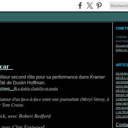
CINET
CINEMA,
PHOTOS,
Accueil d
Créer un
ARTIC
SILVANA
meilleur second rôle pour sa performance dans
Kramer
DÉCÈS D
ôté de Dustin Hoffman.
GEORGES
GIAN MA
Le diable s'habille en prada
DÉCÈS D
BRIAN D
 autour d'un face-à-face entre une journaliste (Meryl Streep, à
CINÉMA
WIM WEN
ar Tom Cruise.
IAN Mc
L'ALTRU
ack, avec Robert Redford
COLUCHE
Contac
t avec Clint Eastwood