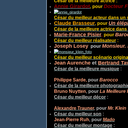
César de la meilleure actrice :
Annie Girardot
Docteur F
, pour
César du meilleur
acteur dans un 
Claude Brasseur
Un élép
, pour
César de la meilleure actrice dans
Marie-France Pisier
,
Baro
pour
César du meilleur réalisateur
:
Joseph Losey
Monsieur. 
,
pour
César du meilleur scénario origina
Jean Aurenche
et
Bertrand Ta
César de la meilleure musique
:
Philippe Sarde,
pour
Barocco
César de la meilleure photographi
Bruno Nuytten
, pour
La Meilleure
César du meilleur décor
:
Alexandre Trauner
, pour
Mr. Klein
César du meilleur son
:
Jean-Pierre Ruh
, pour
Mado
César du meilleur montage
: