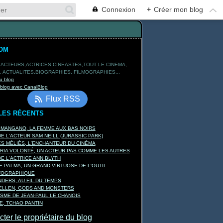
Connexion
+
Créer mon blog
OM
 ACTEURS,ACTRICES,CINEASTES,TOUT LE CINEMA,
 ACTUALITES,BIOGRAPHIES, FILMOGRAPHIES...
u blog
 blog avec CanalBlog
Flux RSS
LES RÉCENTS
 MANGANO, LA FEMME AUX BAS NOIRS
E L'ACTEUR SAM NEILL (JURASSIC PARK)
 MÉLIÈS, L'ENCHANTEUR DU CINÉMA
RIA VOLONTÉ, UN ACTEUR PAS COMME LES AUTRES
E L'ACTRICE ANN BLYTH
E PALMA, UN GRAND VIRTUOSE DE L'OUTIL
TOGRAPHIQUE
DERS, AU FIL DU TEMPS
KELLEN, GODS AND MONSTERS
ISME DE JEAN-PAUL LE CHANOIS
, TCHAO PANTIN
ter le propriétaire du blog