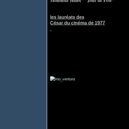
Monsieur Hulot" "Jour de Fête"
les lauréats des
César du cinéma
de
1977
: