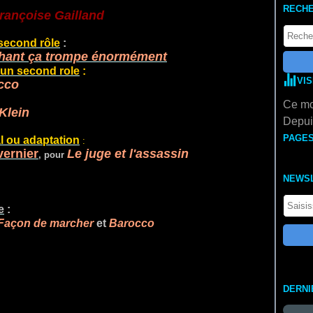
RECH
rançoise Gailland
second rôle
:
hant ça trompe énormément
 un second role
:
VI
cco
Ce mo
Klein
Depuis
PAGE
l ou adaptation
:
vernier
Le juge et l'assassin
, pour
NEWS
e
:
 Façon de marcher
et
Barocco
DERNI