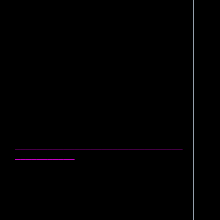
_______________________________
___________