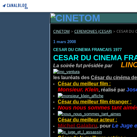
CINETOM
>
CEREMONIES (CESAR)
>
CESAR DU 
1 mars 2008
CESAR DU CINEMA FRANCAIS 1977
CESAR DU CINEMA FRA
LIN
La soirée fut présidée par
les lauréats des
César du cinéma
d
César du meilleur film
:
Monsieur. Klein
Jos
, réalisé par
César du meilleur film étranger
:
Nous nous sommes tant aimé
César du meilleur acteur
:
Michel Galabru
Le Juge e
, pour