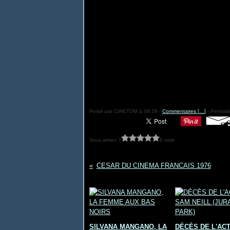
Posté par CINETOM à 09:29 -
Commentaires [
…
]
- Permalie
Vous aimez ?
0 vote
CESAR DU CINEMA FRANCAIS 1976
Vous aimerez aussi :
SILVANA MANGANO, LA
DÉCÈS DE L'AC