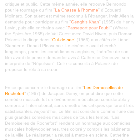
critique et public. Cette même année, elle retrouve Belmondo
pour le tournage du film "
La Chasse à l'homme
" d'Edouard
Molinaro. Son talent est même reconnu à l'étranger, Irwin Allen la
demande pour participer au film "
Genghis Khan
" (1965) de Henry
Levin, puis elle enchaîna avec "
Passeport pour l'oubli
" (Where
the Spies Are,1965) de Val Guest avec David Niven, puis Roman
Polanski la dirige dans "
Cul-de-sac
" (1966) aux côtés de Lionel
Stander et Donald Pleasence. Le cinéaste avait cherché
longtemps, parmi les comédiennes anglaises, l'héroïne de son
film avant de penser demander avis à Catherine Deneuve, son
interprète de "Répulsion". Celle-ci conseilla à Polanski de
proposer le rôle à sa sœur.
En ce qui concerne le tournage du film "
Les Demoiselles de
Rochefort
" (1967) de Jacques Demy, on peut dire que cette
comédie musicale fut un évènement médiatique considérable y
compris à l'international, sans omettre les critiques qui furent très
satisfaisantes. Aujourd'hui, ce film est considéré comme l'une des
plus grandes comédies musicales de tous les temps. "Les
Demoiselles de Rochefort" rendent un hommage aux comédies
musicales hollywoodiennes, très coloré y compris les bâtiments
de la ville. Le réalisateur a réussi à mettre en scène, Catherine