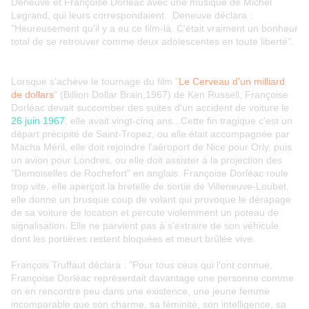
Deneuve et Françoise Dorléac avec une musique de Michel
Legrand, qui leurs correspondaient. Deneuve déclara :
"Heureusement qu'il y a eu ce film-là. C'était vraiment un bonheur
total de se retrouver comme deux adolescentes en toute liberté".
Lorsque s'achève le tournage du film "
Le Cerveau d'un milliard
de dollars
" (Billion Dollar Brain,1967) de Ken Russell, Françoise
Dorléac devait succomber des suites d'un accident de voiture le
26 juin 1967
, elle avait vingt-cinq ans...Cette fin tragique c'est un
départ précipité de Saint-Tropez, ou elle était accompagnée par
Macha Méril, elle doit rejoindre l'aéroport de Nice pour Orly, puis
un avion pour Londres, ou elle doit assister à la projection des
"Demoiselles de Rochefort" en anglais. Françoise Dorléac roule
trop vite, elle aperçoit la bretelle de sortie de Villeneuve-Loubet,
elle donne un brusque coup de volant qui provoque le dérapage
de sa voiture de location et percute violemment un poteau de
signalisation. Elle ne parvient pas à s'extraire de son véhicule
dont les portières restent bloquées et meurt brûlée vive.
François Truffaut déclara : "Pour tous ceux qui l'ont connue,
Françoise Dorléac représentait davantage une personne comme
on en rencontre peu dans une existence, une jeune femme
incomparable que son charme, sa féminité, son intelligence, sa