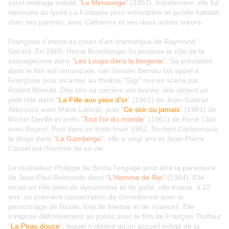
court métrage intitulé "
Le Mensonge
" (1957). Initialement, elle fut
renvoyée du lycée La Fontaine pour indiscipline et qu'elle habitait
chez ses parents, avec Catherine et ses deux autres sœurs.
Françoise s'inscrit au cours d'art dramatique de Raymond
Gérard. En 1960, Hervé Bromberger lui propose le rôle de la
sauvageonne dans "
Les Loups dans la bergerie
". Sa prestation
dans le film est remarquée, car Simone Berriau fait appel à
Françoise pour incarner au théâtre "Gigi" mis en scène par
Robert Manuel. Dès lors sa carrière est lancée, elle obtient un
petit rôle dans "
La Fille aux yeux d'or
" (1961) de Jean-Gabriel
Alibcocco avec Marie Laforêt, puis "
Ce soir ou jamais
" (1961) de
Michel Deville et enfin "
Tout l'or du monde
" (1961) de René Clair
avec Bourvil. Puis dans ce triste hiver 1962, Norbert Carbonnaux
la dirige dans "
La Gamberge
", elle a vingt ans et Jean-Pierre
Cassel est l'homme de sa vie.
Le réalisateur Philippe de Broca l'engage pour être la partenaire
de Jean-Paul Belmondo dans "
L'Homme de Rio
" (1964). Elle
tenait un rôle plein de dynamisme et de gaîté, elle trouva, à 22
ans, sa première consécration de comédienne avec le
personnage de Nicole, tout de finesse et de nuances. Elle
s'impose définitivement au public avec le film de François Truffaut
"
La Peau douce
", lequel n'obtient qu'un accueil mitigé de la