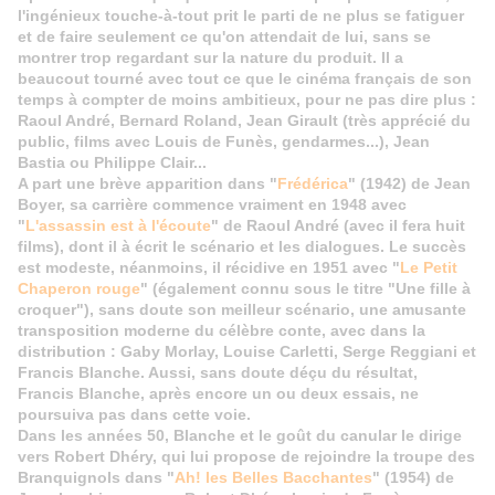
l'ingénieux touche-à-tout prit le parti de ne plus se fatiguer
et de faire seulement ce qu'on attendait de lui, sans se
montrer trop regardant sur la nature du produit. Il a
beaucout tourné avec tout ce que le cinéma français de son
temps à compter de moins ambitieux, pour ne pas dire plus :
Raoul André, Bernard Roland, Jean Girault (très apprécié du
public, films avec Louis de Funès, gendarmes...), Jean
Bastia ou Philippe Clair...
A part une brève apparition dans "
Frédérica
" (1942) de Jean
Boyer, sa carrière commence vraiment en 1948 avec
"
L'assassin est à l'écoute
" de Raoul André (avec il fera huit
films), dont il à écrit le scénario et les dialogues. Le succès
est modeste, néanmoins, il récidive en 1951 avec "
Le Petit
Chaperon rouge
" (également connu sous le titre "Une fille à
croquer"), sans doute son meilleur scénario, une amusante
transposition moderne du célèbre conte, avec dans la
distribution : Gaby Morlay, Louise Carletti, Serge Reggiani et
Francis Blanche. Aussi, sans doute déçu du résultat,
Francis Blanche, après encore un ou deux essais, ne
poursuiva pas dans cette voie.
Dans les années 50, Blanche et le goût du canular le dirige
vers Robert Dhéry, qui lui propose de rejoindre la troupe des
Branquignols dans "
Ah! les Belles Bacchantes
" (1954) de