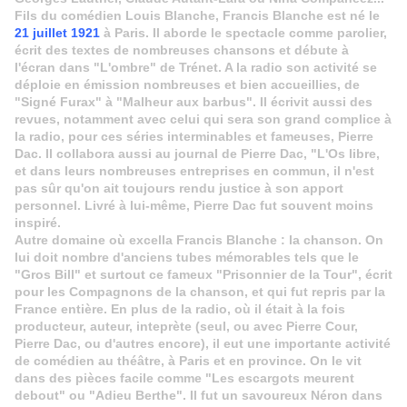
Fils du comédien Louis Blanche, Francis Blanche est né le
21 juillet 1921
à Paris. Il aborde le spectacle comme parolier,
écrit des textes de nombreuses chansons et débute à
l'écran dans "L'ombre" de Trénet. A la radio son activité se
déploie en émission nombreuses et bien accueillies, de
"Signé Furax" à "Malheur aux barbus". Il écrivit aussi des
revues, notamment avec celui qui sera son grand complice à
la radio, pour ces séries interminables et fameuses, Pierre
Dac. Il collabora aussi au journal de Pierre Dac, "L'Os libre,
et dans leurs nombreuses entreprises en commun, il n'est
pas sûr qu'on ait toujours rendu justice à son apport
personnel. Livré à lui-même, Pierre Dac fut souvent moins
inspiré.
Autre domaine où excella Francis Blanche : la chanson. On
lui doit nombre d'anciens tubes mémorables tels que le
"Gros Bill" et surtout ce fameux "Prisonnier de la Tour", écrit
pour les Compagnons de la chanson, et qui fut repris par la
France entière. En plus de la radio, où il était à la fois
producteur, auteur, inteprète (seul, ou avec Pierre Cour,
Pierre Dac, ou d'autres encore), il eut une importante activité
de comédien au théâtre, à Paris et en province. On le vit
dans des pièces facile comme "Les escargots meurent
debout" ou "Adieu Berthe". Il fut un savoureux Néron dans