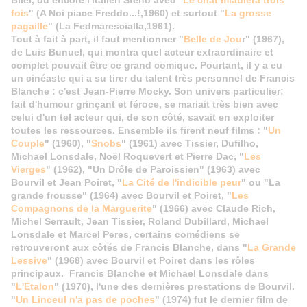
Blier, ou encore l'italien Steno avec "
Le chat miaulera trois
fois
" (A Noi piace Freddo...!,1960) et surtout "
La grosse
pagaille
" (La Fedmarescialla,1961).
Tout à fait à part, il faut mentionner "
Belle de Jou
r" (1967),
de Luis Bunuel, qui montra quel acteur extraordinaire et
complet pouvait être ce grand comique. Pourtant, il y a eu
un cinéaste qui a su tirer du talent très personnel de Francis
Blanche : c'est Jean-Pierre Mocky. Son univers particulier;
fait d'humour grinçant et féroce, se mariait très bien avec
celui d'un tel acteur qui, de son côté, savait en exploiter
toutes les ressources. Ensemble ils firent neuf films : "
Un
Couple
" (1960), "
Snobs
" (1961) avec Tissier, Dufilho,
Michael Lonsdale, Noël Roquevert et Pierre Dac, "
Les
Vierges
" (1962), "Un Drôle de Paroissien" (1963) avec
Bourvil et Jean Poiret, "
La Cité de l'indicible peur
" ou "La
grande frousse" (1964) avec Bourvil et Poiret, "
Les
Compagnons de la Marguerite
" (1966) avec Claude Rich,
Michel Serrault, Jean Tissier, Roland Dubillard, Michael
Lonsdale et Marcel Peres, certains comédiens se
retrouveront aux côtés de Francis Blanche, dans "
La Grande
Lessive
" (1968) avec Bourvil et Poiret dans les rôles
principaux. Francis Blanche et Michael Lonsdale dans
"
L'Etalon
" (1970), l'une des dernières prestations de Bourvil.
"
Un Linceul n'a pas de poches
" (1974) fut le dernier film de