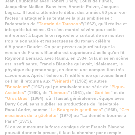
Jean Loubignac avec Robert Dhéry, Louis de Funès,
Jacqueline Maillan, Bussières, Annette Poivre, Jacques
Legras...Il faudra attendre le début des années 60 pour voir
l'acteur s'attaquer à sa tentative la plus ambitieuse :
l'adaptation de "
Tartarin de Tarascon
"(1962), qu'il réalise et
interprète lui-même. On s'est montré sévère pour cette
entreprise; à laquelle on reprochera surtout de se montrer
trop raisonnable et respectueuse du roman célèbre
d'Alphone Daudet. On peut penser aujourd'hui que la
version de Francis Blanche est supérieure à celle qu'en fit
Raymond Bernard, avec Raimu, en 1934. Si la mise en scène
est insuffisante, Francis Blanche qui avait, idéalement, le
physique du personnage, en donne une composition très
savoureuse. Après l'échec et l'indifférence qui accueillirent
ce film, il retourna aux "
Veinards
" (1962) et autres
"
Bricoleurs
" (1962) qui poursuivaient une série de "
Pique-
Assiettes
" (1960), de "
Livreurs
" (1961), de "
Gorilles
" et de
"
Gros Bras
" (1964), où il faisait généralement équipe avec
Darry Cowl, sans oublier les productions de l'inévitable
Raoul André, comme "
Le Bourgeois gentil mec
" (1969), "
Ces
messieurs de la gâchette
" (1970) ou "La dernière bourrée à
Paris" (1973).
Si on veut mesurer la force comique dont Francis Blanche
pouvait donner la preuve, il faut la chercher par exemple