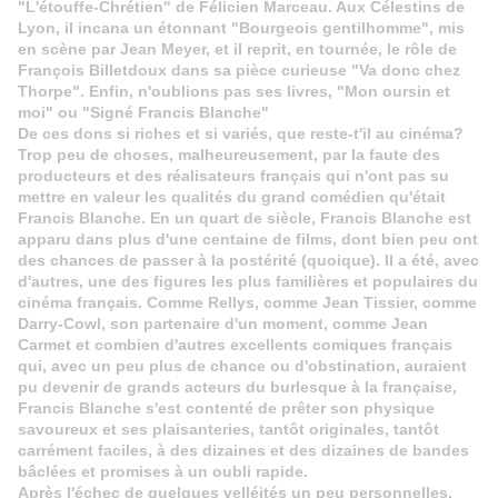
"L'étouffe-Chrétien" de Félicien Marceau. Aux Célestins de
Lyon, il incana un étonnant "Bourgeois gentilhomme", mis
en scène par Jean Meyer, et il reprit, en tournée, le rôle de
François Billetdoux dans sa pièce curieuse "Va donc chez
Thorpe". Enfin, n'oublions pas ses livres, "Mon oursin et
moi" ou "Signé Francis Blanche"
De ces dons si riches et si variés, que reste-t'il au cinéma?
Trop peu de choses, malheureusement, par la faute des
producteurs et des réalisateurs français qui n'ont pas su
mettre en valeur les qualités du grand comédien qu'était
Francis Blanche. En un quart de siècle, Francis Blanche est
apparu dans plus d'une centaine de films, dont bien peu ont
des chances de passer à la postérité (quoique). Il a été, avec
d'autres, une des figures les plus familières et populaires du
cinéma français. Comme Rellys, comme Jean Tissier, comme
Darry-Cowl, son partenaire d'un moment, comme Jean
Carmet et combien d'autres excellents comiques français
qui, avec un peu plus de chance ou d'obstination, auraient
pu devenir de grands acteurs du burlesque à la française,
Francis Blanche s'est contenté de prêter son physique
savoureux et ses plaisanteries, tantôt originales, tantôt
carrément faciles, à des dizaines et des dizaines de bandes
bâclées et promises à un oubli rapide.
Après l'échec de quelques velléités un peu personnelles,