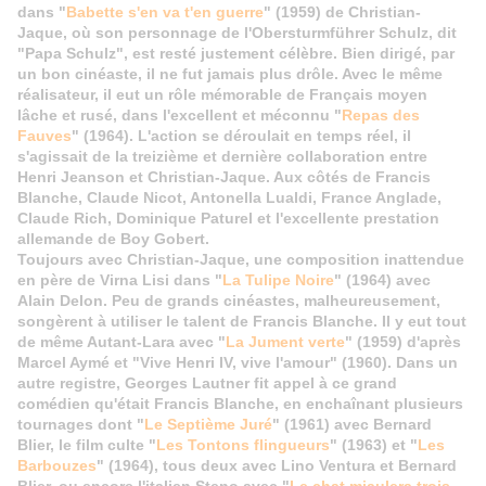
dans "
Babette s'en va t'en guerre
" (1959) de Christian-
Jaque, où son personnage de l'Obersturmführer Schulz, dit
"Papa Schulz", est resté justement célèbre. Bien dirigé, par
un bon cinéaste, il ne fut jamais plus drôle. Avec le même
réalisateur, il eut un rôle mémorable de Français moyen
lâche et rusé, dans l'excellent et méconnu "
Repas des
Fauves
" (1964). L'action se déroulait en temps réel, il
s'agissait de la treizième et dernière collaboration entre
Henri Jeanson et Christian-Jaque. Aux côtés de Francis
Blanche, Claude Nicot, Antonella Lualdi, France Anglade,
Claude Rich, Dominique Paturel et l'excellente prestation
allemande de Boy Gobert.
Toujours avec Christian-Jaque, une composition inattendue
en père de Virna Lisi dans "
La Tulipe Noire
" (1964) avec
Alain Delon. Peu de grands cinéastes, malheureusement,
songèrent à utiliser le talent de Francis Blanche. Il y eut tout
de même Autant-Lara avec "
La Jument verte
" (1959) d'après
Marcel Aymé et "Vive Henri IV, vive l'amour" (1960). Dans un
autre registre, George
s Lautner fit appel à ce grand
comédien qu'était Francis Blanche, en enchaînant plusieurs
tournages dont "
Le Septième Juré
" (1961) avec Bernard
Blier, le film culte "
Les Tontons flingueurs
" (1963) et "
Les
Barbouzes
" (1964), tous deux avec Lino Ventura et Bernard