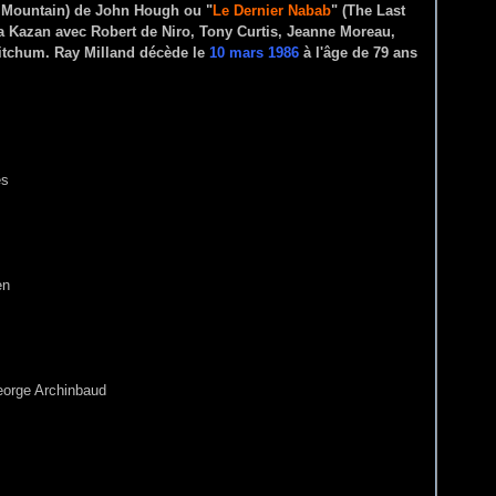
h Mountain) de John Hough ou "
Le Dernier Nabab
" (The Last
ia Kazan avec Robert de Niro, Tony Curtis, Jeanne Moreau,
itchum. Ray Milland décède le
10 mars 1986
à l'âge de 79 ans
es
en
eorge Archinbaud