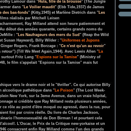
Dorothy Lamour dans "
Hula, fille de la brousse
" (The Jungle
Farmer dans "
Le Voilier maudit
" (Ebb Tide,1937) de James
e des bas-fonds
" (Kitty,1945) et Marlène Dietrich dans "
Les
films réalisés par Mitchell Leisen
 acharnement, Ray Milland attend son heure patiemment et
. Au début des années quarante, certains grands noms du
DeMille : "
Les Naufrageurs des mers du Sud
" (Reap the Wild
t Susan Hayward), Billy Wilder : "
Uniformes et Jupons
 Ginger Rogers, Frank Borzage : "
Ce n'est qu'un au revoir
"
 retour") (Till We Meet Again,1944). Avec Lewis Allen "
La
 surtout Fritz Lang "
Espions sur la Tamise
" (Ministry of
48, le film s'appelait "Espions sur la Tamise" mais fut
ique vers le drame noir et le "thriller". Ce qui autorise Billy
n alcoolique pathétique dans "
Le Poison
" (The Lost Week-
 plein New York, sur la 3eme Avenue, dans un vraie hôpital,
rsonnage si crédible que Ray Milland resta plusieurs années,
 ce rôle au point d'être moqué ou agressé, dans la rue, pour
nt fini par croire réelle. Du livre de Charles Jackson,
cénario l'homosexualité de Don Birman ! et pourtant cela
d'alcool!.
L'Oscar, le Prix de la Critique new-yorkaise et un
 1946 consacrent enfin Ray Milland comme l'un des grands