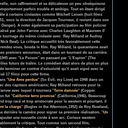
elle, son raffinement et sa délicatesse un peu obséquieuse
omportement parfois trouble et ambigu. Tout en étant dirigé
dèle à certains cinéastes comme Mitchell Leisen (huit films
51, sous la direction de Jacques Tourneur, il revient dans son
of Danger). A noter également sa participation au film policier
réalisé par John Farrow avec Charles Laughton et Maureen 0'
utre tournage du même cinéaste avec Ray Milland et Audrey
s Nick Beal). La critique accueillit très favorablement cette
 rendez-vous, bouda le film. Ray Milland, la quarantaine avait
es premiers amoureux, était dans un tournant de sa carrière.
1945 avec "Le Poison" en passant par "L'Espion" (The
ôles futurs de traître. Le comédien était alors de plus en plus
 de terminer un contrat d'exlusivité qu'il avait signé avec la
é 17 films pour cette firme.
ans "
Une Ame perdue
" (So Evil, my Love) en 1948 dans un
vec des capitaux américains; Ray Milland retrouve pour la
Farrow avec lequel il tournera "
Terre damnée
" (Copper
on fut "
Californie terre promise
" (California,1946). Beaucoup
 trop racé et trop aristocrate pour le western et pourtant, il
nt la charge
" (Bugles in the Afternoon,1952) de Roy Rowland,
ssa derrière la caméra pour signer sa première réalisation, "
Un
 ajouter une nouvelle corde à son arc. Curieux western
rablement la critique. Tout comme son second film,