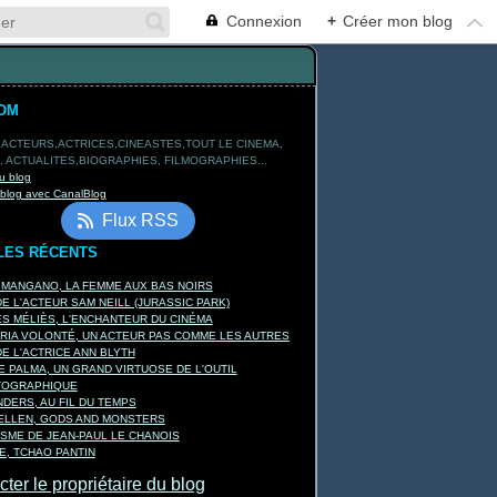
Connexion
+
Créer mon blog
OM
 ACTEURS,ACTRICES,CINEASTES,TOUT LE CINEMA,
 ACTUALITES,BIOGRAPHIES, FILMOGRAPHIES...
u blog
 blog avec CanalBlog
Flux RSS
LES RÉCENTS
 MANGANO, LA FEMME AUX BAS NOIRS
E L'ACTEUR SAM NEILL (JURASSIC PARK)
 MÉLIÈS, L'ENCHANTEUR DU CINÉMA
RIA VOLONTÉ, UN ACTEUR PAS COMME LES AUTRES
E L'ACTRICE ANN BLYTH
E PALMA, UN GRAND VIRTUOSE DE L'OUTIL
TOGRAPHIQUE
DERS, AU FIL DU TEMPS
KELLEN, GODS AND MONSTERS
ISME DE JEAN-PAUL LE CHANOIS
, TCHAO PANTIN
ter le propriétaire du blog