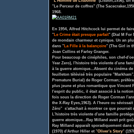
"
L'Homme de Lisbonne
" (Lisbon,1956), un
"Le Perceur de coffres" (The Sacecraker,1958
1968.
En 1954, Alfred Hitchcock lui permet de fa
"
Le Crime était presque parfait
" (Dial M Fo
de mondain charmeur et cynique. Un an plus 
dans "
La Fille à la balançoire
" (The Girl in 
Joan Collins et Farley Granger.
Pour beaucoup de cinéphiles, son chef-d'oeu
Year Zero), l'histoire très violente d'une fa
à la guerre atomique...Absent du cinéma de 1
feuilleton télévisé très populaire "Markham"
Premature Burial) de Roger Corman; préféra
plus jeune et plus romantique que Vincent P
l'esprit du public, il était associé à la noti
fois sous la direction de Roger Corman l'an
the X-Ray Eyes,1963). A l'heure ou sévissait
Zéro" s'attachait à montrer ce que pourrait 
L'histoire très violente d'une famille proté
guerre atomique...
Ray Milland avait prit goû
Ray Milland apparaît sporadiquement dans ce
(1970) d'Arthur Hiller et "
Oliver's Story
" (197