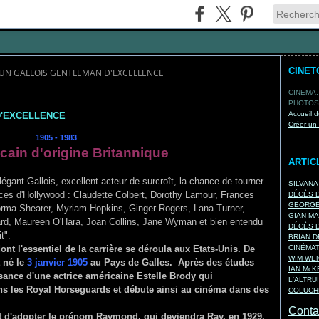
CINET
 UN GALLOIS GENTLEMAN D'EXCELLENCE
CINEMA,
PHOTOS,
Accueil d
D'EXCELLENCE
Créer un
1905 - 1983
cain d'origine Britannique
ARTIC
gant Gallois, excellent acteur de surcroît, la chance de tourner
SILVANA
ces d'Hollywood : Claudette Colbert, Dorothy Lamour, Frances
DÉCÈS D
GEORGES
orma Shearer, Myriam Hopkins, Ginger Rogers, Lana Turner,
GIAN MA
d, Maureen O'Hara, Joan Collins, Jane Wyman et bien entendu
DÉCÈS D
t".
BRIAN D
nt l'essentiel de la carrière se déroula aux Etats-Unis. De
CINÉMA
WIM WEN
t né le
3 janvier 1905
au Pays de Galles. Après des études
IAN Mc
ssance d'une actrice américaine Estelle Brody qui
L'ALTRU
ans les Royal Horseguards et débute ainsi au cinéma dans des
COLUCHE
Contac
 d'adopter le prénom Raymond, qui deviendra Ray, en 1929.