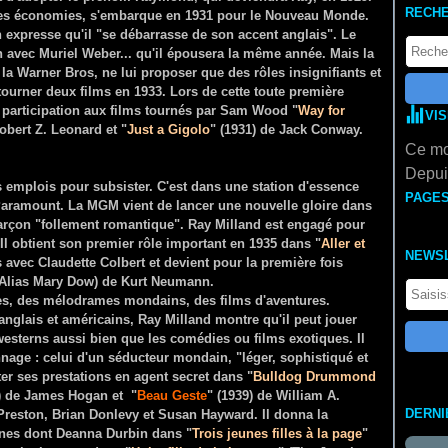
RECH
à ses économies, s'embarque en 1931 pour le Nouveau Monde.
 expresse qu'il "se débarrasse de son accent anglais". Le
 avec Muriel Weber... qu'il épousera la même année. Mais la
 la Warner Bros, ne lui proposer que des rôles insignifiants et
 tourner deux films en 1933. Lors de cette toute première
 participation aux films tournés par Sam Wood "
Way for
VI
obert Z. Leonard et "
Just a Gigolo
" (1931) de Jack Conway.
Ce mo
Depuis
s emplois pour subsister. C'est dans une station d'essence
PAGE
 Paramount. La MGM vient de lancer une nouvelle gloire dans
garçon "follement romantique". Ray Milland est engagé pour
Il obtient son premier rôle important en 1935 dans "
Aller et
NEWS
avec Claudette Colbert et devient pour la première fois
(Alias Mary Dow) de Kurt Neumann.
ies, des mélodrames mondains, des films d'aventures.
 anglais et américains, Ray Milland montre qu'il peut jouer
westerns aussi bien que les comédies ou films exotiques. Il
nnage : celui d'un séducteur mondain, "léger, sophistiqué et
er ses prestations en agent secret dans "
Bulldog Drummond
 de James Hogan et "
Beau Geste
" (1939) de William A.
DERNI
reston, Brian Donlevy et Susan Hayward. Il donna la
nes dont Deanna Durbin dans "
Trois jeunes filles à la page
"