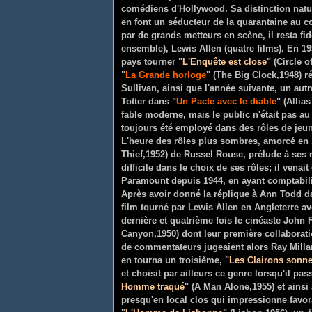
comédiens d'Hollywood. Sa distinction natur
en font un séducteur de la quarantaine au c
par de grands metteurs en scène, il resta fi
ensemble), Lewis Allen (quatre films). En 19
pays tourner "
L'Enquête est close
" (Circle 
"
La Grande horloge
" (The Big Clock,1948) 
Sullivan, ainsi que l'année suivante, un a
Totter dans "
Un Pacte avec le diable
" (Allia
fable moderne, mais le public n'était pas au
toujours été employé dans des rôles de jeun
L'heure des rôles plus sombres, amorcé en 
Thief,1952) de Russel Rouse, prélude à ses r
difficile dans le choix de ses rôles; il venait
Paramount depuis 1944, en ayant comptabilis
Après avoir donné la réplique à Ann Todd d
film tourné par Lewis Allen en Angleterre a
dernière et quatrième fois le cinéaste John 
Canyon,1950) dont leur première collaborati
de commentateurs jugeaient alors Ray Milland
en tourna un troisième, "
Les Clairons sonne
et choisit par ailleurs ce genre lorsqu'il pa
Homme traqué
" (A Man Alone,1955) et ainsi
presqu'en local clos qui impressionne favo