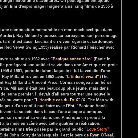
 étrange mélodrame d'aventures. On peut également ajouter
) un film d'espionnage il signera ainsi cinq films de 1955 à
ire une composition mémorable en mari machiavélique dans
r Murder). Ray Milland y pousse au paroxysme son personnage
tard, il est aussi fascinant en viveur égoïste et sardonique
the Red Velvet Swing,1955) réalisé par Richard Fleischer avec
vre se situe en 1962 avec "
Panique année zéro
" (Panic In
mille protégeant son unité et sa vie dans une Amérique en proie
959 à 1961, période durant laquelle il fut la vedette d'une
, Ray Milland revient en 1962 avec "
L'Enterré vivant
" (The
nt Ray Milland à Vincent Price. Corman songea à un héros
rice. Milland n'était pas beaucoup plus jeune, mais dans
on de jeune premier. Il devait d'ailleurs tourner une nouvelle
née suivante pour "
L'Horrible cas du Dr X
" (
X: The Man with
 la peur d'un conflit nucléaire avec l'Est, "Panique Année
devenir la société dans le cas d'une attaque atomique.
geant son unité et sa vie dans une Amérique en proie à la
t à la mise en scène avec cette quatrième réalisation.
rtains films très prisés par le grand public "
Love Story
"
8) de John Korty dans lesquels il est le père de Ryan O'Neal,