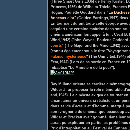
(
Three Smart Girls,1936) de Henry Koster, 
Princess,1936) de
Wilhelm Thiele, Frances 
Hogan, Paulette Goddard dans "
La Duchess
Anneaux d'or
" (Golden Earrings,1947)
deux 
En tournant durant toute cette époque avec
acquiert une certaine maîtrise dans son art
cinéma américain font appel à lui : Cecil B. 
Wind,1942) (John Wayne, Paulette Goddard e
courts
" (The Major and the Minor,1942) avec
(connu également sous le titre "Voyage sans
Falaise mystérieuse
" (The Uninvited,1944) et
Fear,1944) (Lors de sa sortie en France en 19
rebaptisé "Le Ministère de la peur").
Ray Milland oriente sa carrière cinématograph
Wilder à lui proposer le rôle mémorable d'u
end,1945). Le cinéaste exigea de tourner en
créant ainsi un univers si réaliste et un pe
dans sa vie d'acteur et d'homme, marqué par
son ivrognerie de cinéma, que beaucoup avaie
Wilder et Brackett avait gommé, dans leur s
aurait pu expliquer en partie les problèmes 
Prix d'Interprétation au Festival de Cannes