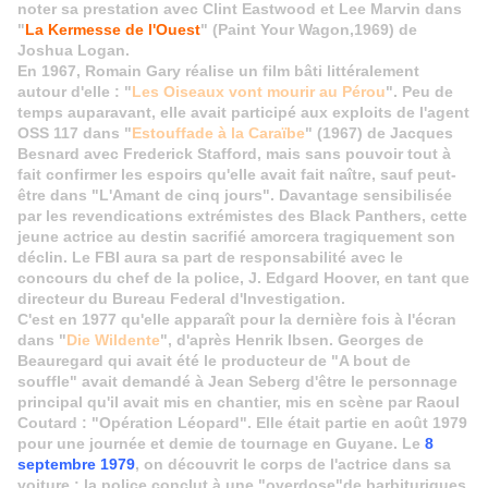
noter sa prestation avec Clint Eastwood et Lee Marvin dans
"
La Kermesse de l'Ouest
" (Paint Your Wagon,1969) de
Joshua Logan.
En 1967, Romain Gary réalise un film bâti littéralement
autour d'elle : "
Les Oiseaux vont mourir au Pérou
". Peu de
temps auparavant, elle avait participé aux exploits de l'agent
OSS 117 dans "
Estouffade à la Caraïbe
" (1967) de Jacques
Besnard avec Frederick Stafford, mais sans pouvoir tout à
fait confirmer les espoirs qu'elle avait fait naître, sauf peut-
être dans "L'Amant de cinq jours". Davantage sensibilisée
par les revendications extrémistes des Black Panthers, cette
jeune actrice au destin sacrifié amorcera tragiquement son
déclin. Le FBI aura sa part de responsabilité avec le
concours du chef de la police, J. Edgard Hoover, en tant que
directeur du Bureau Federal d'Investigation.
C'est en 1977 qu'elle apparaît pour la dernière fois à l'écran
dans "
Die Wildente
", d'après Henrik Ibsen. Georges de
Beauregard qui avait été le producteur de "A bout de
souffle" avait demandé à Jean Seberg d'être le personnage
principal qu'il avait mis en chantier, mis en scène par Raoul
Coutard : "Opération Léopard". Elle était partie en août 1979
pour une journée et demie de tournage en Guyane. Le
8
septembre 1979
, on découvrit le corps de l'actrice dans sa
voiture : la police conclut à une "overdose"de barbituriques