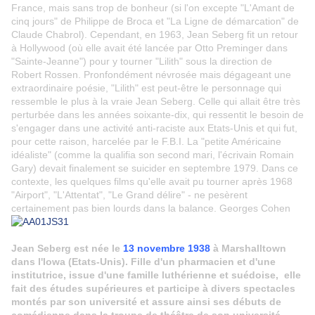
France, mais sans trop de bonheur (si l'on excepte "L'Amant de
cinq jours" de Philippe de Broca et "La Ligne de démarcation" de
Claude Chabrol). Cependant, en 1963, Jean Seberg fit un retour
à Hollywood (où elle avait été lancée par Otto Preminger dans
"Sainte-Jeanne") pour y tourner "Lilith" sous la direction de
Robert Rossen. Pronfondément névrosée mais dégageant une
extraordinaire poésie, "Lilith" est peut-être le personnage qui
ressemble le plus à la vraie Jean Seberg. Celle qui allait être très
perturbée dans les années soixante-dix, qui ressentit le besoin de
s'engager dans une activité anti-raciste aux Etats-Unis et qui fut,
pour cette raison, harcelée par le F.B.I. La "petite Américaine
idéaliste" (comme la qualifia son second mari, l'écrivain Romain
Gary) devait finalement se suicider en septembre 1979. Dans ce
contexte, les quelques films qu'elle avait pu tourner après 1968
"Airport", "L'Attentat", "Le Grand délire" - ne pesèrent
certainement pas bien lourds dans la balance. Georges Cohen
J
ean Seberg est née le
13 novembre 1938
à Marshalltown
dans l'Iowa (Etats-Unis). Fille d'un pharmacien et d'une
institutrice, issue d'une famille luthérienne et suédoise, elle
fait des études supérieures et participe à divers spectacles
montés par son université et assure ainsi ses débuts de