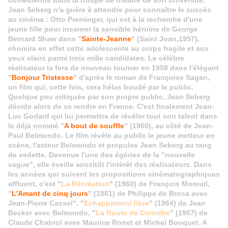
comédienne dans la troupe de théâtre de son université.
Jean Seberg n'a guère à attendre pour connaître le succès
au cinéma : Otto Preminger, qui est à la recherche d'une
jeune fille pour incarner la sensible héroïne de George
Bernard Shaw dans "
Sainte-Jeanne
" (Saint Joan,1957),
choisira en effet cette adolescente au corps fragile et aux
yeux clairs parmi trois mille candidates. Le célèbre
réalisateur la fera de nouveau tourner en 1958 dans l'élégant
"
Bonjour Tristesse
" d'après le roman de Françoise Sagan,
un film qui, cette fois, sera hélas boudé par le public.
Quelque peu critiquée par son propre public, Jean Seberg
décide alors de se rendre en France. C'est finalement Jean-
Luc Godard qui lui permettra de révéler tout son talent dans
le déjà nommé "
A bout de souffle
" (1960), au côté de Jean-
Paul Belmondo. Le film révèle au public le jeune metteur en
scène, l'acteur Belmondo et propulse Jean Seberg au rang
de vedette.
Devenue l'une des égéries de la "nouvelle
vague", elle éveille aussitôt l'intérêt des réalisateurs. Dans
les années qui suivent les propositions cinématographiques
affluent, c'est "
La Récréation
" (1960) de François Moreuil,
"
L'Amant de cinq jours
" (1961) de Philippe de Broca avec
Jean-Pierre Cassel", "
Echappement libre
" (1964) de Jean
Becker avec Belmondo, "
La Route de Corinthe
" (1967) de
Claude Chabrol avec Maurice Ronet et Michel Bouquet. A