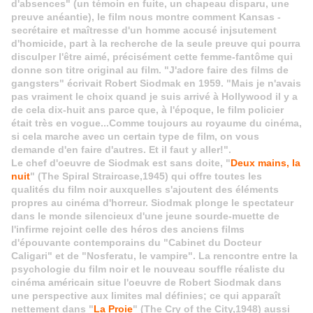
d'absences" (un témoin en fuite, un chapeau disparu, une
preuve anéantie), le film nous montre comment Kansas -
secrétaire et maîtresse d'un homme accusé injsutement
d'homicide, part à la recherche de la seule preuve qui pourra
disculper l'être aimé, précisément cette femme-fantôme qui
donne son titre original au film. "J'adore faire des films de
gangsters" écrivait Robert Siodmak en 1959. "Mais je n'avais
pas vraiment le choix quand je suis arrivé à Hollywood il y a
de cela dix-huit ans parce que, à l'époque, le film policier
était très en vogue...Comme toujours au royaume du cinéma,
si cela marche avec un certain type de film, on vous
demande d'en faire d'autres. Et il faut y aller!".
Le chef d'oeuvre de Siodmak est sans doite, "
Deux mains, la
nuit
" (The Spiral Straircase,1945) qui offre toutes les
qualités du film noir auxquelles s'ajoutent des éléments
propres au cinéma d'horreur. Siodmak plonge le spectateur
dans le monde silencieux d'une jeune sourde-muette de
l'infirme rejoint celle des héros des anciens films
d'épouvante contemporains du "Cabinet du Docteur
Caligari" et de "Nosferatu, le vampire". La rencontre entre la
psychologie du film noir et le nouveau souffle réaliste du
cinéma américain situe l'oeuvre de Robert Siodmak dans
une perspective aux limites mal définies; ce qui apparaît
nettement dans "
La Proie
" (The Cry of the City,1948) aussi