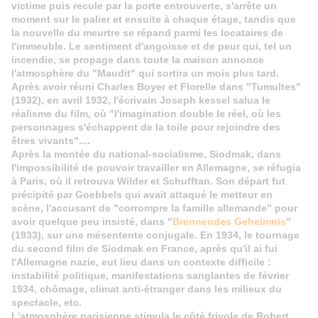
victime puis recule par la porte entrouverte, s'arrête un
moment sur le palier et ensuite à chaque étage, tandis que
la nouvelle du meurtre se répand parmi les locataires de
l'immeuble. Le sentiment d'angoisse et de peur qui, tel un
incendie, se propage dans toute la maison annonce
l'atmosphère du "Maudit" qui sortira un mois plus tard.
Après avoir réuni Charles Boyer et Florelle dans "Tumultes"
(1932), en avril 1932, l'écrivain Joseph kessel salua le
réalisme du film, où "l'imagination double le réel, où les
personnages s'échappent de la toile pour rejoindre des
êtres vivants"....
Après la montée du national-socialisme, Siodmak, dans
l'impossibilité de pouvoir travailler en Allemagne, se réfugia
à Paris, où il retrouva Wilder et Schufftan. Son départ fut
précipité par Goebbels qui avait attaqué le metteur en
scène, l'accusant de "corrompre la famille allemande" pour
avoir quelque peu insisté, dans "
Brennendes Geheimnis
"
(1933), sur une mésentente conjugale. En 1934, le tournage
du second film de Siodmak en France, après qu'il ai fui
l'Allemagne nazie, eut lieu dans un contexte difficile :
instabilité politique, manifestations sanglantes de février
1934, chômage, climat anti-étranger dans les milieux du
spectacle, etc.
L'atmosphère parisienne stimula le côté frivole de Robert