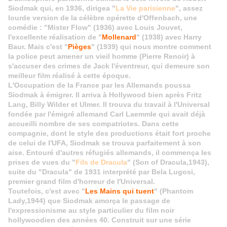
Siodmak qui, en 1936, dirigea "
La Vie parisienne
", assez
lourde version de la célèbre opérette d'Offenbach, une
comédie : "Mister Flow" (1936) avec Louis Jouvet,
l'excellente réalisation de "
Mollenard
" (1938) avec Harry
Baur. Mais c'est "
Pièges
" (1939) qui nous montre comment
la police peut amener un vieil homme (Pierre Renoir) à
s'accuser des crimes de Jack l'éventreur, qui demeure son
meilleur film réalisé à cette époque.
L'Occupation de la France par les Allemands poussa
Siodmak à émigrer. Il arriva à Hollywood bien après Fritz
Lang, Billy Wilder et Ulmer. Il trouva du travail à l'Universal
fondée par l'émigré allemand Carl Laemmle qui avait déjà
accueilli nombre de ses compatriotes. Dans cette
compagnie, dont le style des productions était fort proche
de celui de l'UFA, Siodmak se trouva parfaitement à son
aise. Entouré d'autres réfugiés allemands, il commença les
prises de vues du "
Fils de Dracula
" (Son of Dracula,1943),
suite du "Dracula" de 1931 interprété par Bela Lugosi,
premier grand film d'horreur de l'Universal.
Toutefois, c'est avec "
Les Mains qui tuent
" (Phantom
Lady,1944) que Siodmak amorça le passage de
l'expressionisme au style particulier du film noir
hollywoodien des années 40. Construit sur une série