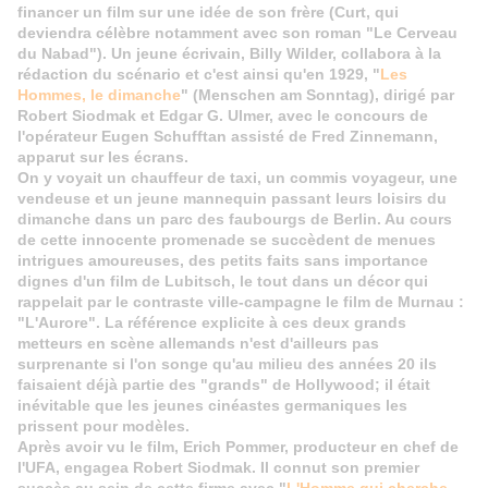
financer un film sur une idée de son frère (Curt, qui
deviendra célèbre notamment avec son roman "Le Cerveau
du Nabad"). Un jeune écrivain, Billy Wilder, collabora à la
rédaction du scénario et c'est ainsi qu'en 1929, "
Les
Hommes, le dimanche
" (Menschen am Sonntag), dirigé par
Robert Siodmak et Edgar G. Ulmer, avec le concours de
l'opérateur Eugen Schufftan assisté de Fred Zinnemann,
apparut sur les écrans.
On y voyait un chauffeur de taxi, un commis voyageur, une
vendeuse et un jeune mannequin passant leurs loisirs du
dimanche dans un parc des faubourgs de Berlin. Au cours
de cette innocente promenade se succèdent de menues
intrigues amoureuses, des petits faits sans importance
dignes d'un film de Lubitsch, le tout dans un décor qui
rappelait par le contraste ville-campagne le film de Murnau :
"L'Aurore". La référence explicite à ces deux grands
metteurs en scène allemands n'est d'ailleurs pas
surprenante si l'on songe qu'au milieu des années 20 ils
faisaient déjà partie des "grands" de Hollywood; il était
inévitable que les jeunes cinéastes germaniques les
prissent pour modèles.
Après avoir vu le film, Erich Pommer, producteur en chef de
l'UFA, engagea Robert Siodmak. Il connut son premier