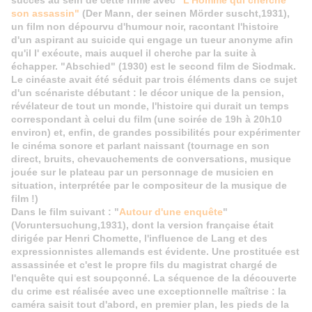
succès au sein de cette firme avec "
L'Homme qui cherche
son assassin"
(Der Mann, der seinen Mörder suscht,1931),
un film non dépourvu d'humour noir, racontant l'histoire
d'un aspirant au suicide qui engage un tueur anonyme afin
qu'il l' exécute, mais auquel il cherche par la suite à
échapper. "Abschied" (1930) est le second film de Siodmak.
Le cinéaste avait été séduit par trois éléments dans ce sujet
d'un scénariste débutant : le décor unique de la pension,
révélateur de tout un monde, l'histoire qui durait un temps
correspondant à celui du film (une soirée de 19h à 20h10
environ) et, enfin, de grandes possibilités pour expérimenter
le cinéma sonore et parlant naissant (tournage en son
direct, bruits, chevauchements de conversations, musique
jouée sur le plateau par un personnage de musicien en
situation, interprétée par le compositeur de la musique de
film !)
Dans le film suivant : "
Autour d'une enquête
"
(Voruntersuchung,1931), dont la version française était
dirigée par Henri Chomette, l'influence de Lang et des
expressionnistes allemands est évidente. Une prostituée est
assassinée et c'est le propre fils du magistrat chargé de
l'enquête qui est soupçonné. La séquence de la découverte
du crime est réalisée avec une exceptionnelle maîtrise : la
caméra saisit tout d'abord, en premier plan, les pieds de la