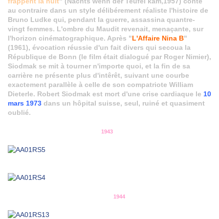
frappent la nuit
" (Nachts wenn der Teufel kam,1957) conte
au contraire dans un style délibérement réaliste l'histoire de
Bruno Ludke qui, pendant la guerre, assassina quantre-
vingt femmes. L'ombre du Maudit revenait, menaçante, sur
l'horizon cinématographique. Après "
L'Affaire Nina B
"
(1961), évocation réussie d'un fait divers qui secoua la
République de Bonn (le film était dialogué par Roger Nimier),
Siodmak se mit à tourner n'importe quoi, et la fin de sa
carrière ne présente plus d'intêrêt, suivant une courbe
exactement parallèle à celle de son compatriote William
Dieterle. Robert Siodmak est mort d'une crise cardiaque le
10
mars 1973
dans un hôpital suisse, seul, ruiné et quasiment
oublié.
1943
1944