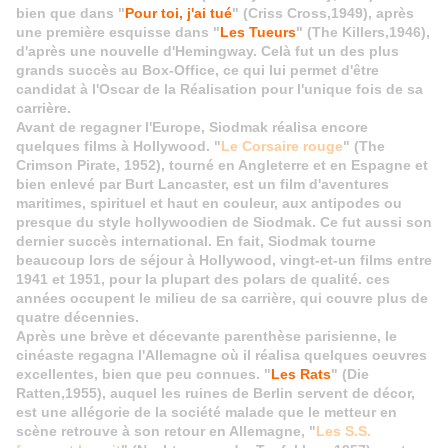
bien que dans "
Pour toi, j'ai tué
" (Criss Cross,1949), après
une première esquisse dans "
Les Tueurs
" (The Killers,1946),
d'après une nouvelle d'Hemingway. Celà fut un des plus
grands succès au Box-Office, ce qui lui permet d'être
candidat à l'Oscar de la Réalisation pour l'unique fois de sa
carrière.
Avant de regagner l'Europe, Siodmak réalisa encore
quelques films à Hollywood. "
Le Corsaire rouge
" (The
Crimson Pirate, 1952), tourné en Angleterre et en Espagne et
bien enlevé par Burt Lancaster, est un film d'aventures
maritimes, spirituel et haut en couleur, aux antipodes ou
presque du style hollywoodien de Siodmak. Ce fut aussi son
dernier succès international. En fait, Siodmak tourne
beaucoup lors de séjour à Hollywood, vingt-et-un films entre
1941 et 1951, pour la plupart des polars de qualité. ces
années occupent le milieu de sa carrière, qui couvre plus de
quatre décennies.
Après une brève et décevante parenthèse parisienne, le
cinéaste regagna l'Allemagne où il réalisa quelques oeuvres
excellentes, bien que peu connues. "
Les Rats
" (Die
Ratten,1955), auquel les ruines de Berlin servent de décor,
est une allégorie de la société malade que le metteur en
scène retrouve à son retour en Allemagne, "
Les S.S.