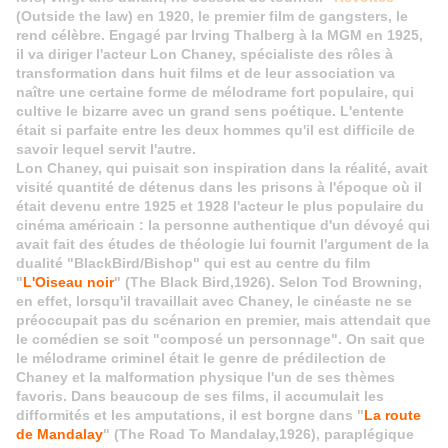
(Outside the law) en 1920, le premier film de gangsters, le
rend célèbre. Engagé par Irving Thalberg à la MGM en 1925,
il va diriger l'acteur Lon Chaney, spécialiste des rôles à
transformation dans huit films et de leur association va
naître une certaine forme de mélodrame fort populaire, qui
cultive le bizarre avec un grand sens poétique.
L'entente
était si parfaite entre les deux hommes qu'il est difficile de
savoir lequel servit l'autre.
Lon Chaney, qui puisait son inspiration dans la réalité, avait
visité quantité de détenus dans les prisons à l'époque où il
était devenu entre 1925 et 1928 l'acteur le plus populaire du
cinéma américain : la personne authentique d'un dévoyé qui
avait fait des études de théologie lui fournit l'argument de la
dualité "BlackBird/Bishop" qui est au centre du film
"
L'Oiseau noir
" (The Black Bird,1926). Selon Tod Browning,
en effet, lorsqu'il travaillait avec Chaney, le cinéaste ne se
préoccupait pas du scénarion en premier, mais attendait que
le comédien se soit "composé un personnage". On sait que
le mélodrame criminel était le genre de prédilection de
Chaney et la malformation physique l'un de ses thèmes
favoris. Dans beaucoup de ses films, il accumulait les
difformités et les amputations, il est borgne dans "
La route
de Mandalay
" (The Road To Mandalay,1926), paraplégique