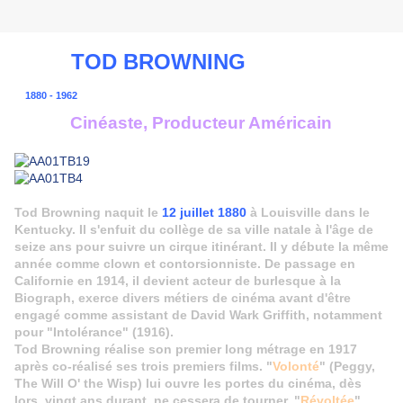
TOD BROWNING
1880 - 1962
Cinéaste, Producteur Américain
Tod Browning naquit le
12 juillet 1880
à Louisville dans le
Kentucky. Il s'enfuit du collège de sa ville natale à l'âge de
seize ans pour suivre un cirque itinérant. Il y débute la même
année comme clown et contorsionniste. De passage en
Californie en 1914, il devient acteur de burlesque à la
Biograph, exerce divers métiers de cinéma avant d'être
engagé comme assistant de David Wark Griffith, notamment
pour "Intolérance" (1916).
Tod Browning réalise son premier long métrage en 1917
après co-réalisé ses trois premiers films. "
Volonté
" (Peggy,
The Will O' the Wisp) lui ouvre les portes du cinéma, dès
lors, vingt ans durant, ne cessera de tourner. "
Révoltée
"