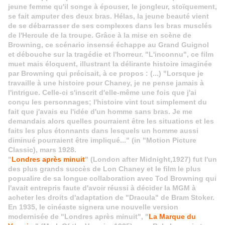
jeune femme qu'il songe à épouser, le jongleur, stoïquement,
se fait amputer des deux bras. Hélas, la jeune beauté vient
de se débarrasser de ses complexes dans les bras musclés
de l'Hercule de la troupe. Grâce à la mise en scène de
Browning, ce scénario insensé échappe au Grand Guignol
et débouche sur la tragédie et l'horreur. "L'inconnu", ce film
muet mais éloquent, illustrant la délirante histoire imaginée
par Browning qui précisait, à ce propos : (...) "Lorsque je
travaille à une histoire pour Chaney, je ne pense jamais à
l'intrigue. Celle-ci s'inscrit d'elle-même une fois que j'ai
conçu les personnages; l'histoire vint tout simplement du
fait que j'avais eu l'idée d'un homme sans bras. Je me
demandais alors quelles pourraient être les situations et les
faits les plus étonnants dans lesquels un homme aussi
diminué pourraient être impliqué..." (in "Motion Picture
Classic), mars 1928.
"
Londres après minuit
" (London after Midnight,1927) fut l'un
des plus grands succès de Lon Chaney et le film le plus
popualire de sa longue collaboration avec Tod Browning qui
l'avait entrepris faute d'avoir réussi à décider la MGM à
acheter les droits d'adaptation de "Dracula" de Bram Stoker.
En 1935, le cinéaste signera une nouvelle version
modernisée de "Londres après minuit", "
La Marque du