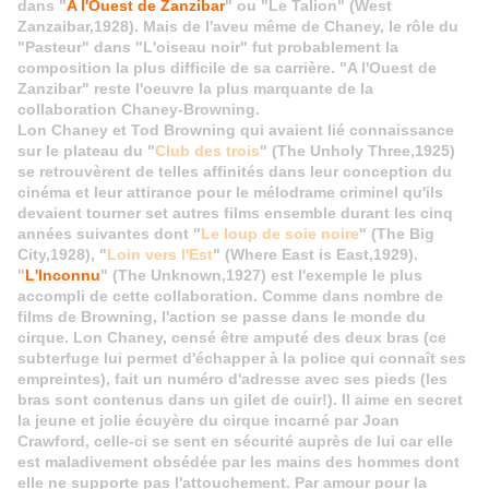
dans "
A l'Ouest de Zanzibar
" ou "Le Talion" (West
Zanzaibar,1928). Mais de l'aveu même de Chaney, le rôle du
"Pasteur" dans "L'oiseau noir" fut probablement la
composition la plus difficile de sa carrière. "A l'Ouest de
Zanzibar" reste l'oeuvre la plus marquante de la
collaboration Chaney-Browning.
Lon Chaney et Tod Browning qui avaient lié connaissance
sur le plateau du "
Club des trois
" (The Unholy Three,1925)
se retrouvèrent de telles affinités dans leur conception du
cinéma et leur attirance pour le mélodrame criminel qu'ils
devaient tourner set autres films ensemble durant les cinq
années suivantes dont "
Le loup de soie noire
" (The Big
City,1928), "
Loin vers l'Est
" (Where East is East,1929).
"
L'Inconnu
" (The Unknown,1927) est l'exemple le plus
accompli de cette collaboration. Comme dans nombre de
films de Browning, l'action se passe dans le monde du
cirque. Lon Chaney, censé être amputé des deux bras (ce
subterfuge lui permet d'échapper à la police qui connaît ses
empreintes), fait un numéro d'adresse avec ses pieds (les
bras sont contenus dans un gilet de cuir!). Il aime en secret
la jeune et jolie écuyère du cirque incarné par Joan
Crawford, celle-ci se sent en sécurité auprès de lui car elle
est maladivement obsédée par les mains des hommes dont
elle ne supporte pas l'attouchement. Par amour pour la