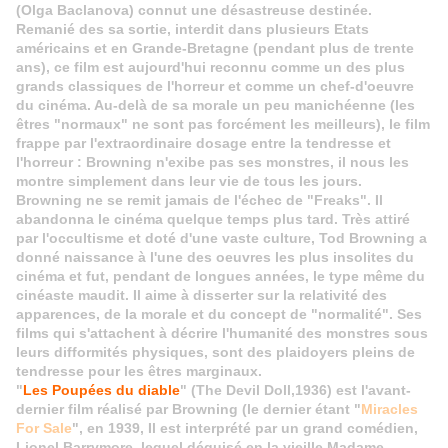
(Olga Baclanova) connut une désastreuse destinée.
Remanié des sa sortie, interdit dans plusieurs Etats
américains et en Grande-Bretagne (pendant plus de trente
ans), ce film est aujourd'hui reconnu comme un des plus
grands classiques de l'horreur et comme un chef-d'oeuvre
du cinéma. Au-delà de sa morale un peu manichéenne (les
êtres "normaux" ne sont pas forcément les meilleurs), le film
frappe par l'extraordinaire dosage entre la tendresse et
l'horreur : Browning n'exibe pas ses monstres, il nous les
montre simplement dans leur vie de tous les jours.
Browning ne se remit jamais de l'échec de "Freaks". Il
abandonna le cinéma quelque temps plus tard. Très attiré
par l'occultisme et doté d'une vaste culture, Tod Browning a
donné naissance à l'une des oeuvres les plus insolites du
cinéma et fut, pendant de longues années, le type même du
cinéaste maudit. Il aime à disserter sur la relativité des
apparences, de la morale et du concept de "normalité". Ses
films qui s'attachent à décrire l'humanité des monstres sous
leurs difformités physiques, sont des plaidoyers pleins de
tendresse pour les êtres marginaux.
"
Les Poupées du diable
" (The Devil Doll,1936) est l'avant-
dernier film réalisé par Browning (le dernier étant "
Miracles
For Sale
", en 1939, Il est interprété par un grand comédien,
Lionel Barrymore, lequel déguisé en la vieille Madame