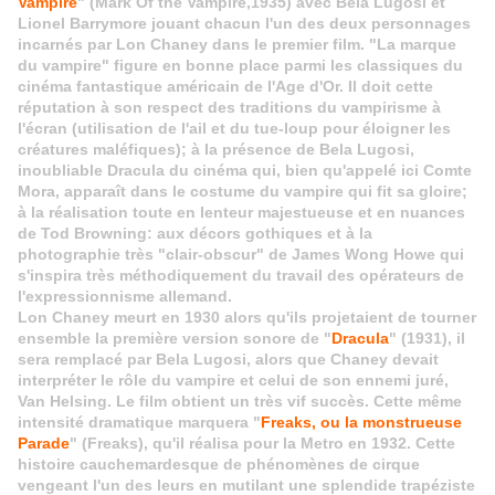
Vampire
" (Mark Of the Vampire,1935) avec Bela Lugosi et
Lionel Barrymore jouant chacun l'un des deux personnages
incarnés par Lon Chaney dans le premier film. "La marque
du vampire" figure en bonne place parmi les classiques du
cinéma fantastique américain de l'Age d'Or. Il doit cette
réputation à son respect des traditions du vampirisme à
l'écran (utilisation de l'ail et du tue-loup pour éloigner les
créatures maléfiques); à la présence de Bela Lugosi,
inoubliable Dracula du cinéma qui, bien qu'appelé ici Comte
Mora, apparaît dans le costume du vampire qui fit sa gloire;
à la réalisation toute en lenteur majestueuse et en nuances
de Tod Browning: aux décors gothiques et à la
photographie très "clair-obscur" de James Wong Howe qui
s'inspira très méthodiquement du travail des opérateurs de
l'expressionnisme allemand.
Lon Chaney meurt en 1930 alors qu'ils projetaient de tourner
ensemble la première version sonore de "
Dracula
" (1931), il
sera remplacé par Bela Lugosi, alors que Chaney devait
interpréter le rôle du vampire et celui de son ennemi juré,
Van Helsing. Le film obtient un très vif succès. Cette même
intensité dramatique marquera "
Freaks, ou la monstrueuse
Parade
" (Freaks), qu'il réalisa pour la Metro en 1932. Cette
histoire cauchemardesque de phénomènes de cirque
vengeant l'un des leurs en mutilant une splendide trapéziste