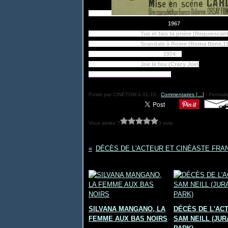
1967
Tue et fais ta prière (Requiescant
Scandale à Rome (Roma Bene,197
1974
Joe le fou (Crazy Joe)
___________________________
Posté par CINETOM à 01:10 -
Commentaires [
…
]
- Permalie
Vous aimez ?
0 vote
Vous aimerez aussi :
SILVANA MANGANO, LA
DÉCÈS DE L'AC
FEMME AUX BAS NOIRS
SAM NEILL (JUR