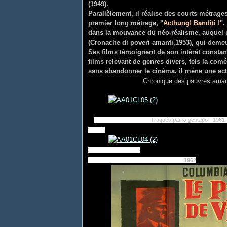
(1949).
Parallèlement, il réalise des courts métrage
premier long métrage, "
Acthung! Banditi !
",
dans la mouvance du néo-réalisme, auquel i
(Cronache di poveri amanti,1953), qui demeu
Ses films témoignent de son intérêt constant
films relevant de genres divers, tels la com
sans abandonner le cinéma, il mène une activ
Chronique des pauvres aman
Traqués par la gestapo 
1962