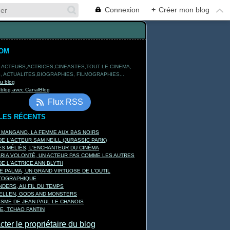
Connexion
+
Créer mon blog
TOM
 ACTEURS,ACTRICES,CINEASTES,TOUT LE CINEMA,
 ACTUALITES,BIOGRAPHIES, FILMOGRAPHIES...
du blog
 blog avec CanalBlog
Flux RSS
LES RÉCENTS
A MANGANO, LA FEMME AUX BAS NOIRS
E L'ACTEUR SAM NEILL (JURASSIC PARK)
S MÉLIÈS, L'ENCHANTEUR DU CINÉMA
ARIA VOLONTÉ, UN ACTEUR PAS COMME LES AUTRES
E L'ACTRICE ANN BLYTH
E PALMA, UN GRAND VIRTUOSE DE L'OUTIL
TOGRAPHIQUE
DERS, AU FIL DU TEMPS
KELLEN, GODS AND MONSTERS
ISME DE JEAN-PAUL LE CHANOIS
E, TCHAO PANTIN
ter le propriétaire du blog