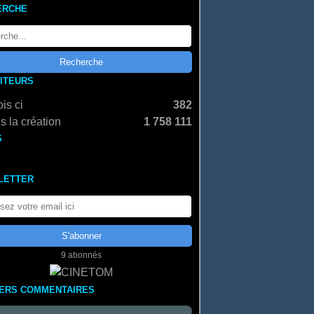
ERCHE
SITEURS
is ci
382
s la création
1 758 111
S
LETTER
9 abonnés
IERS COMMENTAIRES