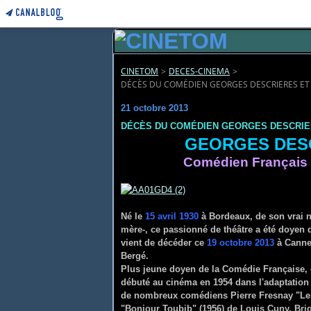
CINETOM
>
DECES-CINEMA
>
DÉCÈS DU COMÉDIEN GEORGES DESCRIERES ET D
21 octobre 2013
DÉCÈS DU COMÉDIEN GEORGES DESCRIERE
GEORGES DE
Comédien Français
Né le
15 avril 1930
à Bordeaux, de son vrai n
mère-, ce passionné de théâtre a été doyen 
vient de décéder ce
19 octobre 2013
à Cannes
Bergé.
Plus jeune doyen de la Comédie Française, o
débuté au cinéma en 1954 dans l'adaptation d
de nombreux comédiens Pierre Fresnay "Les 
"Bonjour Toubib" (1956) de Louis Cuny, Bri