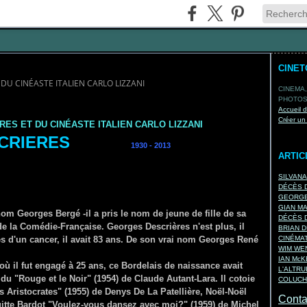
CINE
U CINÉASTE ITALIEN CARLO LIZZANI
CINEMA,
PHOTOS,
Accueil 
Créer un
S ET DU CINÉASTE ITALIEN CARLO LIZZANI
SCRIERES
1930 - 2013
ARTIC
SILVAN
DÉCÈS D
GEORGE
GIAN M
om Georges Bergé -il a pris le nom de jeune de fille de sa
DÉCÈS D
de la Comédie-Française. Georges Descrières n'est plus, il
BRIAN D
 d'un cancer, il avait 83 ans. De son vrai nom Georges René
CINÉMA
WIM WEN
IAN Mc
ù il fut engagé à 25 ans, ce Bordelais de naissance avait
L'ALTRU
u "Rouge et le Noir" (1954) de Claude Autant-Lara. Il cotoie
COLUCH
Aristocrates" (1955) de Denys De La Patellière, Noël-Noël
Contac
gitte Bardot "Voulez-vous dansez avec moi?" (1959) de Michel