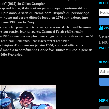
RECH
ck" (1967) de Gilles Grangier.
sur grand écran, il devient un personnage incontournable du
ne Lupin dans la série du même nom, inspirée du personnage
minutes qui seront diffusés jusqu'en 1974 sur la deuxième
nnées 1980 sur la Cinq.
e feuilleton passait à la télévision, je recevais des lettres d’hommes
VI
leur pension leur soit payée. Comme si j’étais réellement le
n 1985 en confiant que plus d’une vingtaine de comédiens avaient été
Ce mo
t Jean-Paul Belmondo, Jean Rochefort et Jean Piat.
Depui
 la Légion d'honneur en janvier 2004, et grand officier de
PAGE
été marié à la comédienne Geneviève Brunet et il est le père de
médie-Française.
NEWS
DERN