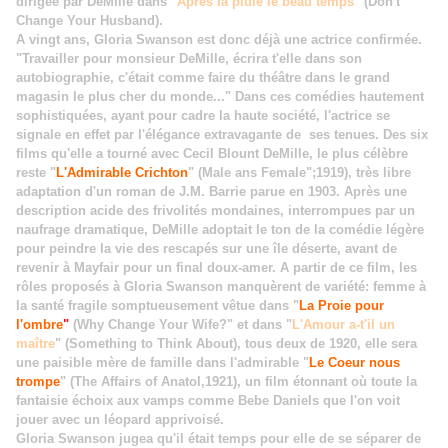
dirigée par DeMille dans "
Après la pluie le beau temps
" (Don't
Change Your Husband).
A vingt ans, Gloria Swanson est donc déjà une actrice confirmée.
"Travailler pour monsieur DeMille, écrira t'elle dans son
autobiographie, c'était comme faire du théâtre dans le grand
magasin le plus cher du monde..." Dans ces comédies hautement
sophistiquées, ayant pour cadre la haute société, l'actrice se
signale en effet par l'élégance extravagante de ses tenues. Des six
films qu'elle a tourné avec Cecil Blount DeMille, le plus célèbre
reste "
L'Admirable Crichton
" (Male ans Female";1919), très libre
adaptation d'un roman de J.M. Barrie parue en 1903. Après une
description acide des frivolités mondaines, interrompues par un
naufrage dramatique, DeMille adoptait le ton de la comédie légère
pour peindre la vie des rescapés sur une île déserte, avant de
revenir à Mayfair pour un final doux-amer. A partir de ce film, les
rôles proposés à Gloria Swanson manquèrent de variété: femme à
la santé fragile somptueusement vêtue dans "
La Proie pour
l'ombre
"
(Why Change Your Wife?" et dans "
L'Amour a-t'il un
maître
" (Something to Think About), tous deux de 1920, elle sera
une paisible mère de famille dans l'admirable "
Le Coeur nous
trompe
" (The Affairs of Anatol,1921), un film étonnant où toute la
fantaisie échoix aux vamps comme Bebe Daniels que l'on voit
jouer avec un léopard apprivoisé.
Gloria Swanson jugea qu'il était temps pour elle de se séparer de