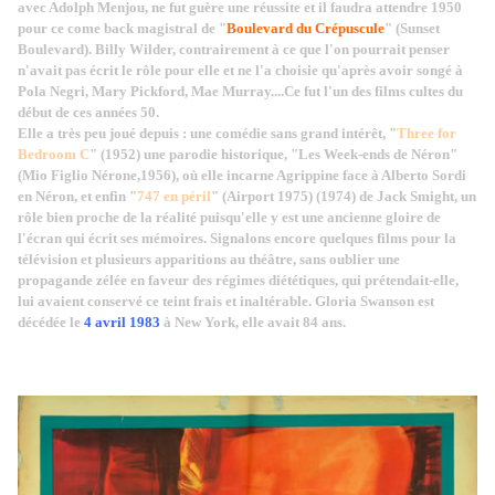
avec Adolph Menjou, ne fut guère une réussite et il faudra attendre 1950
pour ce come back magistral de "
Boulevard du Crépuscule
" (Sunset
Boulevard). Billy Wilder, contrairement à ce que l'on pourrait penser
n'avait pas écrit le rôle pour elle et ne l'a choisie qu'après avoir songé à
Pola Negri, Mary Pickford, Mae Murray....Ce fut l'un des films cultes du
début de ces années 50.
Elle a très peu joué depuis : une comédie sans grand intérêt, "
Three for
Bedroom C
" (1952) une parodie historique, "Les Week-ends de Néron"
(Mio Figlio Nérone,1956), où elle incarne Agrippine face à Alberto Sordi
en Néron, et enfin "
747 en péril
" (Airport 1975) (1974) de Jack Smight, un
rôle bien proche de la réalité puisqu'elle y est une ancienne gloire de
l'écran qui écrit ses mémoires. Signalons encore quelques films pour la
télévision et plusieurs apparitions au théâtre, sans oublier une
propagande zélée en faveur des régimes diététiques, qui prétendait-elle,
lui avaient conservé ce teint frais et inaltérable. Gloria Swanson est
décédée le
4 avril 1983
à New York, elle avait 84 ans.