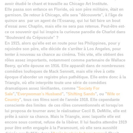
avoir étudié le chant et travaille au Chicago Art Institute.
Elle passa son enfance en Floride, où son père militaire, était en
garnison. De retour à Chicago, elle sera "découverte", à l'âge de
quinze ans par un agent de l'Essanay, qui lui fait faire un bout
d'essai avec Chaplin, mais elle ne sera pas retenue. Peut-être est-
ce ce souvenir qui lui inspira la curieuse parodie de Charlot dans
"Boulevard du Crépuscule" ?
En 1915, alors qu'elle est en route pour les Philippines, pour y
rejoindre son père, elle décide de s'arrêter à Los Angeles, pour
tenter à nouveau sa chance au cinéma. Très vite, elle obtient des
rôles assez importants, notamment comme partenaire de Wallace
Beery, qu'elle épouse en 1916. Elle apparaît dans de nombreuses
comédies loufoques de Mack Sennett, mais elle rêve à cette
époque d'aborder un registre plus pathétique. Elle entre donc à la
Triangle, où elle interprète toute une série de comédies
dramatiques assez lénifiantes, comme "
Society For
Sale
","
Everywoman's Husband
", "
Shifting Sands
", ou "
Wife or
Country
", tous ces films sont de l'année 1918. Elle cependante
consciente des limites de ces rôles conventionnels et lorsqu'on
lui proposa de tourner avec le réalisateur Cecil B. DeMille, elle est
prête à saisir sa chance. Mais le Triangle, avec laquelle elle est
encore sous contrat, refuse de la libérer. Il lui faudra attendre 1919
pour être enfin engagée à la Paramount, où elle sera aussitôt