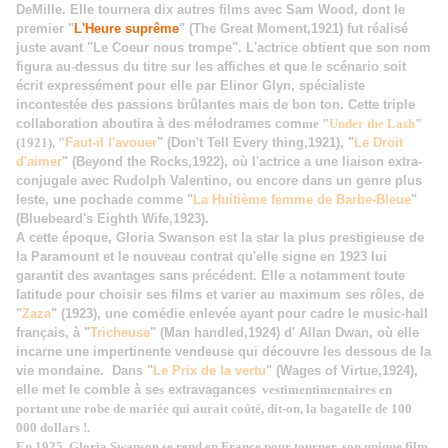
DeMille. Elle tournera dix autres films avec Sam Wood, dont le
premier "
L'Heure suprême
" (The Great Moment,1921) fut réalisé
juste avant "Le Coeur nous trompe". L'actrice obtient que son nom
figura au-dessus du titre sur les affiches et que le scénario soit
écrit expressément pour elle par Elinor Glyn, spécialiste
incontestée des passions brûlantes mais de bon ton. Cette triple
collaboration aboutira à des mélodrames com
me "
Under the Lash
"
(1921), "
Faut-il l'avouer
" (Don't Tell Every thing,1921), "
Le Droit
d'aimer
" (Beyond the Rocks,1922), où l'actrice a une liaison extra-
conjugale avec Rudolph Valentino, ou encore dans un genre plus
leste, une pochade comme "
La Huitième femme de Barbe-Bleue
"
(Bluebeard's Eighth Wife,1923).
A cette époque, Gloria Swanson est la star la plus prestigieuse de
la Paramount et le nouveau contrat qu'elle signe en 1923 lui
garantit des avantages sans précédent. Elle a notamment toute
latitude pour choisir ses films et varier au maximum ses rôles, de
"
Zaza
" (1923), une comédie enlevée ayant pour cadre le music-hall
français, à "
Tricheuse
" (Man handled,1924) d' Allan Dwan, où elle
incarne une impertinente vendeuse qui découvre les dessous de la
vie mondaine. Dans "
Le Prix de la vertu
" (Wages of Virtue,1924),
elle met le comble à se
s
extravagances
vestimentimentaires en
portant une robe de mariée qui aurait coûté, dit-on, la bagatelle de 100
000 dollars !.
En 1925, Gloria Swanson se rend en France pour tourner, son unique film