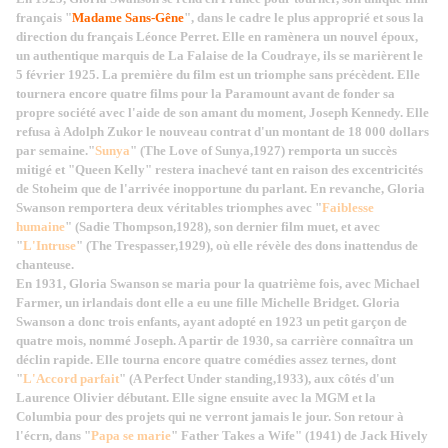
français "
Madame Sans-Gêne
", dans le cadre le plus approprié et sous la
direction du français Léonce Perret. Elle en ramènera un nouvel époux,
un authentique marquis de La Falaise de la Coudraye, ils se marièrent le
5 février 1925. La première du film est un triomphe sans précèdent. Elle
tournera encore quatre films pour la Paramount avant de fonder sa
propre société avec l'aide de son amant du moment, Joseph Kennedy. Elle
refusa à Adolph Zukor le nouveau contrat d'un montant de 18 000 dollars
par semaine."
S
unya
" (The Love of Sunya,1927) remporta un succès
mitigé et "Queen Kelly" restera inachevé tant en raison des excentricités
de Stoheim que de l'arrivée inopportune du parlant. En revanche, Gloria
Swanson remportera deux véritables triomphes avec "
Faiblesse
humaine
" (Sadie Thompson,1928), son dernier film muet, et avec
"
L'Intruse
" (The Trespasser,1929), où elle révèle des dons inattendus de
chanteuse.
En 1931, Gloria Swanson se maria pour la quatrième fois, avec Michael
Farmer, un irlandais dont elle a eu une fille Michelle Bridget. Gloria
Swanson a donc trois enfants, ayant adopté en 1923 un petit garçon de
quatre mois, nommé Joseph. A partir de 1930, sa carrière connaîtra un
déclin rapide. Elle tourna encore quatre comédies assez ternes, dont
"
L'Accord parfait
" (A Perfect Under standing,1933), aux côtés d'un
Laurence Olivier débutant. Elle signe ensuite avec la MGM et la
Columbia pour des projets qui ne verront jamais le jour. Son retour à
l'écrn, dans "
Papa se marie
" Father Takes a Wife" (1941) de Jack Hively