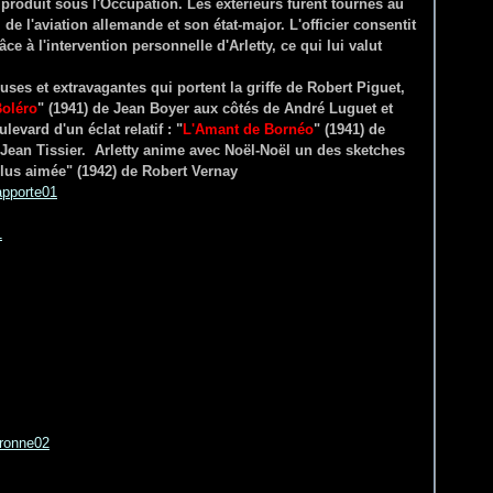
is produit sous l'Occupation. Les extérieurs furent tournés au
e l'aviation allemande et son état-major. L'officier consentit
ce à l'intervention personnelle d'Arletty, ce qui lui valut
uses et extravagantes qui portent la griffe de Robert Piguet,
oléro
" (1941) de Jean Boyer aux côtés de André Luguet et
vard d'un éclat relatif : "
L'Amant de Bornéo
" (1941) de
Jean Tissier. Arletty anime avec Noël-Noël un des sketches
plus aimée" (1942) de Robert Vernay