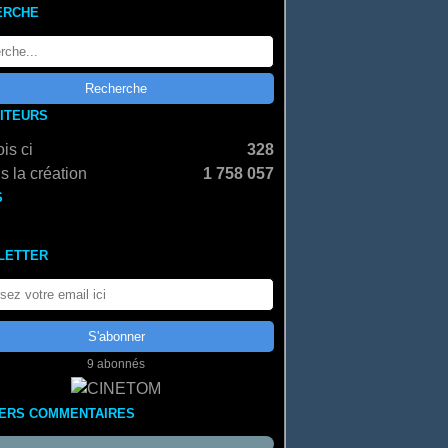
ERCHE
SITEURS
is ci
328
s la création
1 758 057
S
LETTER
9 abonnés
IERS COMMENTAIRES