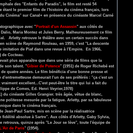
iomphale des "Enfants du Paradis", le film est resté 54
 étant le premier film de l'histoire du cinéma français, lors
t du Cinéma" sur Canal+ en présence du cinéaste Marcel Carné
matographique avec "
Portrait d'un Assassin
" aux côtés de
 Dalio, Maria Montez et Jules Berry. Malheureusement ce film
ial.
Arletty retrouve le théâtre avec un certain succès dans
n scène de Raymond Rouleau, en 1959, c'est "La descente
 imitation de Piaf dans une revue à l'Empire. En 1966,
) de Cocteau.
evait plus apparaître que dans une série de films que la
e son talent. "
Gibier de Potence
" (1951) de Roger Richebé est
n de quatre années. Le film bénéficia d'une bonne presse et
e d'entremetteuse demeurait l'un de ses préférés : "ça c'est un
raiment excellent...C'est peut-être le titre qui lui a fait du
 Philippe de Comes, Ed. Henri Veyrier,1978)
1) du cinéaste Gilles Grangier. très âgée, vêtue de blanc,
ne politesse mesurée par la fatigue. Arletty, par sa fabuleuse
s unique dans le cinéma français.
de Jean-Paul Sartre, mis en scène par la réalisatrice
fidélité absolue à Sartre". Aux côtés d'Arletty, Gaby Sylvia,
 retrouva, quinze après "Le Jour se lève", toute l'équipe de
L'Air de Paris
" (1954).