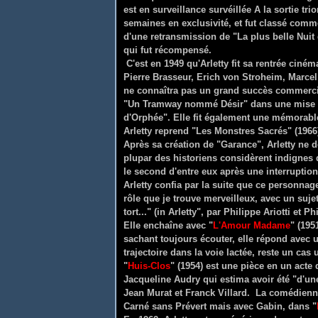
est en surveillance survéillée A la sortie tr
semaines en exclusivité, et fut classé comme
d'une retransmission de "La plus belle Nui
qui fut récompensé.
C'est en 1949 qu'Arletty fit sa rentrée ciné
Pierre Brasseur, Erich von Stroheim, Marcel
ne connaîtra pas un grand succès commerc
"Un Tramway nommé Désir" dans une mise e
d'Orphée". Elle fit également une mémorable
Arletty reprend "Les Monstres Sacrés" (1966
Après sa création de "Garance", Arletty ne d
plupar des historiens considèrent indignes d
le second d'entre eux après une interruptio
Arletty confia par la suite que ce personnag
rôle que je trouve merveilleux, avec un sujet v
tort..." (in Arletty", par Philippe Ariotti et
Elle enchaîne avec "
L'Amour Madame
" (195
sachant toujours écouter, elle répond avec u
trajectoire dans la voie lactée, reste un ca
"
Huis-Clos
" (1954) est une pièce en un acte 
Jacqueline Audry qui estima avoir été "d'une 
Jean Murat et Franck Villard. La comédienne
Carné sans Prévert mais avec Gabin, dans "