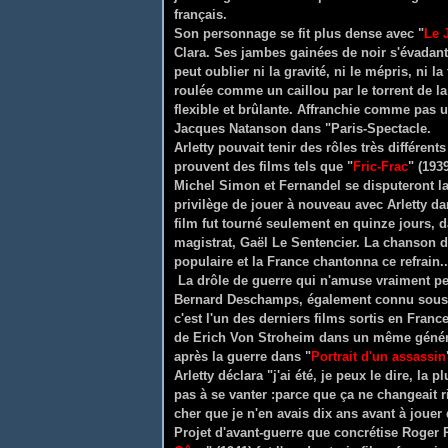
français.
Son personnage se fit plus dense avec "
Le 
Clara. Ses jambes gainées de noir s'évadant
peut oublier ni la gravité, ni le mépris, ni la
roulée comme un caillou par le torrent de la
flexible et brûlante. Affranchie comme pas u
Jacques Natanson dans "Paris-Spectacle.
Arletty pouvait tenir des rôles très différen
prouvent des films tels que "
Fric-Frac
" (193
Michel Simon et Fernandel se disputeront l
privilège de jouer à nouveau avec Arletty da
film fut tourné seulement en quinze jours, 
magistrat, Gaël Le Sentencier. La chanson
populaire et la France chantonna ce refrain..
La drôle de guerre qui n'amuse vraiment per
Bernard Deschamps, également connu sous le 
c'est l'un des derniers films sortis en Franc
de Erich Von Stroheim dans un même généri
après la guerre dans "
Portrait d'un assassin
Arletty déclara "j'ai été, je peux le dire, l
pas à se vanter :parce que ça ne changeait r
cher que je n'en avais dix ans avant à jouer
Projet d'avant-guerre que concrétise Roger R