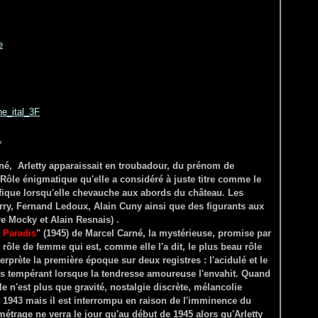
rné, Arletty apparaissait en troubadour, du prénom de
ôle énigmatique qu'elle a considéré à juste titre comme le
ifique lorsqu'elle chevauche aux abords du château. Les
erry, Fernand Ledoux, Alain Cuny ainsi que des figurants aux
e Mocky et Alain Resnais) .
 Paradis
" (1945) de Marcel Carné, la mystérieuse, promise par
 rôle de femme qui est, comme elle l'a dit, le plus beau rôle
nterprète la première époque sur deux registres : l'acidulé et le
 les tempérant lorsque la tendresse amoureuse l'envahit. Quand
le n'est plus que gravité, nostalgie discrète, mélancolie
1943 mais il est interrompu en raison de l'imminence du
trage ne verra le jour qu'au début de 1945 alors qu'Arletty