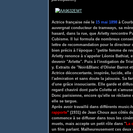
Actrice française née le
15 mai 1898
à Courb
auvergnat conducteur de tramways, sa mère l
hasard, dans la rue, que Arletty rencontre P
Cubisme. Il lui formula de nombreux conseil
lettre de recommandation pour le directeur 
bien précis à l'époque : "petite femme de re
Arletty renonce à s'appeler Léonie Bathiat, 
devenir "Arlette". Puis à l'instigation de Tri
y.
Extraits de "Noir&Blanc d'Olivier Barrot
Actrice déconcertante, inspirée, lucide, elle 
l'admiration et sans doute la jalousie. Sa f
d'une grâce insouciante. Elle garde et diffu
regard chaviré dont parle Colette et s'amuse 
Donc parisienne, encore qu'elle se réclame
elle se targue.
Après avoir travaillé dans différents music-ha
rapporte
" (1931) de Jean Choux aux côtés de
commence à se diffuser dans tous les cinéma
muets, mais accepte un petit rôle dans "
La 
un film parlant. Malheureusement ces deux ex