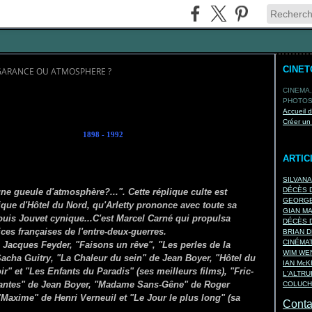
CINE
 GARANCE OU ATMOSPHERE ?
CINEMA,
PHOTOS,
Accueil 
Créer un
1898 - 1992
ARTIC
SILVAN
DÉCÈS D
ne gueule d'atmosphère?...". Cette réplique culte est
GEORGE
lique d'Hôtel du Nord, qu'Arletty prononce avec toute sa
GIAN M
Louis Jouvet cynique...C'est Marcel Carné qui propulsa
DÉCÈS D
ices françaises de l'entre-deux-guerres.
BRIAN D
CINÉMA
Jacques Feyder, "Faisons un rêve", "Les perles de la
WIM WEN
Sacha Guitry, "La Chaleur du sein" de Jean Boyer, "Hôtel du
IAN Mc
r" et "Les Enfants du Paradis" (ses meilleurs films), "Fric-
L'ALTRU
nuantes" de Jean Boyer, "Madame Sans-Gêne" de Roger
COLUCH
Maxime" de Henri Verneuil et "Le Jour le plus long" (sa
Contac