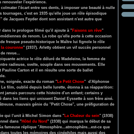
s renouveler l'expérience.
 colmater l'écart entre ses dents, à imposer une beauté à nulle
es tournages, c'est en 1935 qu'elle joue un rôle épisodique
s
" de Jacques Feyder dont son assistant n'est autre que
 dans le prologue filmé qu'il ajoute à "
Faisons un rêve
"
médiennes de renom. La robe qu'elle porte à cette occasion
e fresque pseudo-historique le Maître lui fignole le rôle
 la couronne
" (1937). Arletty obtient un vif succès personnel
de revue...
a piquante actrice le rôle déluré de Madeleine, la femme de
ntre radieuse, svelte, souple dans ses mouvements. Elle
t Pauline Carton et il en résulte une sorte de ballet
ble.
fine, soignée, exacte du roman "
Le Petit Chose
" d'Alphonse
Le film, oublié depuis belle lurette, étonna à sa réapparition:
nt jamais parcouru cette histoire d'un enfant; certains y
dans les liens qui unissent Daniel Eyssette à son frère ainé.
éâtreuse, mauvais génie du "Petit Chose", une préfiguration de
ie qui l'unit à Michel Simon dans "
La Chaleur du sein
" (1938)
onnel dans "
Hôtel du Nord
" (1938) qui marqua le début de sa
 Sa fameuse réplique "Atmosphère...atmosphère...est-ce que
é dans toutes les mémoires des cinéphiles mais aussi des