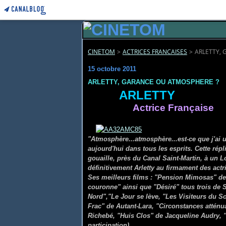
CINETOM
>
ACTRICES FRANCAISES
>
ARLETTY,
15 octobre 2011
ARLETTY, GARANCE OU ATMOSPHERE ?
ARLETTY
Actrice Française
"Atmosphère...atmosphère...est-ce que j'ai u
aujourd'hui dans tous les esprits. Cette rép
gouaille, près du Canal Saint-Martin, à un 
définitivement Arletty au firmament des actr
Ses meilleurs films : "Pension Mimosas" de 
couronne" ainsi que "Désiré" tous trois de 
Nord","Le Jour se lève, "Les Visiteurs du Soi
Frac" de Autant-Lara, "Circonstances atté
Richebé, "Huis Clos" de Jacqueline Audry, "
participation)