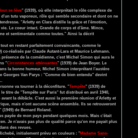
Jour se lève
" (1939), où elle interprétait le rôle complexe de
 d'un tutu vaporeux, rôle qui semble secondaire et dont on ne
 tendresse. "Arletty en Clara distille la grâce et l'émotion,
 vie. Le coeur intact. Grande de corps et d'âme. Mince,
ne et sentimentale comme toutes." Ainsi la décrit
ts tout en restant parfaitement convaincante, comme le
9) co-réalisés par Claude Autant-Lara et Maurice Lehmann.
a présence de la comédienne, c'est Michel Simon qui aura le
ns "
Circonstances atténuantes
" (1939) de Jean Boyer. Le
dans la bonne humeur, Michel Simon interprétant l'austère
 de Georges Van Parys : "Comme de bien entendu" devint
..
sonne va tourner à la déconfiture. "
Tempête
" (1939) de
titre de "Tempête sur Paris" fut distribué en avril 1940,
e avant la débâcle. C'est aussi la première réunion d'Arletty et
que, mais n'ont aucune scène ensemble. Ils se retrouveront
" (1949) de Bernard Roland.
a plus payée de mon pays pendant quelques mois. Mais c'était
ien. Je n'avais pas plus de qualité parce qu'on me payait plus
 dans des revues.
ichebé, initialement prévu en couleurs : "
Madame Sans-