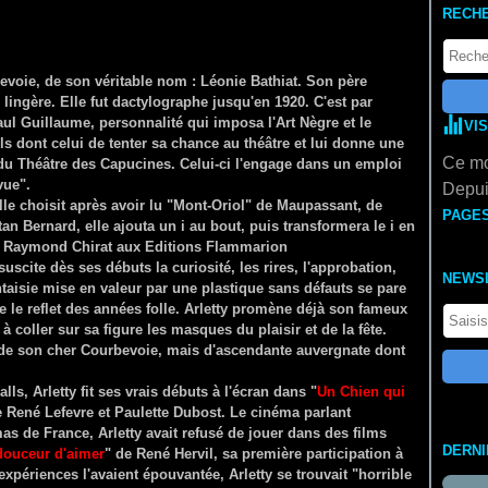
RECH
evoie, de son véritable nom : Léonie Bathiat. Son père
ingère. Elle fut dactylographe jusqu'en 1920. C'est par
aul Guillaume, personnalité qui imposa l'Art Nègre et le
VI
s dont celui de tenter sa chance au théâtre et lui donne une
Ce mo
du Théâtre des Capucines. Celui-ci l'engage dans un emploi
vue".
Depui
elle choisit après avoir lu "Mont-Oriol" de Maupassant, de
PAGE
stan Bernard, elle ajouta un i au bout, puis transformera le i en
 et Raymond Chirat aux Editions Flammarion
suscite dès ses débuts la curiosité, les rires, l'approbation,
NEWS
antaisie mise en valeur par une plastique sans défauts se pare
se le reflet des années folle. Arletty promène déjà son fameux
à coller sur sa figure les masques du plaisir et de la fête.
 de son cher Courbevoie, mais d'ascendante auvergnate dont
lls, Arletty fit ses vrais débuts à l'écran dans "
Un Chien qui
 René Lefevre et Paulette Dubost. Le cinéma parlant
s de France, Arletty avait refusé de jouer dans des films
DERN
douceur d'aimer
" de René Hervil, sa première participation à
périences l'avaient épouvantée, Arletty se trouvait "horrible