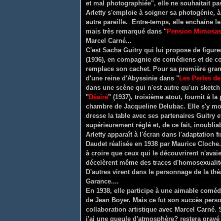
et mal photographiée", elle ne souhaitait pa
Arletty s'emploie à soigner sa photogénie, à
autre pareille. Entre-temps, elle enchaîne l
mais très remarqué dans "
Pension Mimosa
Marcel Carné...
C'est Sacha Guitry qui lui propose de figurer
(1936), en compagnie de comédiens et de co
remplace son cachet. Pour sa première grand
d'une reine d'Abyssinie dans "
Les Perles de
dans une scène qui n'est autre qu'un sketch 
"
Désiré
" (1937), troisième atout, fournit à l
chambre de Jacqueline Delubac. Elle s'y mo
dresse la table avec ses partenaires Guitry e
supérieurement réglé et, de ce fait, inoublia
Arletty apparaît à l'écran dans l'adaptation 
Daudet réalisée en 1938 par Maurice Cloche. 
à croire que ceux qui le découvrirent n'avaie
décelèrent même des traces d'homosexualité 
D'autres virent dans le personnage de la th
Garance....
En 1938, elle participe à une aimable coméd
de Jean Boyer. Mais ce fut son succès pers
collaboration artistique avec Marcel Carné.
j'ai une gueule d'atmosphère? restera grav