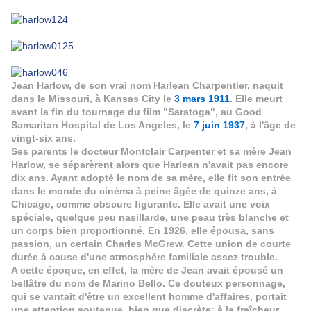
Jean Harlow, de son vrai nom Harlean Charpentier, naquit
dans le Missouri, à Kansas City le
3 mars 1911
. Elle meurt
avant la fin du tournage du film "Saratoga", au Good
Samaritan Hospital de Los Angeles, le
7 juin 1937
, à l'âge de
vingt-six ans.
Ses parents le docteur Montclair Carpenter et sa mère Jean
Harlow, se séparèrent alors que Harlean n'avait pas encore
dix ans. Ayant adopté le nom de sa mère, elle fit son entrée
dans le monde du cinéma à peine âgée de quinze ans, à
Chicago, comme obscure figurante. Elle avait une voix
spéciale, quelque peu nasillarde, une peau très blanche et
un corps bien proportionné. En 1926, elle épousa, sans
passion, un certain Charles McGrew. Cette union de courte
durée à cause d'une atmosphère familiale assez trouble.
A cette époque, en effet, la mère de Jean avait épousé un
bellâtre du nom de Marino Bello. Ce douteux personnage,
qui se vantait d'être un excellent homme d'affaires, portait
une attention soutenue, bien que discrète; à la fraîcheur