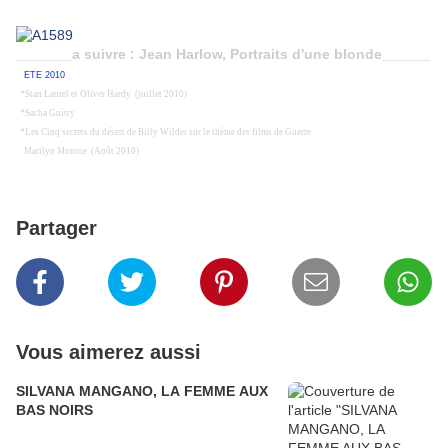
_______a suivre : Jean Harlow, Portraits d'une blonde______
ETE 2010
*Stan Laurel et Oliver Hardy (juillet 2010)
*Sacha Guitry
*Les Cinq secrets du désert de Billy Wilder sur le thème des films de Guerre
Marilyn Monroe (Août 2010)
Partager
Vous aimerez aussi
SILVANA MANGANO, LA FEMME AUX
BAS NOIRS