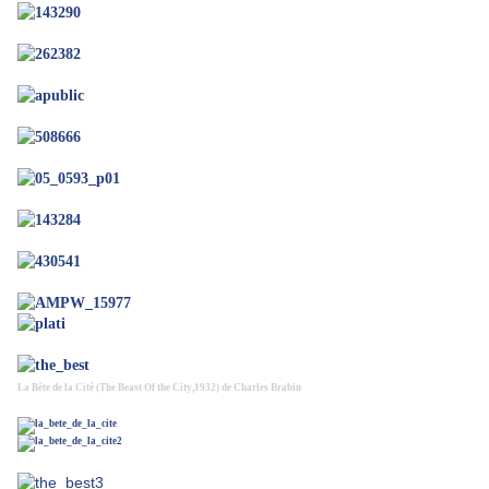
La Bête de la Cité (The Beast Of the City,1932) de Charles Brabin