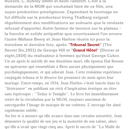
Russell, C. Aubrey Smith et Akim Tamiroff. C'est à la
demande de la MGM qui souhaitait faire de ce film, une
super production prestigieuse. Cependant le tournage en
fut difficile car le producteur Irving Thalberg exigeait
régulièrement des modifications au scénario que le cinéaste
refusait d'apporter. Autre facteur de tension sur le plateau :
la franche et solide antipathie que nourrissaient l'un envers
l'autre Wallace Beery et Jean Harlow réunis ici pour la
troisième et dernière fois, aprés "
Tribunal Secret
" (The
Secret Six,1931) de George Hill et "
Grand Hôtel
" (Dinner at
eight,1934) du réalisateur à femmes qu'était George Cukor.
Un an après le suicide de son deuxième mari, elle épousa Hal Rosson
un opérateur qui ressemblait à Bern autant physiquement que
psychologiquement, et qui adorait Jean. Cette troisième expérience
conjugale échoua et le divorce fut prononcé six mois apres leur
mariage. Entre-temps, en 1934, Jean Harlow s'était lancée dans la
"littérature" en publiant un récit d'inspiration érotique au titre
sans équivoque : "Today is Tonight". Le livre fut immédiatement
retiré de la circulation par la MGM, toujours soucieuse de
sauvegarder l'image de marque de ses vedettes. L'ouvrage fut ainsi
rapidement oublié.
Au fur et à mesure qu'elle avance dans une certaine notoriété, Jean
démontre la qualité de son jeu et la maturité de son talent, alors
qu'elle n'avait que vingt-cinq ans. Après le succès de "La Malle de