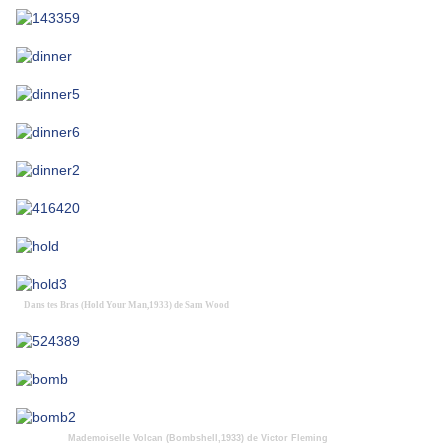
Dans tes Bras (Hold Your Man,1933) de Sam Wood
Mademoiselle Volcan (Bombshell,1933) de Victor Fleming