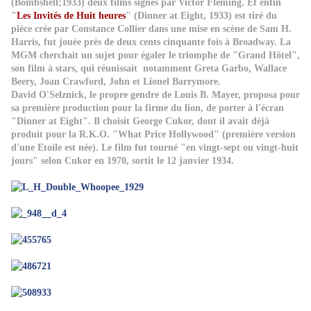
(Bombshell;1933) deux films signés par Victor Fleming. Et enfin
"
Les Invités de Huit heures
" (Dinner at Eight, 1933) est tiré du
pièce crée par Constance Collier dans une mise en scène de Sam H.
Harris, fut jouée près de deux cents cinquante fois à Broadway. La
MGM cherchait un sujet pour égaler le triomphe de "Grand Hôtel",
son film à stars, qui réunissait notamment Greta Garbo, Wallace
Beery, Joan Crawford, John et Lionel Barrymore.
David O'Selznick, le propre gendre de Louis B. Mayer, proposa pour
sa première production pour la firme du lion, de porter à l'écran
"Dinner at Eight". Il choisit George Cukor, dont il avait déjà
produit pour la R.K.O. "What Price Hollywood" (première version
d'une Etoile est née). Le film fut tourné "en vingt-sept ou vingt-huit
jours" selon Cukor en 1970, sortit le 12 janvier 1934.