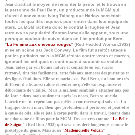
moyen de remonter la pente, et le trouva en
Jean cherchait le
la personne de Paul Bern, un producteur de la MGM qui
réussit à convaincre Iving Talberg que Harlow possédait
toutes les qualités requises pour entrer dans leur équipe de
stars. La MGM racheta donc le contrat à Hughes et Jean
retrouva sa popularité d'antan lorsqu'elle apparut, sous une
perruque couleur de cuivre dans un film produit par Bern,
"
La Femme aux cheveux rouges
" (Red-Headed Woman,1932)
mise en scène par Jack Conway. Le film fut assitôt attaqué
par les puritains mais la MGM résista contre vents et marées,
ignorant les critiques et continuant à soutenir sa vedette.
Jean, aidée par son bonne nature et confiante en son succès
retrouvé, tint tête facilement, cette fois aux menaces des puritains et
des ligues féminines. Elle se remaria avec Paul Bern, un homme très
différent d'elle, aussi calme et renfermé qu'elle éait expansive et
débordante de vitalité. Mais le malheur semblait s'attacher aux pas
de Jean : deux mois seulement après les noces, Bern se suicida.
L'actrice ne fut cependant pas mêlée à controverse qui suivit la fin
tragique de son mari. Bien que profondément pertubée, et peut-être
à cause de cela, elle se jeta à corps perdu dans le travail, jouant dans
une douzaine de films pour la MGM. Des oeuvres comme "
La Belle
de Saigon
" (Red Dust,1932) qui sera considéré longtemps comme le
prototype du genre. Mais aussi "
Mademoiselle Volcan
"