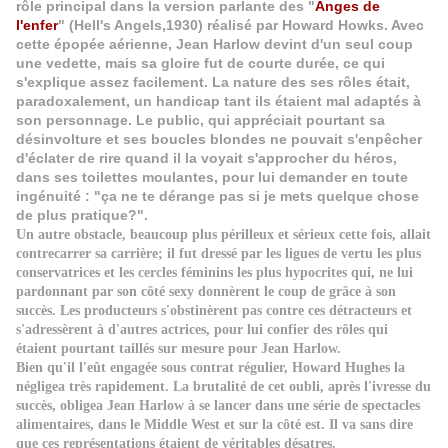
rôle principal dans la version parlante des "
Anges de
l'enfer
" (Hell's Angels,1930) réalisé par Howard Howks. Avec
cette épopée aérienne, Jean Harlow devint d'un seul coup
une vedette, mais sa gloire fut de courte durée, ce qui
s'explique assez facilement. La nature des ses rôles était,
paradoxalement, un handicap tant ils étaient mal adaptés à
son personnage. Le public, qui appréciait pourtant sa
désinvolture et ses boucles blondes ne pouvait s'enpêcher
d'éclater de rire quand il la voyait s'approcher du héros,
dans ses toilettes moulantes, pour lui demander en toute
ingénuité : "ça ne te dérange pas si je mets quelque chose
de plus pratique?".
Un autre obstacle, beaucoup plus périlleux et sérieux cette fois, allait
contrecarrer sa carrière; il fut dressé par les ligues de vertu les plus
conservatrices et les cercles féminins les plus hypocrites qui, ne lui
pardonnant par son côté sexy donnèrent le coup de grâce à son
succès. Les producteurs s'obstinèrent pas contre ces détracteurs et
s'adressèrent à d'autres actrices, pour lui confier des rôles qui
étaient pourtant taillés sur mesure pour Jean Harlow.
Bien qu'il l'eût engagée sous contrat régulier, Howard Hughes la
négligea très rapidement. La brutalité de cet oubli, après l'ivresse du
succès, obligea Jean Harlow à se lancer dans une série de spectacles
alimentaires, dans le Middle West et sur la côté est. Il va sans dire
que ces représentations étaient de véritables désatres.