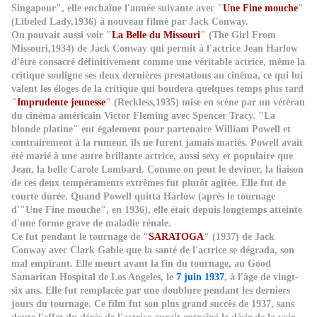
Singapour", elle enchaîne l'année suivante avec "
Une Fine mouche
"
(Libeled Lady,1936) à nouveau filmé par Jack Conway.
On pouvait aussi voir "
La Belle du Missouri
" (The Girl From
Missouri,1934) de Jack Conway qui permit à l'actrice Jean Harlow
d'être consacré définitivement comme une véritable actrice, même la
critique souligne ses deux dernières prestations au cinéma, ce qui lui
valent les éloges de la critique qui boudera quelques temps plus tard
"
Imprudente jeunesse
" (Reckless,1935) mise en scène par un vétéran
du cinéma américain Victor Fleming avec Spencer Tracy. "La
blonde platine" eut également pour partenaire William Powell et
contrairement à la rumeur, ils ne furent jamais mariés. Powell avait
été marié à une autre brillante actrice, aussi sexy et populaire que
Jean, la belle Carole Lombard. Comme on peut le deviner, la liaison
de ces deux tempéraments extrêmes fut plutôt agitée. Elle fut de
courte durée. Quand Powell quitta Harlow (après le tournage
d'"Une Fine mouche", en 1936), elle était depuis longtemps atteinte
d'une forme grave de maladie rénale.
Ce fut pendant le tournage de "
SARATOGA
" (1937) de Jack
Conway avec Clark Gable que la santé de l'actrice se dégrada, son
mal empirant. Elle meurt avant la fin du tournage, au Good
Samaritan Hospital de Los Angeles, le
7 juin 1937
, à l'âge de vingt-
six ans. Elle fut remplacée par une doublure pendant les derniers
jours du tournage. Ce film fut son plus grand succès de 1937, sans