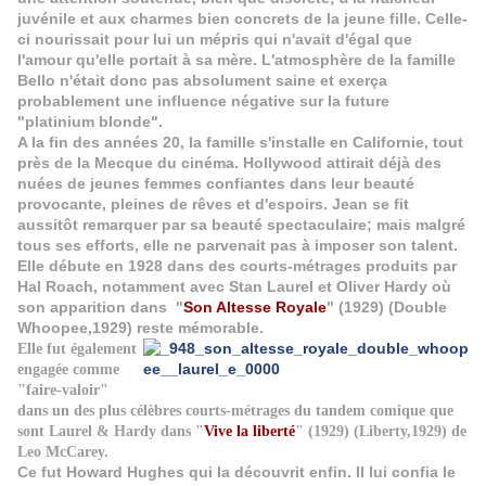
juvénile et aux charmes bien concrets de la jeune fille. Celle-
ci nourissait pour lui un mépris qui n'avait d'égal que
l'amour qu'elle portait à sa mère. L'atmosphère de la famille
Bello n'était donc pas absolument saine et exerça
probablement une influence négative sur la future
"platinium blonde".
A la fin des années 20, la famille s'installe en Californie, tout
près de la Mecque du cinéma. Hollywood attirait déjà des
nuées de jeunes femmes confiantes dans leur beauté
provocante, pleines de rêves et d'espoirs. Jean se fit
aussitôt remarquer par sa beauté spectaculaire; mais malgré
tous ses efforts, elle ne parvenait pas à imposer son talent.
Elle débute en 1928 dans des courts-métrages produits par
Hal Roach, notamment avec Stan Laurel et Oliver Hardy où
son apparition dans "
Son Altesse Royale
" (1929) (Double
Whoopee,1929) reste mémorable.
Elle fut également
engagée comme
"faire-valoir"
dans un des plus célèbres courts-métrages du tandem comique que
sont Laurel & Hardy dans "
Vive la liberté
" (1929) (Liberty,1929) de
Leo McCarey.
Ce fut Howard Hughes qui la découvrit enfin. Il lui confia le