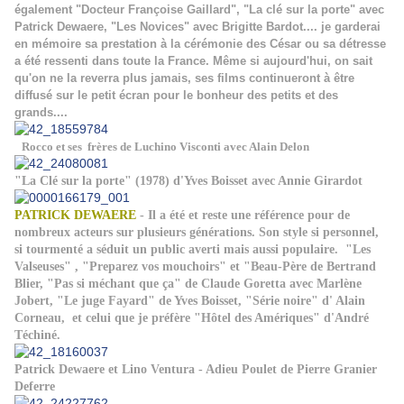
également "Docteur Françoise Gaillard", "La clé sur la porte" avec
Patrick Dewaere, "Les Novices" avec Brigitte Bardot.... je garderai
en mémoire sa prestation à la cérémonie des César ou sa détresse
a été ressenti dans toute la France. Même si aujourd'hui, on sait
qu'on ne la reverra plus jamais, ses films continueront à être
diffusé sur le petit écran pour le bonheur des petits et des
grands....
Rocco et ses frères de Luchino Visconti avec Alain Delon
"La Clé sur la porte" (1978) d'Yves Boisset avec Annie Girardot
PATRICK DEWAERE
- Il a été et reste une référence pour de
nombreux acteurs sur plusieurs générations. Son style si personnel,
si tourmenté a séduit un public averti mais aussi populaire. "Les
Valseuses" , "Preparez vos mouchoirs" et "Beau-Père de Bertrand
Blier, "Pas si méchant que ça" de Claude Goretta avec Marlène
Jobert, "Le juge Fayard" de Yves Boisset, "Série noire" d' Alain
Corneau, et celui que je préfère "Hôtel des Amériques" d'André
Téchiné.
Patrick Dewaere et Lino Ventura - Adieu Poulet de Pierre Granier
Deferre