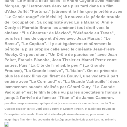
dans "Le Miroir à deux faces" d'André Cayatte avec Michèle
Morgan, qu'il retrouvera deux ans plus tard dans un film
d'Alex Joffé: "Fortunat" (sûrement le film que je préfère avec
"Le Cercle rouge" de Melville). A nouveau la période trouble
de l'occupation. Sa complicité avec Luis Mariano, Annie
Cordy et Pierrette Bruno les amènent tout droit vers le
cinéma : "Le Chanteur de Mexico", "Sérénade au Texas",
puis les films de cape et d'épee avec Jean Marais : "Le
Bossu", "Le Capitan". Il y eut également et sûrement la
période la plus propice celle avec le cinéaste Jean-Pierre
Mocky. On peut citer : "Un Drôle de paroissien" avec Jean
Poiret, Francis Blanche, Jean Tissier et Marcel Perez entre
autres. Puis "La Cite de l'indicible peur" (La Grande
Frousse), "La Grande lessive", "L'étalon". On ne présente
plus les deux films qui firent de Bourvil, une vedette à part
entière avec "Le Corniaud" et "La Grande Vadrouille"; deux
immmenses succès réalisés par Gérard Oury. "La Grande
Vadrouille" est le film le plus vu par les spectateurs français
jusqu'à l'arrivée du fameux "Titanic" de James Cameron.
première image cinématographique dont je me souviens de mon enfance, ce fut "Les
Culottes rouges" d'Alex Joffé avec Bourvil et Laurent Terzieff, et la période trouble de
l'occupation allemande. Il m'a fallut attendre plusieurs decennies, pour revoir ce
magnifique film, dont les souvenirs de la séquence finale était gravé dans ma mémoire