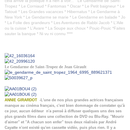
cela arrive la politique n'a rien à voir... Le Gendarme de Saint-
Tropez * Le Corniaud * Fantomas * Oscar * Le Petit baigneur * Le
Tatoué * Les Grandes vacances * Hibernatus * Le Gendarme à
New York * Le Gendarme se marie * Le Gendarme en balade * Jo
* La Folie des grandeurs * Les Aventures de Rabbi Jacob * L'Aile
ou la cuisse * L'Avare * La Soupe aux choux * Pouic-Pouic *Faites
sauter la banque * Ni vu ni connu ****
Le Gendarme de Saint-Tropez de Jean Girault
ANNIE GIRARDOT
-L'une de nos plus grandes actrices françaises
manque au cinéma français, c'est bien dommage de constater qu'à
ce jour, aucun éditeur n'a pensé à diffuser quelques uns des ses
plus grands films dans une collection de DVD ou Blu-Ray. "Mourir
d'aimer" et "A chacun son enfer" tous deux réalisés par André
Cayatte n'ont existé qu'en cassette vidéo, puis plus rien. Il y a