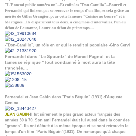
"L'Ennemi public numéro un"...Et enfin les "Don-Camillo"...Bourvil et
Fernandel qui finirent pas se retouver le temps d'un film, et cela grâce au
mérite de Gilles Grangier, pour cette fameuse "Cuisine au beurre" et à
Martigues....Ils disparurent tous deux, à cinq mois d'intervalles. l'un au
début de l'automne, l'autre au début du printemps.....
-"Don-Camillo", un rôle en or qui le rendit si populaire -Gino Cervi
Fernandel dans "Le Spountz" de Marcel Pagnol et la
fameuse réplique "Tout condamné à mort aura la tête
tranchée....
Fernandel et Jean Gabin dans "Paris Béguin" (1931) d'Auguste
Genina
JEAN GABIN
-Il fut sûrement le plus grand acteur français des
années 30 à 70. Son ami Fernandel était lui aussi dans la cour des
"grands". Ils ont débuté à la même époque et se sont retrouvés le
temps d'un film "Paris Béguin"(1931). On remarque qu'à chaque