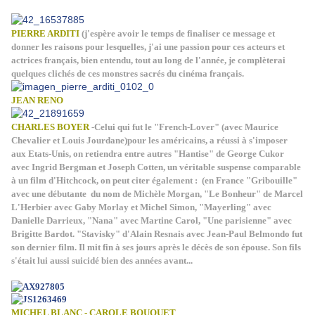
PIERRE ARDITI
(j'espère avoir le temps de finaliser ce message et
donner les raisons pour lesquelles, j'ai une passion pour ces acteurs et
actrices français, bien entendu, tout au long de l'année, je complèterai
quelques clichés de ces monstres sacrés du cinéma français.
JEAN RENO
CHARLES BOYER
-Celui qui fut le "French-Lover" (avec Maurice
Chevalier et Louis Jourdane)pour les américains, a réussi à s'imposer
aux Etats-Unis, on retiendra entre autres "Hantise" de George Cukor
avec Ingrid Bergman et Joseph Cotten, un véritable suspense comparable
à un film d'Hitchcock, on peut citer également : (en France "Gribouille"
avec une débutante du nom de Michèle Morgan, "Le Bonheur" de Marcel
L'Herbier avec Gaby Morlay et Michel Simon, "Mayerling" avec
Danielle Darrieux, "Nana" avec Martine Carol, "Une parisienne" avec
Brigitte Bardot. "Stavisky" d'Alain Resnais avec Jean-Paul Belmondo fut
son dernier film. Il mit fin à ses jours après le décès de son épouse. Son fils
s'était lui aussi suicidé bien des années avant...
MICHEL BLANC - CAROLE BOUQUET