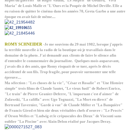
Repos du guerrier" de Roger Vadim, "Le Mépris" de Godard," Viva
Maria" de Louis Malle et "L'Ours et la Poupée de Michel Deville. Elle a
eu raison de quitter le cinéma dans les années 70, Greta Garbo a une autre
époque en avait fait de même....
ROMY SCHNEIDER
-Je me souviens du 29 mai 1982, lorsque j'appris
la terrible nouvelle à la radio de la boutique où je travaillais dans le
domaine de la photo. J'ai demandé aux clients de faire le silence afin
d'entendre le commentaire du journaliste. Quelques mois auparavant,
j'avais dis à des amis, que Romy risquait de se tuer, après le décès
accidentel de son fils. Trop fragile, pour pouvoir surmonter une telle
épreuve....
Ma sélection : "Les choses de la vie", "César et Rosalie" et "Une Histoire
simple" trois films de Claude Sautet, "Le vieux fusil" de Robert Enrico,
"Le train" de Pierre Granier-Deferre, "L'important c'est d'aimer" de
Zulawski, "La califfa" avec Ugo Tognazzi, "La Mort en direct" de
Bertrand Tavernier, "Garde à vue" de Claude Miller et "La Banquière"
de Francis Girod et bien sûr deux véritables chefs d'oeuvre : "Le Procès"
d'Orson Welles et "Ludwig et le crépuscules des Dieux" de Visconti sans
oublier "La Piscine" avec Alain Delon réalisé par Jacques Deray.