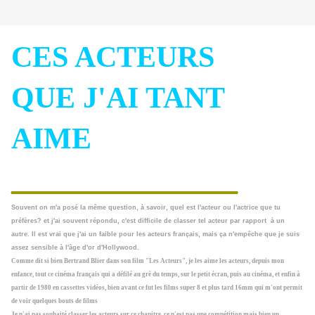
CES ACTEURS
QUE J'AI TANT
AIME
______________
Souvent on m'a posé la même question, à savoir, quel est l'acteur ou l'actrice que tu
préfères? et j'ai souvent répondu, c'est difficile de classer tel acteur par rapport à un
autre. Il est vrai que j'ai un faible pour les acteurs français, mais ça n'empêche que je suis
assez sensible à l'âge d'or d'Hollywood.
Comme dit si bien Bertrand Blier dans son film "Les Acteurs", je les aime les acteurs, depuis mon
enfance, tout ce cinéma français qui a défilé au grè du temps, sur le petit écran, puis au cinéma, et enfin à
partir de 1980 en cassettes vidéos, bien avant ce fut les films super 8 et plus tard 16mm qui m'ont permit
de voir quelques bouts de films
Je n'ai pas souhaité classer les acteurs sur ce chapitre, ce n'est pas une compétition mais bien un