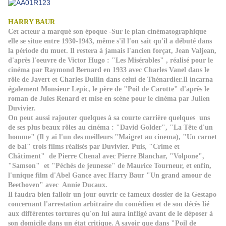
HARRY BAUR
Cet acteur a marqué son époque -Sur le plan cinématographique
elle se situe entre 1930-1943, même s'il l'on sait qu'il a débuté dans
la période du muet. Il restera à jamais l'ancien forçat, Jean Valjean,
d'après l'oeuvre de Victor Hugo : "Les Misérables" , réalisé pour le
cinéma par Raymond Bernard en 1933 avec Charles Vanel dans le
rôle de Javert et Charles Dullin dans celui de Thénardier.Il incarna
également Monsieur Lepic, le père de "Poil de Carotte" d'après le
roman de Jules Renard et mise en scène pour le cinéma par Julien
Duvivier.
On peut aussi rajouter quelques à sa courte carrière quelques uns
de ses plus beaux rôles au cinéma : "David Golder", "La Tête d'un
homme" (Il y ai l'un des meilleurs "Maigret au cinema), "Un carnet
de bal" trois films réalisés par Duvivier. Puis, "Crime et
Châtiment" de Pierre Chenal avec Pierre Blanchar, "Volpone",
"Samson" et "Péchés de jeunesse" de Maurice Tourneur, et enfin,
l'unique film d'Abel Gance avec Harry Baur "Un grand amour de
Beethoven" avec Annie Ducaux.
Il faudra bien falloir un jour ouvrir ce fameux dossier de la Gestapo
concernant l'arrestation arbitraire du comédien et de son décès lié
aux différentes tortures qu'on lui aura infligé avant de le déposer à
son domicile dans un état critique. A savoir que dans "Poil de