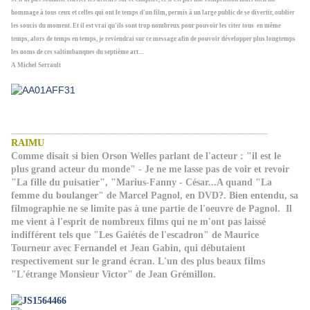
hommage à tous ceux et celles qui ont le temps d'un film, permis à un large public de se divertir, oublier
les soucis du moment. Et il est vrai qu'ils sont trop nombreux pour pouvoir les citer tous en même
temps, alors de temps en temps, je reviendrai sur ce message afin de pouvoir développer plus longtemps
les noms de ces saltimbanques du septième art....
A Michel Serrault
__________________________________________________________________________
RAIMU
Comme disait si bien Orson Welles parlant de l'acteur : "il est le
plus grand acteur du monde" - Je ne me lasse pas de voir et revoir
"La fille du puisatier", "Marius-Fanny - César...A quand "La
femme du boulanger" de Marcel Pagnol, en DVD?. Bien entendu, sa
filmographie ne se limite pas à une partie de l'oeuvre de Pagnol. Il
me vient à l'esprit de nombreux films qui ne m'ont pas laissé
indifférent tels que "Les Gaiétés de l'escadron" de Maurice
Tourneur avec Fernandel et Jean Gabin, qui débutaient
respectivement sur le grand écran. L'un des plus beaux films
"L'étrange Monsieur Victor" de Jean Grémillon.