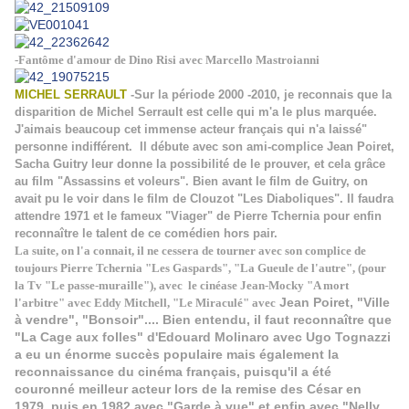
-Fantôme d'amour de Dino Risi avec Marcello Mastroianni
MICHEL SERRAULT
-Sur la période 2000 -2010, je reconnais que la
disparition de Michel Serrault est celle qui m'a le plus marquée.
J'aimais beaucoup cet immense acteur français qui n'a laissé"
personne indifférent. Il débute avec son ami-complice Jean Poiret,
Sacha Guitry leur donne la possibilité de le prouver, et cela grâce
au film "Assassins et voleurs". Bien avant le film de Guitry, on
avait pu le voir dans le film de Clouzot "Les Diaboliques". Il faudra
attendre 1971 et le fameux "Viager" de Pierre Tchernia pour enfin
reconnaître le talent de ce comédien hors pair.
La suite, on l'a connait, il ne cessera de tourner avec son complice de
toujours Pierre Tchernia "Les Gaspards", "La Gueule de l'autre", (pour
la Tv "Le passe-muraille"), avec le cinéase Jean-Mocky "A mort
Jean Poiret, "Ville
l'arbitre" avec Eddy Mitchell, "Le Miraculé" avec
à vendre", "Bonsoir".... Bien entendu, il faut reconnaître que
"La Cage aux folles" d'Edouard Molinaro avec Ugo Tognazzi
a eu un énorme succès populaire mais également la
reconnaissance du cinéma français, puisqu'il a été
couronné meilleur acteur lors de la remise des César en
1979, puis en 1982 avec "Garde à vue" et enfin avec "Nelly