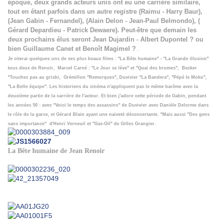
époque, deux grands acteurs unis ont eu une carrière similaire,
tout en étant parfois dans un autre registre (Raimu - Harry Baur),
(Jean Gabin - Fernandel), (Alain Delon - Jean-Paul Belmondo), (
Gérard Depardieu - Patrick Dewaere). Peut-être que demain les
deux prochains élus seront Jean Dujardin - Albert Dupontel ? ou
bien Guillaume Canet et Benoît Magimel ?
.
Je citerai quelques uns de ses plus beaux films : "La Bête humaine" - "La Grande illusion"
tous deux de Renoir, Marcel Carné : "Le Jour se lève" et "Quai des brumes", Becker
"Touchez pas au grisbi, Grémillon "Remorques", Duvivier "La Bandera", "Pépé le Moko",
"La Belle équipe". Les historiens du cinéma n'appliquent pas le même barême avec la
deuxième partie de la carrière de l'acteur. Et bien j'adore cette période de Gabin, pendant
les années 50 : avec "Voici le temps des assassins" de Duvivier avec Danièle Delorme dans
le rôle de la garce, et Gérard Blain ayant une naiveté déconcertante. "Mais aussi "Des gens
sans importance" d'Henri Verneuil et "Gas-Oil" de Gilles Grangier.
La Bête humaine de Jean Renoir