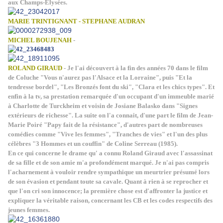
aux Champs-Elysées.
MARIE TRINTIGNANT - STEPHANE AUDRAN
MICHEL BOUJENAH
-
ROLAND GIRAUD
- Je l'ai découvert à la fin des années 70 dans le film
de Coluche "Vous n'aurez pas l'Alsace et la Lorraine", puis "Et la
tendresse bordel", "Les Bronzés font du ski", "Clara et les chics types". Et
enfin à la tv, sa prestation remarquée d'un occupant d'un immeuble marié
à Charlotte de Turckheim et voisin de Josiane Balasko dans "Signes
extérieurs de richesse". La suite on l'a connait, d'une part le film de Jean-
Marie Poiré "Papy fait de la résistance", d'autres part de nombreuses
comédies comme "Vive les femmes", "Tranches de vies" et l'un des plus
célèbres "3 Hommes et un couffin" de Coline Serreau (1985).
En ce qui concerne le drame qu' a connu Roland Giraud avec l'assassinat
de sa fille et de son amie m'a profondément marqué. Je n'ai pas compris
l'acharnement à vouloir rendre sympathique un meurtrier présumé lors
de son évasion et pendant toute sa cavale. Quant à rien à se reprocher et
que l'on cri son innocence; la première chose est d'affronter la justice et
expliquer la véritable raison, concernant les CB et les codes respectifs des
jeunes femmes.