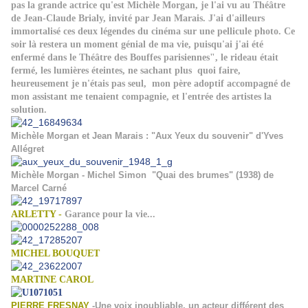
pas la grande actrice qu'est Michèle Morgan, je l'ai vu au Théâtre
de Jean-Claude Brialy, invité par Jean Marais. J'ai d'ailleurs
immortalisé ces deux légendes du cinéma sur une pellicule photo. Ce
soir là restera un moment génial de ma vie, puisqu'ai j'ai été
enfermé dans le Théâtre des Bouffes parisiennes", le rideau était
fermé, les lumières éteintes, ne sachant plus quoi faire,
heureusement je n'étais pas seul, mon père adoptif accompagné de
mon assistant me tenaient compagnie, et l'entrée des artistes la
solution.
Michèle Morgan et Jean Marais : "Aux Yeux du souvenir" d'Yves
Allégret
Michèle Morgan - Michel Simon "Quai des brumes" (1938) de
Marcel Carné
ARLETTY -
Garance pour la vie...
MICHEL BOUQUET
MARTINE CAROL
PIERRE FRESNAY
-Une voix inoubliable, un acteur différent des