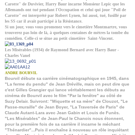
Carotte" de Duvivier, Harry Baur incarne Monsieur Lepic que les
Allemands ont tué pendant l'Occupation et celui qui joue "Poil de
Carotte" est interprété par Robert Lynen, lui aussi, tué, fusillé par
les SS car il avait participé à la Résistance.
Si un jour, vous vous promenez vers le cimetière Montmartre, vous
trouverez pas loin de là, à quelques centaines de mètres la tombe du
comédien. Celle-ci se situe au petit cimetière Saint-Vincent.
Les Misérables (1934) de Raymond Bernard avec Harry Baur -
Charles Vanel
ANDRE BOURVIL
Bourvil débute sa carrière cinématographique en 1945, dans
"La ferme du pendu" de Jean Dréville, mais on peut dire que
c'est Gilles Grangier qui lance véritablement les débuts au
cinéma de Bourvil avec le film "Par la fenêtre" au côté de
Suzy Delair. Suivront: "Miquette et sa mère" de Clouzot, "Le
Passe-muraille" de Jean Boyer, "La Traversée de Paris" de
Claude Autant-Lara avec Jean Gabin et Louis de Funès.
"Les Misérables" de Jean-Paul le Chanois nous étonnent,
pour la première fois de sa carrière il incarne le méchant
"Thénardier"...Puis il enchaîne à nouveau un rôle inquiétant