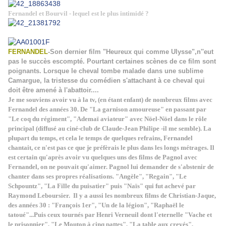
Fernandel et Bourvil - lequel est le plus intimidé ?
FERNANDEL
-Son dernier film "Heureux qui comme Ulysse",n''eut
pas le succès escompté. Pourtant certaines scènes de ce film sont
poignants. Lorsque le cheval tombe malade dans une sublime
Camargue, la tristesse du comédien s'attachant à ce cheval qui
doit être amené à l'abattoir....
Je me souviens avoir vu à la tv, (en étant enfant) de nombreux films avec
Fernandel des années 30. De "La garnison amoureuse" en passant par
"Le coq du régiment", "Ademaï aviateur" avec Nöel-Nöel dans le rôle
principal (diffusé au ciné-club de Claude-Jean Philipe -il me semble). La
plupart du temps, et cela le temps de quelques refrains, Fernandel
chantait, ce n'est pas ce que je préfèrais le plus dans les longs métrages. Il
est certain qu'après avoir vu quelques uns des films de Pagnol avec
Fernandel, on ne pouvait qu'aimer. Pagnol lui demander de s'abstenir de
chanter dans ses propres réalisations. "Angèle", "Regain", "Le
Schpountz", "La Fille du puisatier" puis "Naïs" qui fut achevé par
Raymond Leboursier. Il y a aussi les nombreux films de Christian-Jaque,
des années 30 : "François 1er", "Un de la légion", "Raphaël le
tatoué"...Puis ceux tournés par Henri Verneuil dont l'eternelle "Vache et
le prisonnier", "Le Mouton à cinq pattes", "La table aux crevés",