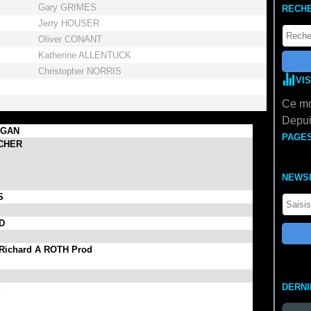
Gary GRIMES
RECH
Jerry HOUSER
Oliver CONANT
Katherine ALLENTUCK
Christopher NORRIS
VI
Ce mo
Depui
GAN
PAGE
ER
NEWS
S
D
Richard A ROTH Prod
DERN
S