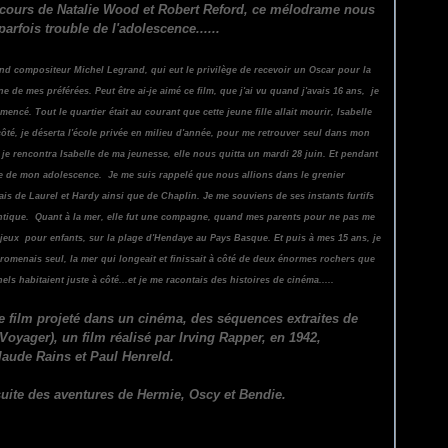
oncours de Natalie Wood et Robert Reford, ce mélodrame nous
arfois trouble de l'adolescence......
d compositeur Michel Legrand, qui eut le privilège de recevoir un Oscar pour la
e de mes préférées. Peut être ai-je aimé ce film, que j'ai vu quand j'avais 16 ans, je
ncé. Tout le quartier était au courant que cette jeune fille allait mourir, Isabelle
 côté, je déserta l'école privée en milieu d'année, pour me retrouver seul dans mon
e je rencontra Isabelle de ma jeunesse, elle nous quitta un mardi 28 juin. Et pendant
ure de mon adolescence. Je me suis rappelé que nous allions dans le grenier
s de Laurel et Hardy ainsi que de Chaplin. Je me souviens de ses instants furtifs
hentique. Quant à la mer, elle fut une compagne, quand mes parents pour ne pas me
 jeux pour enfants, sur la plage d'Hendaye au Pays Basque. Et puis à mes 15 ans, je
omenais seul, la mer qui longeait et finissait à côté de deux énormes rochers que
s habitaient juste à côté...et je me racontais des histoires de cinéma.....
e film projeté dans un cinéma, des séquences extraites de
er), un film réalisé par Irving Rapper, en 1942,
Claude Rains et Paul Henreld.
uite des aventures de Hermie, Oscy et Bendie.