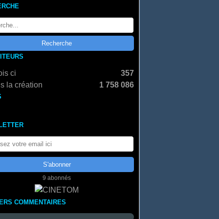
ERCHE
SITEURS
is ci
357
s la création
1 758 086
S
LETTER
9 abonnés
IERS COMMENTAIRES