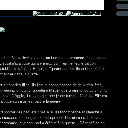
_________
tes de la Nouvelle Angleterre, un homme se promène. Il se souvient
orsqu'il n'avait que quinze ans... Lui, Hermie, jeune garçon
atif et espiègle et Benjie, le "gamin" du trio. Ils ont quinze ans,
t entrer dans la guerre...
t autour des filles. Ils font la connaissance de deux écolières,
t réussit, en partie, à séduire Miriam qu'il a emmenée au cinéma
téresser à Aggie, il a remarqué une jeune femme, Dorothy. Elle est
sait que son mari est parti à la guerre.
 rapporter des paquets chez elle. Il l'accompagne et cherche à
camarades, un peu jaloux, le taquinent. Hermie rend à nouveau
 télégramme, que son mari a été tué à la guerre... Désespérée et