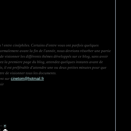
! entre cinéphiles. Certains d'entre vous ont parfois quelques
ormalement avant la fin de l'année, nous devrions résorber une partie
e de visionner les différents thémes développés sur ce blog, sans avoir
rez la premiere page du blog, attendez quelques instants avant de
s, il est préférable d'attendre une ou deux petites minutes pour que
tre de visionner tous les documents.
nt sur
cinetom@hotmail.fr
oir
n [
#
]