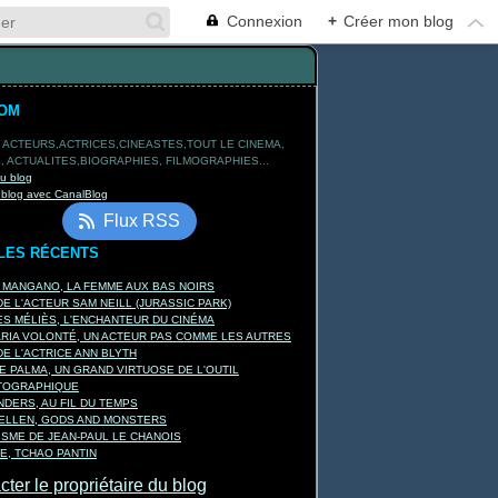
Connexion
+
Créer mon blog
TOM
 ACTEURS,ACTRICES,CINEASTES,TOUT LE CINEMA,
 ACTUALITES,BIOGRAPHIES, FILMOGRAPHIES...
du blog
 blog avec CanalBlog
Flux RSS
LES RÉCENTS
A MANGANO, LA FEMME AUX BAS NOIRS
E L'ACTEUR SAM NEILL (JURASSIC PARK)
S MÉLIÈS, L'ENCHANTEUR DU CINÉMA
ARIA VOLONTÉ, UN ACTEUR PAS COMME LES AUTRES
E L'ACTRICE ANN BLYTH
E PALMA, UN GRAND VIRTUOSE DE L'OUTIL
TOGRAPHIQUE
DERS, AU FIL DU TEMPS
KELLEN, GODS AND MONSTERS
ISME DE JEAN-PAUL LE CHANOIS
E, TCHAO PANTIN
ter le propriétaire du blog