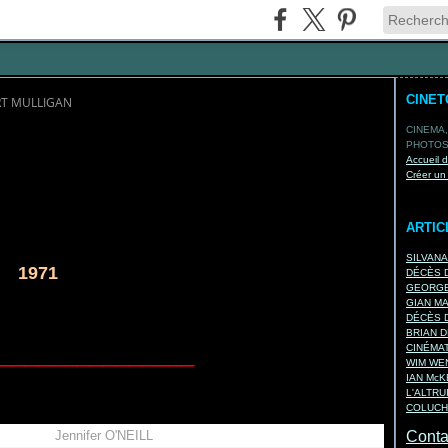
CINE
ERT MULLIGAN
CINEMA,
PHOTOS,
Accueil 
Créer un
ARTIC
SILVAN
 1971
DÉCÈS D
GEORGE
GIAN M
DÉCÈS D
BRIAN D
_______________
CINÉMA
WIM WEN
IAN Mc
L'ALTRU
COLUCH
Jennifer O'NEILL
Contac