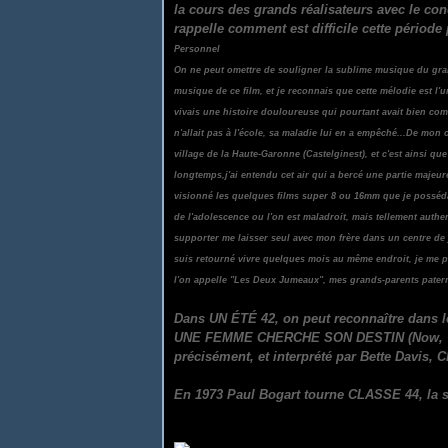
la cours des grands réalisateurs avec le c
rappelle comment est difficile cette période p
Personnel
On ne peut omettre de souligner la sublime musique du gran
musique de ce film, et je reconnais que cette mélodie est l'un
vivais une histoire douloureuse qui pourtant avait bien comme
n'allait pas à l'école, sa maladie lui en a empêché...De mon
village de la Haute-Garonne (Castelginest), et c'est ainsi qu
longtemps,j'ai entendu cet air qui a bercé une partie maje
visionné les quelques films super 8 ou 16mm que je possédai
de l'adolescence ou l'on est maladroit, mais tellement aut
supporter me laisser seul avec mon frère dans un centre de
suis retourné vivre quelques mois au même endroit, je me pr
l'on appelle "Les Deux Jumeaux", mes grands-parents paternel
Dans UN ÉTÉ 42, on peut reconnaître
dans l
UNE FEMME CHERCHE SON DESTIN (Now, Voyag
précisément, et interprété par Bette Davis, 
En 1973 Paul Bogart tourne CLASSE 44, la s