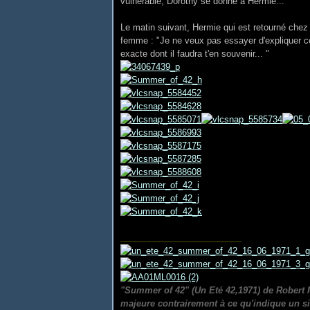
vulnérable, Dorothy se donne à Hermie...
Le matin suivant, Hermie qui est retourné chez
femme : "Je ne veux pas essayer d'expliquer ce 
exacte dont il faudra t'en souvenir... "
_________________________
"Summer of 42" (Un Eté 42,1971) de Robert M
majeure contrairement à ce qu'indique un site