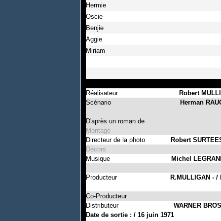
Hermie
Oscie
Benjie
Aggie
Miriam
Réalisateur
Robert MULLI
Scénario
Herman RAUCH
D'après un roman de
Montage
Directeur de la photo
Robert SURTEE
Décors
Musique
Michel LEGRAN
Producteur
R.MULLIGAN - / 
Co-Producteur
Distributeur
WARNER BRO
Date de sortie
:
/
16 juin 1971