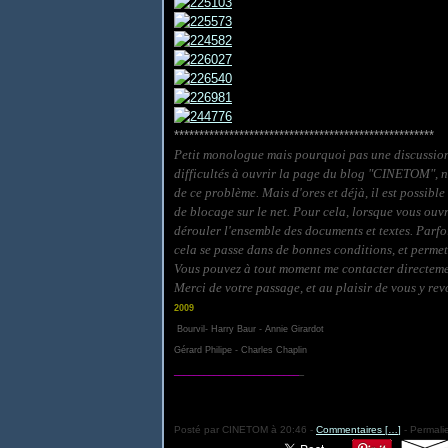
****************************************************
Petit monologue mais pourquoi pas une discussion 
difficultés à ouvrir la page du blog "CINETOM", n
de ce problème. Mais d'ores et déjà, il est possibl
de blocage sur le net. Pour cela, lorsque vous ouv
dérouler l'ensemble des documents et textes. Parfoi
cela se passe dans de bonnes conditions, et permet
Vous pouvez à tout moment me contacter directeme
Merci de votre passage, et au plaisir de vous y rev
2009
Bourvil-
Harry Baur - Annie Girardot
Gérard Philipe -
Charles Chaplin
_________________________
_
Posté par CINETOM à 20:46 -
Commentaires [
…
]
- Permalie