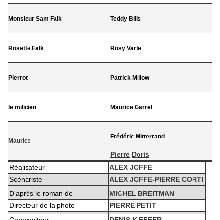
Monsieur Sam Falk
Teddy Bilis
Rosette Falk
Rosy Varte
Pierrot
Patrick Millow
le milicien
Maurice Garrel
Frédéric Mitterrand
Maurice
Pierre
Doris
Réalisateur
ALEX JOFFE
Scénariste
ALEX JOFFE-PIERRE CORTI
D'après le roman de
MICHEL BREITMAN
Directeur de la photo
PIERRE PETIT
Compositeur
DENIS KIEFFER